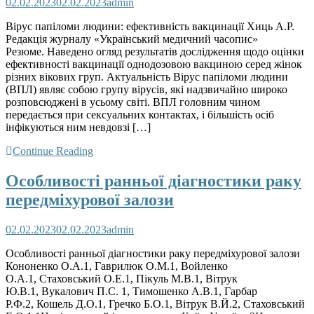
02.02.2023
02.02.2023
admin
Вірус папіломи людини: ефективність вакцинації Хиць А.Р.
Редакція журналу «Український медичний часопис»
Резюме. Наведено огляд результатів дослідження щодо оцінки
ефективності вакцинації однодозовою вакциною серед жінок
різних вікових груп. Актуальність Вірус папіломи людини
(ВПЛ) являє собою групу вірусів, які надзвичайно широко
розповсюджені в усьому світі. ВПЛ головним чином
передається при сексуальних контактах, і більшість осіб
інфікуються ним невдовзі […]
Continue Reading
Особливості ранньої діагностики раку
передміхурової залози
02.02.2023
02.02.2023
admin
Особливості ранньої діагностики раку передміхурової залози
Кононенко О.А.1, Гаврилюк О.М.1, Войленко
О.А.1, Стаховський О.Е.1, Пікуль М.В.1, Вітрук
Ю.В.1, Вукалович П.С. 1, Тимошенко А.В.1, Гарбар
Р.Ф.2, Кошель Д.О.1, Гречко Б.О.1, Вітрук В.Й.2, Стаховський