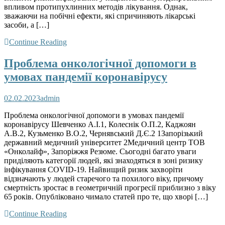
впливом протипухлинних методів лікування. Однак,
зважаючи на побічні ефекти, які спричиняють лікарські
засоби, а […]
Continue Reading
Проблема онкологічної допомоги в
умовах пандемії коронавірусу
02.02.2023
admin
Проблема онкологічної допомоги в умовах пандемії
коронавірусу Шевченко А.І.1, Колеснік О.П.2, Каджоян
А.В.2, Кузьменко В.О.2, Чернявський Д.Є.2 1Запорізький
державний медичний університет 2Медичний центр ТОВ
«Онколайф», Запоріжжя Резюме. Сьогодні багато уваги
приділяють категорії людей, які знаходяться в зоні ризику
інфікування COVID-19. Найвищий ризик захворіти
відзначають у людей старечого та похилого віку, причому
смертність зростає в геометричній прогресії приблизно з віку
65 років. Опубліковано чимало статей про те, що хворі […]
Continue Reading