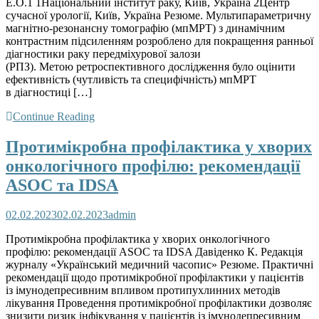
Е.О.1 1Національний інститут раку, Київ, Україна 2Центр
сучасної урології, Київ, Україна Резюме. Мультипараметричну
магнітно-резонансну томографію (мпМРТ) з динамічним
контрастним підсиленням розроблено для покращення ранньої
діагностики раку передміхурової залози
(РПЗ). Метою ретроспективного дослідження було оцінити
ефективність (чутливість та специфічність) мпМРТ
в діагностиці […]
Continue Reading
Протимікробна профілактика у хворих
онкологічного профілю: рекомендації
ASOC та IDSA
02.02.2023
02.02.2023
admin
Протимікробна профілактика у хворих онкологічного
профілю: рекомендації ASOC та IDSA Давіденко К. Редакція
журналу «Український медичний часопис» Резюме. Практичні
рекомендації щодо протимікробної профілактики у пацієнтів
із імунодепресивним впливом протипухлинних методів
лікування Проведення протимікробної профілактики дозволяє
знизити ризик інфікування у пацієнтів із імунодепресивним