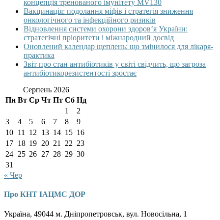
концепція тренованого імунітету MV130
Вакцинація: подолання міфів і стратегія зниження
онкологічного та інфекційного ризиків
Відновлення системи охорони здоров’я України:
стратегічні пріоритети і міжнародний досвід
Оновлений календар щеплень: що змінилося для лікаря-
практика
Звіт про стан антибіотиків у світі свідчить, що загроза
антибіотикорезистентості зростає
Серпень 2026
Пн
Вт
Ср
Чт
Пт
Сб
Нд
1
2
3
4
5
6
7
8
9
10
11
12
13
14
15
16
17
18
19
20
21
22
23
24
25
26
27
28
29
30
31
« Чер
Про КНТ ІАЦМС ДОР
Україна, 49044 м. Дніпропетровськ, вул. Новосільна, 1