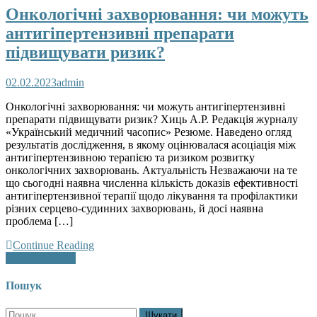
Онкологічні захворювання: чи можуть
антигіпертензивні препарати
підвищувати ризик?
02.02.2023
admin
Онкологічні захворювання: чи можуть антигіпертензивні
препарати підвищувати ризик? Хиць А.Р. Редакція журналу
«Український медичний часопис» Резюме. Наведено огляд
результатів дослідження, в якому оцінювалася асоціація між
антигіпертензивною терапією та ризиком розвитку
онкологічних захворювань. Актуальність Незважаючи на те
що сьогодні наявна численна кількість доказів ефективності
антигіпертензивної терапії щодо лікування та профілактики
різних серцево-судинних захворювань, й досі наявна
проблема […]
Continue Reading
Навігація
Новіші записи
за
Пошук
записами
Пошук: