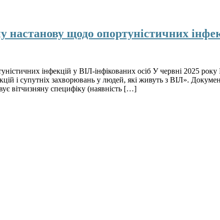
ну настанову щодо опортуністичних інфек
туністичних інфекцій у ВІЛ-інфікованих осіб У червні 2025 рок
кцій і супутніх захворювань у людей, які живуть з ВІЛ». Докуме
ує вітчизняну специфіку (наявність […]