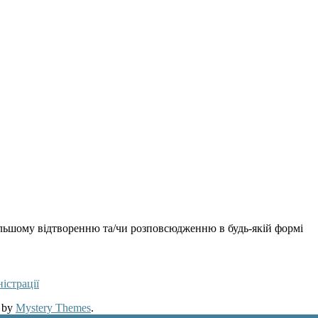
дальшому відтворенню та/чи розповсюдженню в будь-якій формі
істрації
 by
Mystery Themes
.