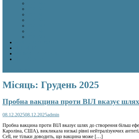
2025 №7
2025 №6
2025 №5
2025 №4
2025 №3
2025 №2
2025 №1
АРХІВ 2018-2024
НОВИНИ
РОЗМІСТИТИ СТАТТЮ
НАПИСАТИ
site mode button
Місяць:
Грудень 2025
Пробна вакцина проти ВІЛ вказує шлях
08.12.2025
08.12.2025
admin
Пробна вакцина проти ВІЛ вказує шлях до створення більш ефе
Кароліна, США), викликала низькі рівні нейтралізуючих антитіл
Cell, не тільки доводить, що вакцина може […]