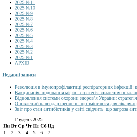
2025 №11
2025 №10
2025 №9
2025 №8
2025 №7
2025 №6
2025 №5
2025 №4
2025 №3
2025 №2
2025 №1
АРХІВ
Недавні записи
Революція в імунопрофілактиці респіраторних інфекцій: 
Вакцинація: подолання міфів і стратегія зниження онколо
Відновлення системи охорони здоров’я України: стратегіч
Оновлений календар щеплень: що змінилося для лікаря-п
Звіт про стан антибіотиків у світі свідчить, що загроза ан
Грудень 2025
Пн
Вт
Ср
Чт
Пт
Сб
Нд
1
2
3
4
5
6
7