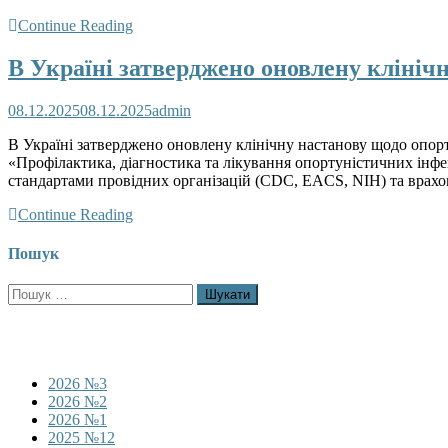
Continue Reading
В Україні затверджено оновлену клініч
08.12.2025
08.12.2025
admin
В Україні затверджено оновлену клінічну настанову щодо опор
«Профілактика, діагностика та лікування опортуністичних інфе
стандартами провідних організацій (CDC, EACS, NIH) та врахов
Continue Reading
Пошук
Пошук:
2026 №3
2026 №2
2026 №1
2025 №12