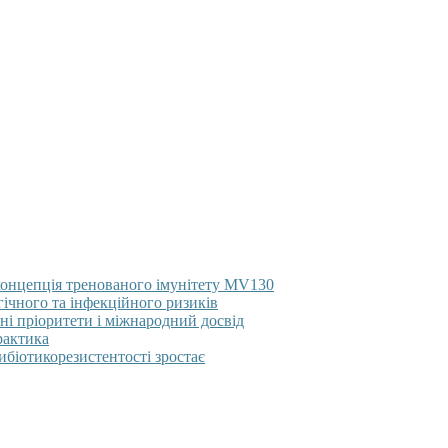
концепція тренованого імунітету MV130
гічного та інфекційного ризиків
ні пріоритети і міжнародний досвід
рактика
тибіотикорезистентості зростає