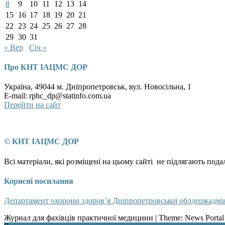
8
9
10
11
12
13
14
15
16
17
18
19
20
21
22
23
24
25
26
27
28
29
30
31
« Вер
Січ »
Про КНТ ІАЦМС ДОР
Україна, 49044 м. Дніпропетровськ, вул. Новосільна, 1
E-mail: rphc_dp@statinfo.com.ua
Перейти на сайт
© КНТ ІАЦМС ДОР
Всі матеріали, які розміщені на цьому сайті не підлягають по
Корисні посилання
Департамент охорони здоров’я Дніпропетровської облдержадмін
Журнал для фахівців практичної медицини
|
Theme: News Portal