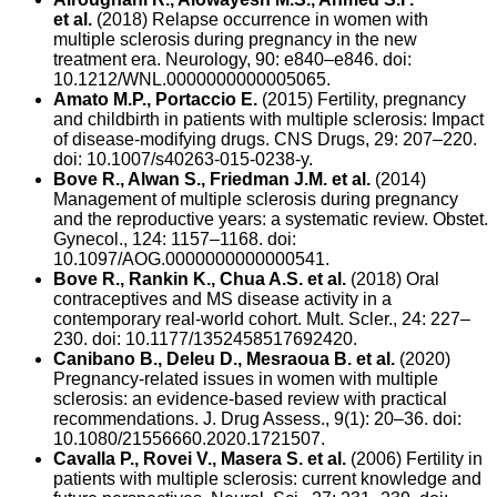
et al.
(2018) Relapse occurrence in women with
multiple sclerosis during pregnancy in the new
treatment era. Neurology, 90: e840–e846. doi:
10.1212/WNL.0000000000005065.
Amato M.P., Portaccio E.
(2015) Fertility, pregnancy
and childbirth in patients with multiple sclerosis: Impact
of disease-modifying drugs. CNS Drugs, 29: 207–220.
doi: 10.1007/s40263-015-0238-y.
Bove R., Alwan S., Friedman J.M. et al.
(2014)
Management of multiple sclerosis during pregnancy
and the reproductive years: a systematic review. Obstet.
Gynecol., 124: 1157–1168. doi:
10.1097/AOG.0000000000000541.
Bove R., Rankin K., Chua A.S. et al.
(2018) Oral
contraceptives and MS disease activity in a
contemporary real-world cohort. Mult. Scler., 24: 227–
230. doi: 10.1177/1352458517692420.
Canibano B., Deleu D., Mesraoua B. et al.
(2020)
Pregnancy-related issues in women with multiple
sclerosis: an evidence-based review with practical
recommendations. J. Drug Assess., 9(1): 20–36. doi:
10.1080/21556660.2020.1721507.
Cavalla P., Rovei V., Masera S. et al.
(2006) Fertility in
patients with multiple sclerosis: сurrent knowledge and