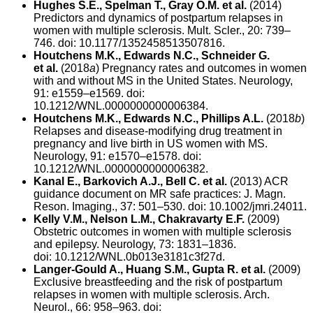
Hughes S.E., Spelman T., Gray O.M. et al.
(2014)
Predictors and dynamics of postpartum relapses in
women with multiple sclerosis. Mult. Scler., 20: 739–
746. doi: 10.1177/1352458513507816.
Houtchens M.K., Edwards N.C., Schneider G.
et al.
(2018
a
) Pregnancy rates and outcomes in women
with and without MS in the United States. Neurology,
91: e1559–e1569. doi:
10.1212/WNL.0000000000006384.
Houtchens M.K., Edwards N.C., Phillips A.L.
(2018
b
)
Relapses and disease-modifying drug treatment in
pregnancy and live birth in US women with MS.
Neurology, 91: e1570–e1578. doi:
10.1212/WNL.0000000000006382.
Kanal E., Barkovich A.J., Bell C. et al.
(2013) ACR
guidance document on MR safe practices: J. Magn.
Reson. Imaging., 37: 501–530. doi: 10.1002/jmri.24011.
Kelly V.M., Nelson L.M., Chakravarty E.F.
(2009)
Obstetric outcomes in women with multiple sclerosis
and epilepsy. Neurology, 73: 1831–1836.
doi: 10.1212/WNL.0b013e3181c3f27d.
Langer-Gould A., Huang S.M., Gupta R. et al.
(2009)
Exclusive breastfeeding and the risk of postpartum
relapses in women with multiple sclerosis. Arch.
Neurol., 66: 958–963. doi: