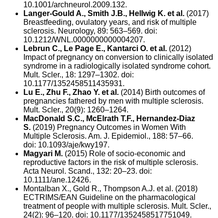
10.1001/archneurol.2009.132.
Langer-Gould A., Smith J.B., Hellwig K. et al.
(2017)
Breastfeeding, ovulatory years, and risk of multiple
sclerosis. Neurology, 89: 563–569. doi:
10.1212/WNL.0000000000004207.
Lebrun C., Le Page E., Kantarci O. et al.
(2012)
Impact of pregnancy on conversion to clinically isolated
syndrome in a radiologically isolated syndrome cohort.
Mult. Scler., 18: 1297–1302. doi:
10.1177/1352458511435931.
Lu E., Zhu F., Zhao Y. et al.
(2014) Birth outcomes of
pregnancies fathered by men with multiple sclerosis.
Mult. Scler., 20(9): 1260–1264.
MacDonald S.C., McElrath T.F., Hernandez-Diaz
S.
(2019) Pregnancy Outcomes in Women With
Multiple Sclerosis. Am. J. Epidemiol., 188: 57–66.
doi: 10.1093/aje/kwy197.
Magyari M.
(2015) Role of socio-economic and
reproductive factors in the risk of multiple sclerosis.
Acta Neurol. Scand., 132: 20–23. doi:
10.1111/ane.12426.
Montalban X., Gold R., Thompson A.J. et al. (2018)
ECTRIMS/EAN Guideline on the pharmacological
treatment of people with multiple sclerosis. Mult. Scler.,
24(2): 96–120. doi: 10.1177/1352458517751049.