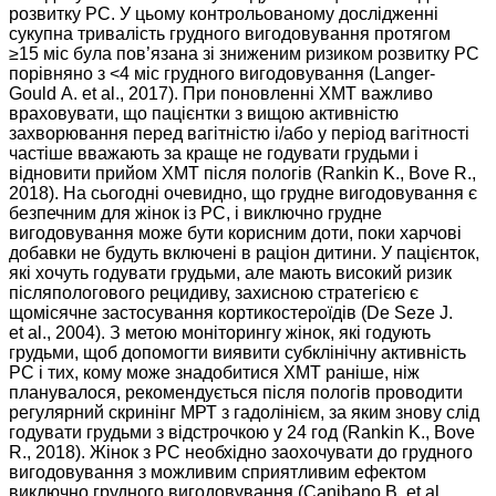
розвитку РС. У цьому контрольованому дослідженні
сукупна тривалість грудного вигодовування протягом
≥15 міс була пов’язана зі зниженим ризиком розвитку РС
порівняно з <4 міс грудного вигодовування (Langer-
Gould A. et al., 2017). При поновленні ХМТ важливо
враховувати, що пацієнтки з вищою активністю
захворювання перед вагітністю і/або у період вагітності
частіше вважають за краще не годувати грудьми і
відновити прийом ХМТ після пологів (Rankin K., Bove R.,
2018). На сьогодні очевидно, що грудне вигодовування є
безпечним для жінок із РС, і виключно грудне
вигодовування може бути корисним доти, поки харчові
добавки не будуть включені в раціон дитини. У пацієнток,
які хочуть годувати грудьми, але мають високий ризик
післяпологового рецидиву, захисною стратегією є
щомісячне застосування кортикостероїдів (De Seze J.
et al., 2004). З метою моніторингу жінок, які годують
грудьми, щоб допомогти виявити субклінічну активність
РС і тих, кому може знадобитися ХМТ раніше, ніж
планувалося, рекомендується після пологів проводити
регулярний скринінг МРТ з гадолінієм, за яким знову слід
годувати грудьми з відстрочкою у 24 год (Rankin K., Bove
R., 2018). Жінок з РС необхідно заохочувати до грудного
вигодовування з можливим сприятливим ефектом
виключно грудного вигодовування (Canibano B. et al.,