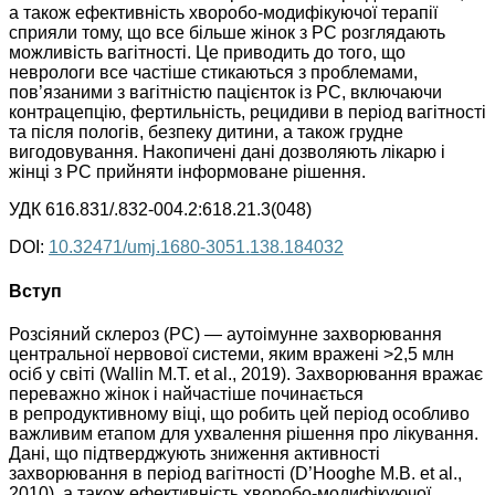
а також ефективність хворобо-модифікуючої терапії
сприяли тому, що все більше жінок з РС розглядають
можливість вагітності. Це приводить до того, що
неврологи все частіше стикаються з проблемами,
пов’язаними з вагітністю пацієнток із РС, включаючи
контрацепцію, фертильність, рецидиви в період вагітності
та після пологів, безпеку дитини, а також грудне
вигодовування. Накопичені дані дозволяють лікарю і
жінці з РС прийняти інформоване рішення.
УДК 616.831/.832-004.2:618.21.3(048)
DOI:
10.32471/umj.1680-3051.138.184032
Вступ
Розсіяний склероз (РС) — аутоімунне захворювання
центральної нервової системи, яким вражені >2,5 млн
осіб у світі (Wallin M.T. et al., 2019). Захворювання вражає
переважно жінок і найчастіше починається
в репродуктивному віці, що робить цей період особ­ливо
важливим етапом для ухвалення рішення про лікування.
Дані, що підтверджують зниження активності
захворювання в період вагітності (D’Hooghe M.B. et al.,
2010), а також ефективність хворобо-модифікуючої