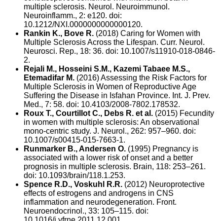
multiple sclerosis. Neurol. Neuroimmunol.
Neuroinflamm., 2: e120. doi:
10.1212/NXI.0000000000000120.
Rankin K., Bove R.
(2018) Caring for Women with
Multiple Sclerosis Across the Lifespan. Curr. Neurol.
Neurosci. Rep., 18: 36. doi: 10.1007/s11910-018-0846-
2.
Rejali M., Hosseini S.M., Kazemi Tabaee M.S.,
Etemadifar M.
(2016) Assessing the Risk Factors for
Multiple Sclerosis in Women of Reproductive Age
Suffering the Disease in Isfahan Province. Int. J. Prev.
Med., 7: 58. doi: 10.4103/2008-7802.178532.
Roux T., Courtillot C., Debs R. et al.
(2015) Fecundity
in women with multiple sclerosis: An observational
mono-centric study. J. Neurol., 262: 957–960. doi:
10.1007/s00415-015-7663-1.
Runmarker B., Andersen O.
(1995) Pregnancy is
associated with a lower risk of onset and a better
prognosis in multiple sclerosis. Brain, 118: 253–261.
doi: 10.1093/brain/118.1.253.
Spence R.D., Voskuhl R.R.
(2012) Neuroprotective
effects of estrogens and androgens in CNS
inflammation and neurodegeneration. Front.
Neuroendocrinol., 33: 105–115. doi:
10.1016/j.yfrne.2011.12.001.