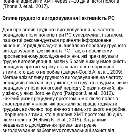
повинні відновити ХМТ через 7–10 днів після пологів
(Thone J. et al., 2017).
Вплив грудного вигодовування і активність РС
Дані про вплив грудного вигодовування на частоту
рецидивів після пологів при РС суперечливі, і загалом,
пацієнтці рекомендується прийняти інформоване
рішення. У ряді досліджень виявлено перевагу грудного
вигодовування для жінок із РС. Так, в невеликому
проспективному дослідженні жінки, які практикували
грудне вигодовування, мали у 5 разів нижчу ймовірність
рецидиву протягом року після вагітності порівняно
з тими, хто цього не робив (Langer-Gould A. et al., 2009).
Метааналіз впливу грудного вигодовування на частоту
рецидивів показав, що у жінок, які годують грудьми, ризик
рецидиву у післяпологовий період у 2 рази нижчий, ніж
у жінок, у яких його не було (Pakpoor J. et al., 2012).
Нижчий ризик рецидиву протягом 6 міс після пологів
спостерігали у жінок, які вважали за краще годувати
грудьми, виключно порівняно з тими, хто цього не робив,
і порівняно з тими, хто відновив ХМТ протягом 30 днів
після пологів (Hellwig K. et al., 2015). За даними
недавнього дослідження триваліше грудне
вигодовування забезпечує годувальниці захист від