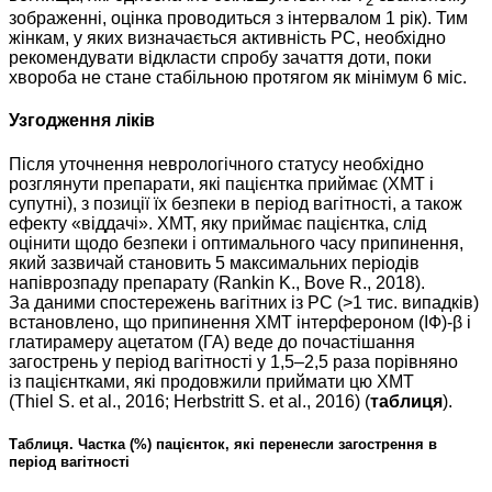
2
зображенні, оцінка проводиться з інтервалом 1 рік). Тим
жінкам, у яких визначається активність РС, необхідно
рекомендувати відкласти спробу зачаття доти, поки
хвороба не стане стабільною протягом як мінімум 6 міс.
Узгодження ліків
Після уточнення неврологічного статусу необхідно
розглянути препарати, які пацієнтка приймає (ХМТ і
супутні), з позиції їх безпеки в період вагітності, а також
ефекту «віддачі». ХMT, яку приймає пацієнтка, слід
оцінити щодо безпеки і оптимального часу припинення,
який зазвичай становить 5 максимальних періодів
напіврозпаду препарату (Rankin K., Bove R., 2018).
За даними спостережень вагітних із РС (>1 тис. випадків)
встановлено, що припинення ХМТ інтерфероном (ІФ)-β і
глатирамеру ацетатом (ГА) веде до почастішання
загострень у період вагітності у 1,5–2,5 раза порівняно
із пацієнтками, які продовжили приймати цю ХМТ
(Thiel S. et al., 2016; Herbstritt S. et al., 2016) (
таб­лиця
).
Таблиця. Частка (%) пацієнток, які перенесли загострення в
період вагітності