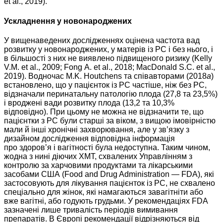
et al., 2019).
Ускладнення у новонароджених
У вищенаведених дослідженнях оцінена частота вад
розвитку у новонароджених, у матерів із РС і без нього, і
в більшості з них не виявлено підвищеного ризику (Kelly
V.M. et al., 2009; Fong A. et al., 2018; MacDonald S.C. et al.,
2019). Водночас M.K. Houtchens та співавторами (2018
a
)
встановлено, що у пацієнток із РС частіше, ніж без РС,
відзначали перинатальну патологію плода (27,8 та 23,5%)
і вроджені вади розвитку плода (13,2 та 10,3%
відповідно). При цьому не можна не відзначити те, що
пацієнтки з РС були старші за віком, з вищою імовірністю
мали й інші хронічні захворювання, але у зв’язку з
дизайном дослідження відповідна інформація
про здоров’я і вагітності була недоступна. Таким чином,
жодна з нині діючих ХMT, схвалених Управлінням з
контролю за харчовими продуктами та лікарськими
засобами США (Food and Drug Administration — FDA), які
застосовують для лікування пацієнток із РС, не схвалено
спеціально для жінок, які намагаються завагітніти або
вже вагітні, або годують грудьми. У рекомендаціях FDA
зазначені лише тривалість періодів вимивання
препаратів. В Європі рекомендації відрізняються від