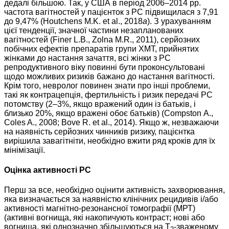
дедалі більшою. Так, у США в період 2006–2014 рр.
частота вагітностей у пацієнток з РС підвищилася з 7,91
до 9,47% (Houtchens M.K. et al., 2018
a
). З урахуванням
цієї тенденції, значної частини незапланованих
вагітностей (Finer L.B., Zolna M.R., 2011), серйозних
побічних ефектів препаратів групи ХМТ, прийнятих
жінками до настання зачаття, всі жінки з РС
репродуктивного віку повинні бути проконсультовані
щодо можливих ризиків бажано до настання вагітності.
Крім того, невролог повинен знати про інші проблеми,
такі як контрацепція, фертильність і ризик передачі РС
потомству (2–3%, якщо вражений один із батьків, і
близько 20%, якщо вражені обоє батьків) (Compston A.,
Coles A., 2008; Bove R. et al., 2014). Якщо ж, незважаючи
на наявність серйозних чинників ризику, пацієнтка
вирішила завагітніти, необхідно вжити ряд кроків для їх
мінімізації.
Оцінка активності РС
Перш за все, необхідно оцінити активність захворювання,
яка визначається за наявністю клінічних рецидивів і/або
активності магнітно-резонансної томографії (МРТ)
(активні вогнища, які накопичують контраст; нові або
вогнища, які однозначно збільшуються на Т
-зваженому