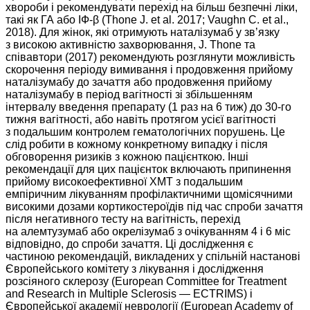
хвороби і рекомендувати перехід на більш безпечні ліки,
такі як ГА або ІФ-β (Thone J. et al. 2017; Vaughn C. et al.,
2018). Для жінок, які отримують наталізумаб у зв’язку
з високою активністю захворювання, J. Thone та
співавтори (2017) рекомендують розглянути можливість
скорочення періоду вимивання і продовження прийому
наталізумабу до зачаття або продовження прийому
наталізумабу в період вагітності зі збільшенням
інтервалу введення препарату (1 раз на 6 тиж) до 30-го
тижня вагітності, або навіть протягом усієї вагітності
з подальшим контролем гематологічних порушень. Це
слід робити в кожному конкретному випадку і після
обговорення ризиків з кожною пацієнткою. Інші
рекомендації для цих пацієнток включають припинення
прийому високоефективної ХМТ з подальшим
емпіричним лікуванням профілактичними щомісячними
високими дозами кортикостероїдів під час спроби зачаття
після негативного тесту на вагітність, перехід
на алемтузумаб або окрелізумаб з очікуванням 4 і 6 міс
відповідно, до спроби зачаття. Ці дослідження є
частиною рекомендацій, викладених у спільній настанові
Європейського комітету з лікування і дослідження
розсіяного склерозу (European Committee for Treatment
and Research in Multiple Sclerosis — ECTRIMS) і
Європейської академії неврології (European Academy of