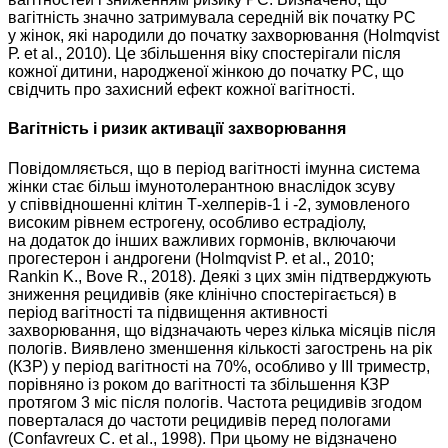
вагітність значно затримувала середній вік початку РС
у жінок, які народили до початку захворювання (Holmqvist
Р. et al., 2010). Це збільшення віку спостерігали після
кожної дитини, народженої жінкою до початку РС, що
свідчить про захисний ефект кожної вагітності.
Вагітність і ризик активації захворювання
Повідомляється, що в період вагітності імунна система
жінки стає більш імунотолерантною внаслідок зсуву
у співвідношенні клітин Т-хелперів-1 і -2, зумовленого
високим рівнем естрогену, особливо естрадіолу,
на додаток до інших важливих гормонів, включаючи
прогестерон і андрогени (Holmqvist P. et al., 2010;
Rankin K., Bove R., 2018). Деякі з цих змін підтверджують
зниження рецидивів (яке клінічно спостерігається) в
період вагітності та підвищення активності
захворювання, що відзначають через кілька місяців після
пологів. Виявлено зменшення кількості загострень на рік
(КЗР) у період вагітності на 70%, особливо у III триместр,
порівняно із роком до вагітності та збільшення КЗР
протягом 3 міс після пологів. Частота рецидивів згодом
поверталася до частоти рецидивів перед пологами
(Confavreux C. et al., 1998). При цьому не відзначено