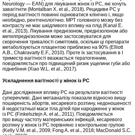
Neurology — EAN) для лікування жінок із РС, які хочуть
завагітніти (Montalban X. et al., 2018). Рецидиви РС у
період вагітності повинні оцінюватися клінічно і, якщо
необхідно, рентгенологічно. МРТ головного мозку без
контрасту не має шкідливого впливу на плід (Kanal E.
et al., 2013). Лікування преднізоном, преднізолоном або
метил­преднізолоном може застосовуватися для
скорочення тривалості симптомів, оскільки ці препарати
метаболізуються плацентою приблизно на 90% (Elliott
A.B., Chakravarty E.F., 2010). Проте їх застосування в I
триместр вагітності вважається тератогенним,
повідомляється про підвищений ризик ущелини губи або
піднебіння (Xiao W.L. et al., 2017).
Ускладнення вагітності у жінок із РС
Дані дослідження впливу РС на результати вагітності
супереч­ливі. Дані метааналізу показали відносно вищу
поширеність абортів, кесаревого розтину, недоношеності
й недостатньої маси тіла дітей при народженні у жінок
із РС (Finkelsztejn A. et al., 2011). Повідомляється
про вищу частоту материнських інфекцій, кесаревого
розтину у жінок із РС порівняно з контрольною групою
(Kelly V.M. et al., 2009; Fong A. et al., 2018; MacDonald S.C.