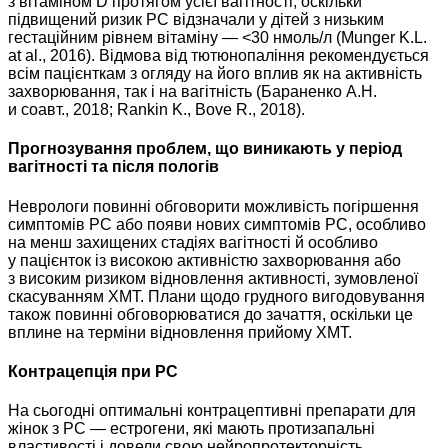
з вітаміном D протягом усієї вагітності, оскільки
підвищений ризик РС відзначали у дітей з низьким
гестаційним рівнем вітаміну — <30 нмоль/л (Munger K.L.
at al., 2016). Відмова від тютюнопаління рекомендується
всім пацієнткам з огляду на його вплив як на активність
захворювання, так і на вагітність (Бараненко А.Н.
и соавт., 2018; Rankin K., Bove R., 2018).
Прогнозування проблем, що виникають у період
вагітності та після пологів
Неврологи повинні обговорити можливість погіршення
симптомів РС або появи нових симптомів РС, особливо
на менш захищених стадіях вагітності й особливо
у пацієнток із високою активністю захворювання або
з високим ризиком відновлення активності, зумовленої
скасуванням ХМТ. Плани щодо грудного вигодовування
також повинні обговорюватися до зачаття, оскільки це
вплине на терміни відновлення прийому ХМТ.
Контрацепція при РС
На сьогодні оптимальні контрацептивні препарати для
жінок з РС — естрогени, які мають протизапальні
властивості і довели свою нейропротекторність