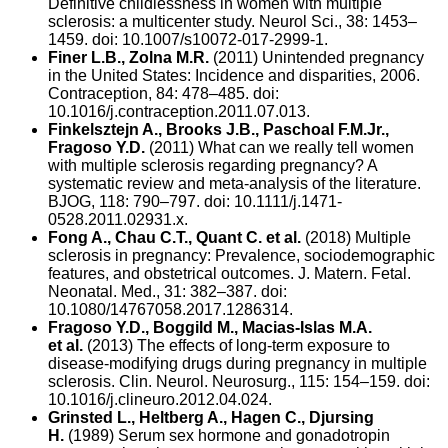
Definitive childlessness in women with multiple
sclerosis: a multicenter study. Neurol Sci., 38: 1453–
1459. doi: 10.1007/s10072-017-2999-1.
Finer L.B., Zolna M.R.
(2011) Unintended pregnancy
in the United States: Incidence and disparities, 2006.
Contraception, 84: 478–485. doi:
10.1016/j.contraception.2011.07.013.
Finkelsztejn A., Brooks J.B., Paschoal F.M.Jr.,
Fragoso Y.D.
(2011) What can we really tell women
with multiple sclerosis regarding pregnancy? A
systematic review and meta-analysis of the literature.
BJOG, 118: 790–797. doi: 10.1111/j.1471-
0528.2011.02931.x.
Fong A., Chau C.T., Quant C. et al.
(2018) Multiple
sclerosis in pregnancy: Prevalence, sociodemographic
features, and obstetrical outcomes. J. Matern. Fetal.
Neonatal. Med., 31: 382–387. doi:
10.1080/14767058.2017.1286314.
Fragoso Y.D., Boggild M., Macias-Islas M.A.
et al.
(2013) The effects of long-term exposure to
disease-modifying drugs during pregnancy in multiple
sclerosis. Clin. Neurol. Neurosurg., 115: 154–159. doi:
10.1016/j.clineuro.2012.04.024.
Grinsted L., Heltberg A., Hagen C., Djursing
H.
(1989) Serum sex hormone and gonadotropin