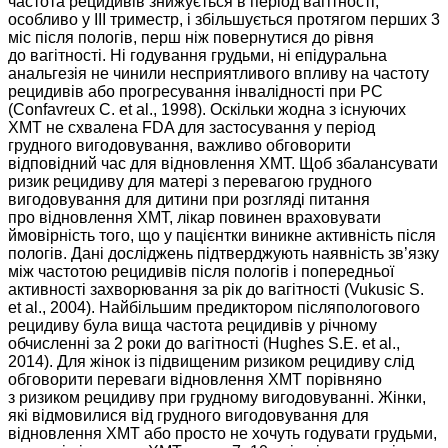
частота рецидивів знижується в період вагітності,
особливо у III триместр, і збільшується протягом перших 3
міс після пологів, перш ніж повернутися до рівня
до вагітності. Ні годування грудьми, ні епідуральна
анальгезія не чинили несприятливого впливу на частоту
рецидивів або прогресування інвалідності при РС
(Confavreux C. et al., 1998). Оскільки жодна з існуючих
ХMT не схвалена FDA для застосування у період
грудного вигодовування, важливо обговорити
відповідний час для відновлення ХMT. Щоб збалансувати
ризик рецидиву для матері з перевагою грудного
вигодовування для дитини при розгляді питання
про відновлення ХМТ, лікар повинен враховувати
ймовірність того, що у пацієнтки виникне активність після
пологів. Дані досліджень підтверджують наявність зв’язку
між частотою рецидивів після пологів і поперед­ньої
активності захворювання за рік до вагітності (Vukusic S.
et al., 2004). Найбільшим предиктором післяпологового
рецидиву була вища частота рецидивів у річному
обчисленні за 2 роки до вагітності (Hughes S.E. et al.,
2014). Для жінок із підвищеним ризиком рецидиву слід
обговорити переваги відновлення ХМТ порівняно
з ризиком рецидиву при грудному вигодовуванні. Жінки,
які відмовилися від грудного вигодовування для
відновлення ХМТ або просто не хочуть годувати грудьми,