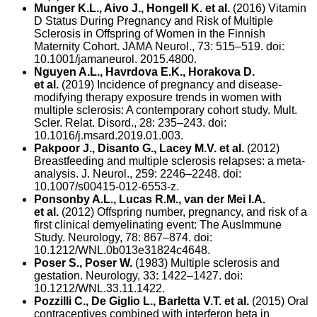
Munger K.L., Aivo J., Hongell K. et al.
(2016) Vitamin
D Status During Pregnancy and Risk of Multiple
Sclerosis in Offspring of Women in the Finnish
Maternity Cohort. JAMA Neurol., 73: 515–519. doi:
10.1001/jamaneurol. 2015.4800.
Nguyen A.L., Havrdova E.K., Horakova D.
et al.
(2019) Incidence of pregnancy and disease-
modifying therapy exposure trends in women with
multiple sclerosis: A contemporary cohort study. Mult.
Scler. Relat. Disord., 28: 235–243. doi:
10.1016/j.msard.2019.01.003.
Pakpoor J., Disanto G., Lacey M.V. et al.
(2012)
Breastfeeding and multiple sclerosis relapses: a meta-
analysis. J. Neurol., 259: 2246–2248. doi:
10.1007/s00415-012-6553-z.
Ponsonby A.L., Lucas R.M., van der Mei I.A.
et al.
(2012) Offspring number, pregnancy, and risk of a
first clinical demyelinating event: The AusImmune
Study. Neurology, 78: 867–874. doi:
10.1212/WNL.0b013e31824c4648.
Poser S., Poser W.
(1983) Multiple sclerosis and
gestation. Neurology, 33: 1422–1427. doi:
10.1212/WNL.33.11.1422.
Pozzilli C., De Giglio L., Barletta V.T. et al.
(2015) Oral
contraceptives combined with interferon beta in