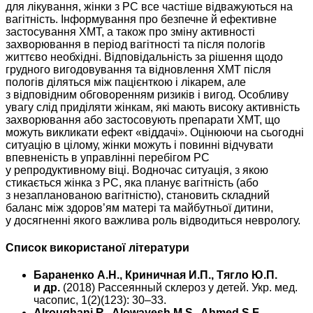
для лікування, жінки з РС все частіше відважуються на
вагітність. Інформування про безпечне й ефективне
застосування ХМТ, а також про зміну активності
захворювання в період вагітності та після пологів
життєво необхідні. Відповідальність за рішення щодо
грудного вигодовування та відновлення ХMT після
пологів діляться між пацієнткою і лікарем, але
з відповідним обговоренням ризиків і вигод. Особливу
увагу слід приділяти жінкам, які мають високу активність
захворювання або застосовують препарати ХМТ, що
можуть викликати ефект «віддачі». Оцінюючи на сьогодні
ситуацію в цілому, жінки можуть і повинні відчувати
впевненість в управлінні перебігом РС
у репродуктивному віці. Водночас ситуація, з якою
стикається жінка з РС, яка планує вагітність (або
з незапланованою вагітністю), становить складний
баланс між здоров’ям матері та майбутньої дитини,
у досягненні якого важлива роль відводиться неврологу.
Список використаної літератури
Бараненко А.Н., Криничная И.П., Тягло Ю.П.
и др.
(2018) Рассеянный склероз у детей. Укр. мед.
часопис, 1(2)(123): 30–33.
Alroughani R., Alowayesh M.S., Ahmed S.F.