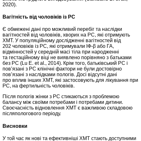
2020).
Вагітність від чоловіків із РС
Є обмежені дані про можливий перебіг та наслідки
вагітностей від чоловіків, хворих на РС, які отримують
ХМТ. У популяційному дослідженні вагітностей від
202 чоловіків із РС, які отримували ІФ-β або ГА,
відмінностей у середній масі тіла при народженні
та гестаційному віці не виявлено порівняно з батьками
без РС (Lu E. et al., 2014). Крім того, батьківський РС і
пов’язані з РС клінічні фактори не були достовірно
пов’язані з наслідками пологів. Досі відсутні дані
про вплив інших ХМТ, які застосовують для лікування при
РС, на фертильність чоловіків.
Після пологів жінки з РС стикаються з проблемою
балансу між своїми потребами і потребами дитини.
Своєчасність відновлення ХМТ є важливою складовою
післяпологового періоду.
Висновки
У той час як нові та ефективніші ХMT стають доступними