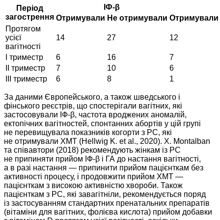
ІФ-β
Період
загострення
Отримували
Не отримували
Отримували
Протягом
усієї
14
27
12
вагітності
I триместр
6
16
7
II триместр
7
10
6
III триместр
6
8
1
За даними Європейського, а також шведського і
фінського реєстрів, що спостерігали вагітних, які
застосовували ІФ-β, частота вроджених аномалій,
ектопічних вагітностей, спонтанних абортів у цій групі
не перевищувала показників когорти з РС, які
не отримували ХМТ (Hellwig K. et al., 2020). X. Montalban
та співавтори (2018) рекомендують жінкам із РС
не припиняти прийом ІФ-β і ГА до настання вагітності,
а в разі настання — припинити прийом пацієнткам без
активності процесу, і продовжити прийом ХМТ —
пацієнткам з високою активністю хвороби. Також
пацієнткам з РС, які завагітніли, рекомендується поряд
із застосуванням стандартних пренатальних препаратів
(вітаміни для вагітних, фолієва кислота) прийом добавки