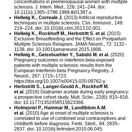
concentrations in premenopausal women with multiple
sclerosis. J. Intern. Med., 226: 241–244. doi:
10.1111/j.1365–2796.1989.tb01387.x.
Hellwig K., Correale J.
(2013) Artificial reproductive
techniques in multiple sclerosis. Clin. Immunol., 149:
219–224. doi: 10.1016/j.clim.2013.02.001.
Hellwig K., Rockhoff M., Herbstritt S. et al.
(2015)
Exclusive Breastfeeding and the Effect on Postpartum
Multiple Sclerosis Relapses. JAMA Neurol., 72: 1132–
1138. doi: 10.1001/jamaneurol.2015.1806.
Hellwig K., Geissbuehler Y., Sabidó M. et al.
(2020)
Pregnancy outcomes in interferon-beta-exposed
patients with multiple sclerosis: results from the
European Interferon-beta Pregnancy Registry. J.
Neurol., 267: 1715–1723.
https://doi.org/10.1007/s00415-020-09762-y.
Herbstritt S., Langer-Gould A., Rockhoff M.
et al.
(2016) Glatiramer acetate during early pregnancy:
a prospective cohort study. Mult. Scler., 22(6): 810–816.
doi: 10.1177/1352458515623366.
Holmqvist P., Hammar M., Landtblom A.M.
et al.
(2010) Age at onset of multiple sclerosis is
correlated to use of combined oral contraceptives and
childbirth before diagnosis. Fertil. Steril., 94: 2835–
2837. doi: 10.1016/j.fertnstert.2010.06.045.