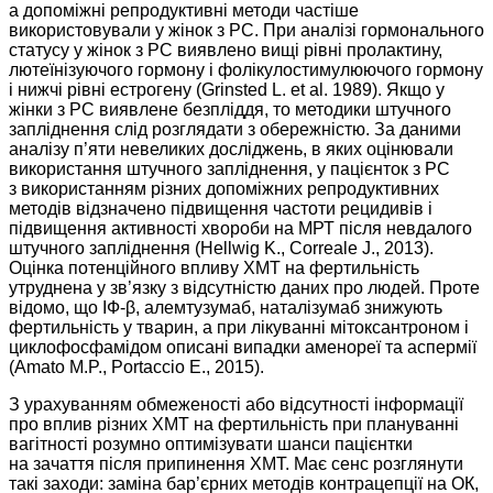
а допоміжні репродуктивні методи частіше
використовували у жінок з РС. При аналізі гормонального
статусу у жінок з РС виявлено вищі рівні пролактину,
лютеїнізуючого гормону і фолікулостимулюючого гормону
і нижчі рівні естрогену (Grinsted L. et al. 1989). Якщо у
жінки з РС виявлене безпліддя, то методики штучного
запліднення слід розглядати з обережністю. За даними
аналізу п’яти невеликих досліджень, в яких оцінювали
використання штучного запліднення, у пацієнток з РС
з використанням різних допоміжних репродуктивних
методів відзначено підвищення частоти рецидивів і
підвищення активності хвороби на МРТ після невдалого
штучного запліднення (Hellwig K., Correale J., 2013).
Оцінка потенційного впливу ХМТ на фертильність
утруднена у зв’язку з відсутністю даних про людей. Проте
відомо, що ІФ-β, алемтузумаб, наталізумаб знижують
фертильність у тварин, а при лікуванні мітоксантроном і
циклофосфамідом описані випадки аменореї та аспермії
(Amato M.P., Portaccio E., 2015).
З урахуванням обмеженості або відсутності інформації
про вплив різних ХМТ на фертильність при плануванні
вагітності розумно оптимізувати шанси пацієнтки
на зачаття після припинення ХМТ. Має сенс розглянути
такі заходи: заміна бар’єрних методів контрацепції на ОК,