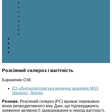
2025 №8
2025 №7
2025 №6
2025 №5
2025 №4
2025 №3
2025 №2
2025 №1
АРХІВ 2018-2024
НОВИНИ
РОЗМІСТИТИ СТАТТЮ
НАПИСАТИ
site mode button
Розсіяний склероз і вагітність
Бараненко О.М.
ДЗ «Дніпропетровська медична академія МОЗ
України», Дніпро
Резюме.
Розсіяний склероз (РС) вражає переважно
жінок репродуктивного віку. Дані, що підтверджують
зниження активності захворювання в період вагітності,