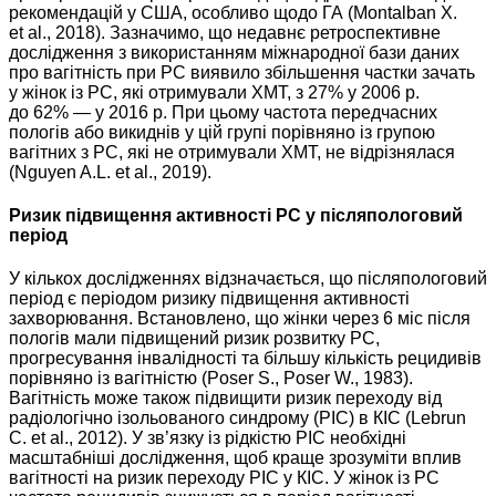
рекомендацій у США, особливо щодо ГА (Montalban X.
et al., 2018). Зазначимо, що недавнє ретроспективне
дослідження з використанням міжнародної бази даних
про вагітність при РС виявило збільшення частки зачать
у жінок із РС, які отримували ХМТ, з 27% у 2006 р.
до 62% — у 2016 р. При цьому частота передчасних
пологів або викиднів у цій групі порівняно із групою
вагітних з РС, які не отримували ХМТ, не відрізнялася
(Nguyen A.L. et al., 2019).
Ризик підвищення активності РС у післяпологовий
період
У кількох дослідженнях відзначається, що післяпологовий
період є періодом ризику підвищення активності
захворювання. Встановлено, що жінки через 6 міс після
пологів мали підвищений ризик розвитку РС,
прогресування інвалідності та більшу кількість рецидивів
порівняно із вагітністю (Poser S., Poser W., 1983).
Вагітність може також підвищити ризик переходу від
радіологічно ізольованого синдрому (РІС) в КІС (Lebrun
C. et al., 2012). У зв’язку із рідкістю РІС необхідні
масштабніші дослідження, щоб краще зрозуміти вплив
вагітності на ризик переходу РІС у КІС. У жінок із РС