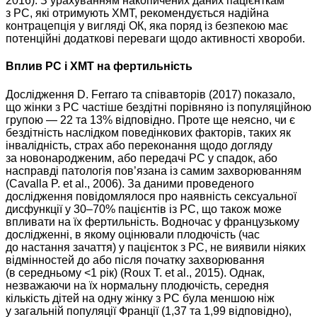
2016). З урахуванням накопичених даних пацієнткам
з РС, які отримують ХМТ, рекомендується надійна
контрацепція у вигляді ОК, яка поряд із безпекою має
потенційні додаткові переваги щодо активності хвороби.
Вплив РС і ХМТ на фертильність
Дослідження D. Ferraro та співавторів (2017) показало,
що жінки з РС частіше бездітні порівняно із популяційною
групою — 22 та 13% відповідно. Проте ще неясно, чи є
бездітність наслідком поведінкових факторів, таких як
інвалідність, страх або переконання щодо догляду
за новонародженим, або передачі РС у спадок, або
насправді патологія пов’язана із самим захворюванням
(Cavalla P. et al., 2006). За даними проведеного
дослідження повідомлялося про наявність сексуальної
дисфункції у 30–70% пацієнтів із РС, що також може
впливати на їх фертильність. Водночас у французькому
дослідженні, в якому оцінювали плодючість (час
до настання зачаття) у пацієнток з РС, не виявили ніяких
відмінностей до або після початку захворювання
(в середньому <1 рік) (Roux T. et al., 2015). Однак,
незважаючи на їх нормальну плодючість, середня
кількість дітей на одну жінку з РС була меншою ніж
у загальній популяції Франції (1,37 та 1,99 відповідно),