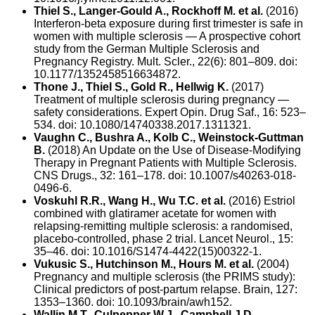
Thiel S., Langer-Gould A., Rockhoff M. et al.
(2016)
Interferon-beta exposure during first trimester is safe in
women with multiple sclerosis — A prospective cohort
study from the German Multiple Sclerosis and
Pregnancy Registry. Mult. Scler., 22(6): 801–809. doi:
10.1177/1352458516634872.
Thone J., Thiel S., Gold R., Hellwig K.
(2017)
Treatment of multiple sclerosis during pregnancy —
safety considerations. Expert Opin. Drug Saf., 16: 523–
534. doi: 10.1080/14740338.2017.1311321.
Vaughn C., Bushra A., Kolb C., Weinstock-Guttman
B.
(2018) An Update on the Use of Disease-Modifying
Therapy in Pregnant Patients with Multiple Sclerosis.
CNS Drugs., 32: 161–178. doi: 10.1007/s40263-018-
0496-6.
Voskuhl R.R., Wang H., Wu T.C. et al.
(2016) Estriol
combined with glatiramer acetate for women with
relapsing-remitting multiple sclerosis: a randomised,
placebo-controlled, phase 2 trial. Lancet Neurol., 15:
35–46. doi: 10.1016/S1474-4422(15)00322-1.
Vukusic S., Hutchinson M., Hours M. et al.
(2004)
Pregnancy and multiple sclerosis (the PRIMS study):
Clinical predictors of post-partum relapse. Brain, 127:
1353–1360. doi: 10.1093/brain/awh152.
Wallin M.T., Culpepper W.J., Campbell J.D.