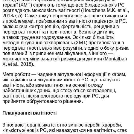
терапії (ХМТ) сприяють тому, що все більше жінок з РС
розглядають можливість вагітності (Houtchens M.K. et al.,
2018
a; b
). Саме тому неврологи все частіше стикаються
з проблемами, пов’язаними з вагітністю пацієнток із РС,
включаючи контрацепцію, фертильність, рецидиви в
період вагітності та після пологів, безпеку дитини,
а також грудне вигодовування. Оскільки більшість
методів лікування захворювань (ХМТ) протипоказані в
період вагітності, важливо розуміти, з одного боку, ризик,
пов’язаний із припиненням лікування, з іншого —
можливі терміни зачаття і ризики для дитини (Montalban
X. et al., 2018).
Мета роботи — надання актуальної інформації лікарям,
які займаються лікуванням жінок із РС, що планують
вагітність, або вже вагітних, на основі огляду
найостанніших даних, що стосуються контрацепції,
вагітності, післяпологового періоду при РС, для
прийняття обґрунтованого рішення.
Планування вагітності
З появою терапії, яка істотно змінює перебіг хвороби,
кількість жінок із РС, які наважуються на вагітність, стає