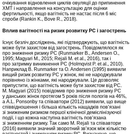
очікування відновлення циклів овуляції до припинення
ХМТ і направлення на консультацію для оцінки
фертильності, якщо вагітність не настає після 6 міс
спроби (Rankin K., Bove R., 2018).
Вплив вагітності на ризик розвитку РС і загострень
Існує безліч досліджень, які підтверджують, що вагітність
може бути захистом від загострень. Повідомлялося як
про зниження ризику РС (Runmarker В., Andersen O.,
1995; Magyari M., 2015; Rejali M. et al., 2016), так і
про затримку виникнення РС (Holmqvist P. et al., 2010).
Наприклад В. Runmarker та O. Andersen (1995) виявили
вищий ризик розвитку РС у жінок, які не народжували
порівняно із жінками, які народжували. Це дозволяє
припустити, що вагітність може бути захистом від РС.
M. Magyari (2015) повідомив про зниження ризику РС
у данських жінок протягом 5 років після пологів на 46%,
а A.L. Ponsonby та співавтори (2012) виявили, що вище
співвідношення і більша кількість нащадків пов’язані
зі зниженим ризиком першої клінічної демієлінізуючої
події, і що кожна наступна вагітність пов’язана
зі зниженням ризику. Так само M. Rejali та співавтори
(2016) виявили значний зворотний зв’язок між кількістю
вагітностей і зниженням ризику РС. Визначено, що