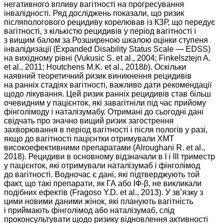
негативного впливу вагітності на прогресування
інвалідності. Ряд досліджень показали, що ризик
післяпологового рецидиву корелював із КЗР, що передує
вагітності, з кількістю рецидивів у період вагітності і
з вищим балом за Розширеною шкалою оцінки ступеня
інвалідизації (Expanded Disability Status Scale — EDSS)
на вихідному рівні (Vukusic S. et al., 2004; Finkelsztejn A.
et al., 2011; Houtchens M.K. et al., 2018
b
). Оскільки
наявний теоретичний ризик виникнення рецидивів
на ранніх стадіях вагітності, важливо дати рекомендації
щодо лікування. Цей ризик ранніх рецидивів став більш
очевидним у пацієнток, які завагітніли під час прийому
фінголімоду і наталізумабу. Отримані до сьогодні дані
свідчать про значно вищий ризик загострення
захворювання в період вагітності і після пологів у разі,
якщо до вагітності пацієнтки отримували ХМТ
високоефективними препаратами (Alroughani R. et al.,
2018). Рецидиви в основному відзначали в I і III триместр
у пацієнток, які отримували наталізумаб і фінголімод
до вагітності. Водночас є дані, які підтверджують той
факт, що такі препарати, як ГА або ІФ-β, не викликали
подібних ефектів (Fragoso Y.D. et al., 2013). У зв’язку з
цими новими даними жінок, які планують вагітність
і приймають фінголімод або наталізумаб, слід
проконсультувати щодо ризику відновлення активності