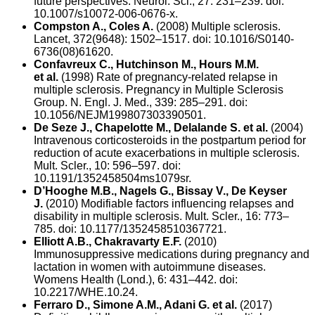
future perspectives. Neurol. Sci., 27: 231–239. doi:
10.1007/s10072-006-0676-x.
Compston A., Coles A.
(2008) Multiple sclerosis.
Lancet, 372(9648): 1502–1517. doi: 10.1016/S0140-
6736(08)61620.
Confavreux C., Hutchinson M., Hours M.M.
et al.
(1998) Rate of pregnancy-related relapse in
multiple sclerosis. Pregnancy in Multiple Sclerosis
Group. N. Engl. J. Med., 339: 285–291. doi:
10.1056/NEJM199807303390501.
De Seze J., Chapelotte M., Delalande S. et al.
(2004)
Intravenous corticosteroids in the postpartum period for
reduction of acute exacerbations in multiple sclerosis.
Mult. Scler., 10: 596–597. doi:
10.1191/1352458504ms1079sr.
D’Hooghe M.B., Nagels G., Bissay V., De Keyser
J.
(2010) Modifiable factors influencing relapses and
disability in multiple sclerosis. Mult. Scler., 16: 773–
785. doi: 10.1177/1352458510367721.
Elliott A.B., Chakravarty E.F.
(2010)
Immunosuppressive medications during pregnancy and
lactation in women with autoimmune diseases.
Womens Health (Lond.), 6: 431–442. doi:
10.2217/WHE.10.24.
Ferraro D., Simone A.M., Adani G. et al.
(2017)