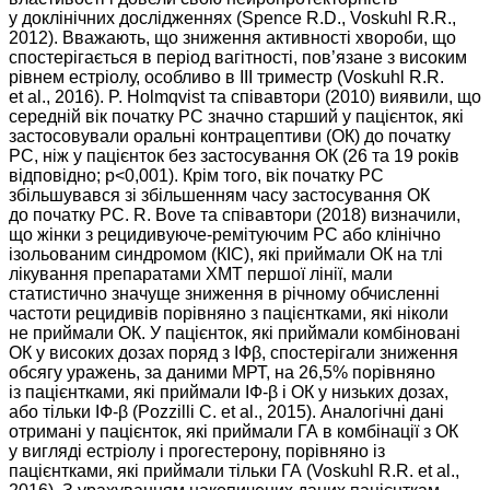
у доклінічних дослідженнях (Spence R.D., Voskuhl R.R.,
2012). Вважають, що зниження активності хвороби, що
спостерігається в період вагітності, пов’язане з високим
рівнем естріолу, особливо в III триместр (Voskuhl R.R.
et al., 2016). P. Holmqvist та співавтори (2010) виявили, що
середній вік початку РС значно старший у пацієнток, які
застосовували оральні контрацептиви (ОК) до початку
РС, ніж у пацієнток без застосування ОК (26 та 19 років
відповідно; р<0,001). Крім того, вік початку РС
збільшувався зі збільшенням часу застосування ОК
до початку РС. R. Bove та співавтори (2018) визначили,
що жінки з рецидивуюче-ремітуючим РС або клінічно
ізольованим синдромом (КІС), які приймали ОК на тлі
лікування препаратами ХМТ першої лінії, мали
статистично значуще зниження в річному обчисленні
частоти рецидивів порівняно з пацієнтками, які ніколи
не приймали ОК. У пацієнток, які приймали комбіновані
ОК у високих дозах поряд з ІФβ, спостерігали зниження
обсягу уражень, за даними МРТ, на 26,5% порівняно
із пацієнтками, які приймали ІФ-β і ОК у низьких дозах,
або тільки ІФ-β (Pozzilli C. et al., 2015). Аналогічні дані
отримані у пацієнток, які приймали ГА в комбінації з ОК
у вигляді естріолу і прогестерону, порівняно із
пацієнтками, які приймали тільки ГА (Voskuhl R.R. et al.,