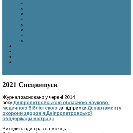
2025 №8
2025 №7
2025 №6
2025 №5
2025 №4
2025 №3
2025 №2
2025 №1
АРХІВ 2018-2024
НОВИНИ
РОЗМІСТИТИ СТАТТЮ
НАПИСАТИ
site mode button
2021 Спецвипуск
Журнал засновано у червні 2014
року
Дніпропетровською обласною науково-
медичною бібліотекою
за підтримки
Департаменту
охорони здоров’я Дніпропетровської
облдержадміністрації
.
Виходить один раз на місяць.