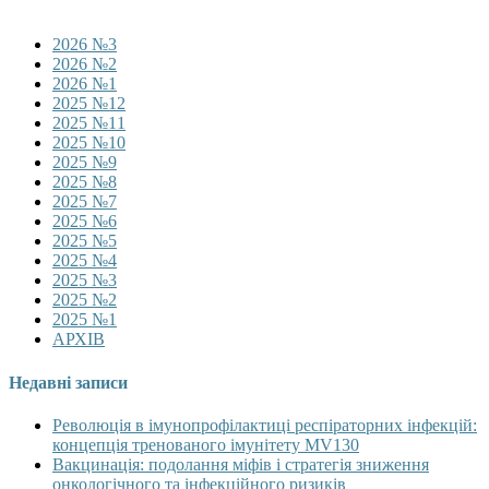
2026 №3
2026 №2
2026 №1
2025 №12
2025 №11
2025 №10
2025 №9
2025 №8
2025 №7
2025 №6
2025 №5
2025 №4
2025 №3
2025 №2
2025 №1
АРХІВ
Недавні записи
Революція в імунопрофілактиці респіраторних інфекцій:
концепція тренованого імунітету MV130
Вакцинація: подолання міфів і стратегія зниження
онкологічного та інфекційного ризиків