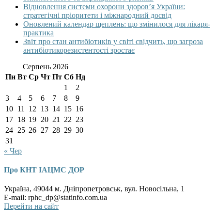
Відновлення системи охорони здоров’я України:
стратегічні пріоритети і міжнародний досвід
Оновлений календар щеплень: що змінилося для лікаря-
практика
Звіт про стан антибіотиків у світі свідчить, що загроза
антибіотикорезистентості зростає
Серпень 2026
Пн
Вт
Ср
Чт
Пт
Сб
Нд
1
2
3
4
5
6
7
8
9
10
11
12
13
14
15
16
17
18
19
20
21
22
23
24
25
26
27
28
29
30
31
« Чер
Про КНТ ІАЦМС ДОР
Україна, 49044 м. Дніпропетровськ, вул. Новосільна, 1
E-mail: rphc_dp@statinfo.com.ua
Перейти на сайт