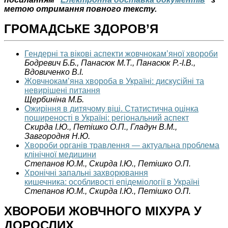
метою отримання повного тексту.
ГРОМАДСЬКЕ ЗДОРОВ’Я
Гендерні та вікові аспекти жовчнокам’яної хвороби
Бодревич Б.Б., Панасюк М.Т., Панасюк Р.-І.В.,
Вдовиченко В.І.
Жовчнокам’яна хвороба в Україні: дискусійні та
невирішені питання
Щербиніна М.Б.
Ожиріння в дитячому віці. Статистична оцінка
поширеності в Україні: регіональний аспект
Скирда І.Ю., Петішко О.П., Гладун В.М.,
Завгородня Н.Ю.
Хвороби органів травлення — актуальна проблема
клінічної медицини
Степанов Ю.М., Скирда І.Ю., Петішко О.П.
Хронічні запальні захворювання
кишечника: особливості епідеміології в Україні
Степанов Ю.М., Скирда І.Ю., Петішко О.П.
ХВОРОБИ ЖОВЧНОГО МІХУРА У
ДОРОСЛИХ