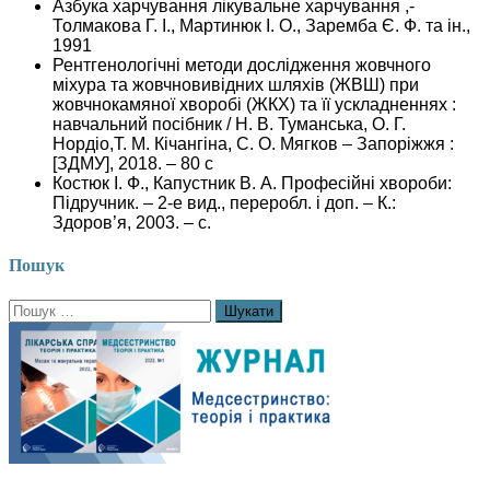
Азбука харчування лікувальне харчування ,-
Толмакова Г. І., Мартинюк І. О., Заремба Є. Ф. та ін.,
1991
Рентгенологічні методи дослідження жовчного
міхура та жовчновивідних шляхів (ЖВШ) при
жовчнокамяної хворобі (ЖКХ) та її ускладненнях :
навчальний посібник / Н. В. Туманська, О. Г.
Нордіо,
Т. М. Кічангіна, С. О. Мягков – Запоріжжя :
[ЗДМУ], 2018. – 80 с
Костюк І. Ф., Капустник В. А. Професійні хвороби:
Підручник. – 2-е вид., переробл. і доп. – К.:
Здоров’я, 2003. – с.
Пошук
Пошук: