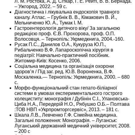
Л. М. Ростока, А. Д. Сіткар, Г. Е. Рейті, В. В. Бернада.
– Ужгород, 2022. – 59 с.
Діагностична і лікувальна ендоскопія травного
каналу. Атлас. – Грубнік В. В., Кімакович В. Й.,
Мельниченко Ю. А., Тумак І. М.
Гастроентерологія дитячого віку/ За загальною
редакцією проф. Є.В. Прохорова, проф. О.П.
Волосовця. – Тернопіль: Укрмедкнига, 2004.-160.
Русак П.С., Данилов О.А., Кукуруза Ю.П.,
Рибальченко В.Ф. Лапароскопічна хірургія в
педіатрії: Навчально-практичний посібник.
Житомир-Київ: Косенко, 2006.
Соціальна медицина та організація охорони
здоров’я / Під заг. ред. Ю.В. Вороненка, В.Ф.
Москаленка.— Тернопіль: Укрмедкнига, 2000. – 680
с.
Морфо-функціональний стан гепато-біліарної
системи в умовах експериментального гострого
холециститу: монографія / Дубінін С.І., Улановська-
Циба Н.А., Передерій Н.О., Рябушко О.Б.– Полтава
:ТОВ НВП «Укрпромторгсервіс», 2013. – 181 с.
Шкала Л.В., Левченко Г.Ф. Сімейна медицина.
Загальні положення: Монографія. – Луганськ:
Луганський державний медичний університет, 2008.
– 200 с