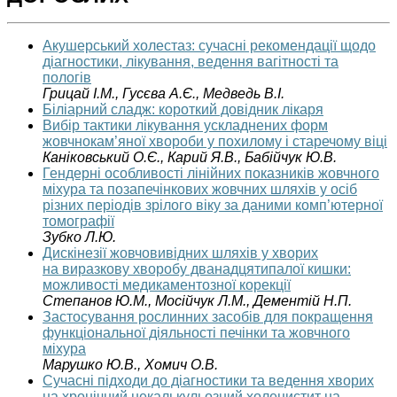
Акушерський холестаз: сучасні рекомендації щодо
діагностики, лікування, ведення вагітності та
пологів
Грицай І.М., Гусєва А.Є., Медведь В.І.
Біліарний сладж: короткий довідник лікаря
Вибір тактики лікування ускладнених форм
жовчнокам’яної хвороби у похилому і старечому віці
Каніковський О.Є., Карий Я.В., Бабійчук Ю.В.
Гендерні особливості лінійних показників жовчного
міхура та позапечінкових жовчних шляхів у осіб
різних періодів зрілого віку за даними комп’ютерної
томографії
Зубко Л.Ю.
Дискінезії жовчовивідних шляхів у хворих
на виразкову хворобу дванадцятипалої кишки:
можливості медикаментозної корекції
Степанов Ю.М., Мосійчук Л.М., Дементій Н.П.
Застосування рослинних засобів для покращення
функціональної діяльності печінки та жовчного
міхура
Марушко Ю.В., Хомич О.В.
Сучасні підходи до діагностики та ведення хворих
на хронічний некалькульозний холецистит на