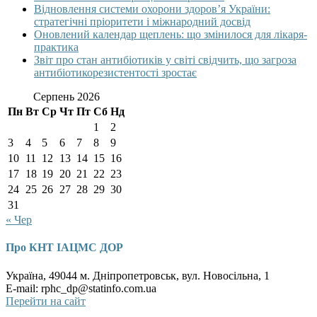
Відновлення системи охорони здоров’я України:
стратегічні пріоритети і міжнародний досвід
Оновлений календар щеплень: що змінилося для лікаря-
практика
Звіт про стан антибіотиків у світі свідчить, що загроза
антибіотикорезистентості зростає
Серпень 2026
Пн
Вт
Ср
Чт
Пт
Сб
Нд
1
2
3
4
5
6
7
8
9
10
11
12
13
14
15
16
17
18
19
20
21
22
23
24
25
26
27
28
29
30
31
« Чер
Про КНТ ІАЦМС ДОР
Україна, 49044 м. Дніпропетровськ, вул. Новосільна, 1
E-mail: rphc_dp@statinfo.com.ua
Перейти на сайт