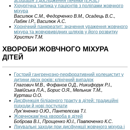
асоціація з дослідження печінки (EASL)
Хірургічна тактика у пацієнтів з поліпами жовчного
міхура
Василюк С.М., Федорченко В.М., Осадець В.С.,
Лабяк І.Р., Василюк А.С.
Хронічний панкреатит: значення ураження жовчного
міхура та жовчовивідних шляхів у його розвитку
Христич Т.М.
ХВОРОБИ ЖОВЧНОГО МІХУРА
ДІТЕЙ
Гострий гангренозно-перфоративний холецистит у
дитини двох років: клінічний випадок
Глагович М.В., Фофанов О.Д., Никифорук Р.І.,
Завійська Л.А., Борис О.Я., Мельник Т.М.,
Курташ О.О.
Дисфункція біліарного тракту в дітей: традиційні
підходи й нові постулати
Лук’яненко О.Ю., Пантелєєва Т.І.
Жовчнокам’яна хвороба в дітей
Боброва В.І., Прощенко Ю.І., Павлюченко К.С.
Лікувальні заходи при дисфункції жовчного міхура і