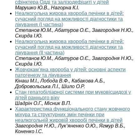
сфінктера Одді та залізодефіциті у дітей
Марушко Ю.В.,
Нагорна К.І.
Неалкогольна жирова хвороба печінки в дітей:
сучасний погляд на можливості діагностики та
лікування (I частина)
Степанов Ю.М., Абатуров О.Є., Завгородня Н.Ю.,
Скирда І.Ю.
Неалкогольна жирова хвороба печінки в дітей:
сучасний погляд на можливості діагностики та
лікування (II частина)
Степанов Ю.М., Абатуров О.Є., Завгородня Н.Ю.,
Скирда І.Ю.
Жовчокам’яна хвороба у дітей: основні аспекти
патогенезу та лікування
Кінаш М.І., Лобода В.Ф., Кабакова А.Б.,
Добровольська Л.І., Шило О.Р.
Стан гепатобіліарної системи при муковісцидозі у
дітей раннього віку
Шадрін О.Г., Місник В.П.
Характеристика функціонального стану жовчного
міхура та структурних змін печінки при
неалкогольній жировій хворобі печінки в дітей
Завгородня Н.Ю., Лук’яненко О.Ю., Ягмур В.Б.,
Коненко І.С.