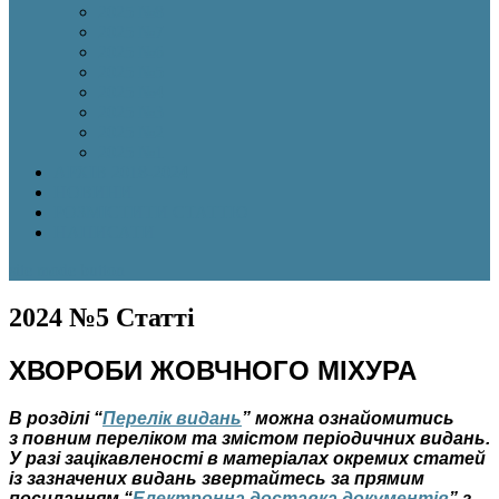
2025 №8
2025 №7
2025 №6
2025 №5
2025 №4
2025 №3
2025 №2
2025 №1
АРХІВ 2018-2024
НОВИНИ
РОЗМІСТИТИ СТАТТЮ
НАПИСАТИ
site mode button
2024 №5 Статті
ХВОРОБИ ЖОВЧНОГО МІХУРА
В розділі “
Перелік видань
” можна ознайомитись
з повним переліком та змістом періодичних видань.
У разі зацікавленості в матеріалах окремих статей
із зазначених видань звертайтесь за прямим
посиланням “
Електронна доставка документів
” з