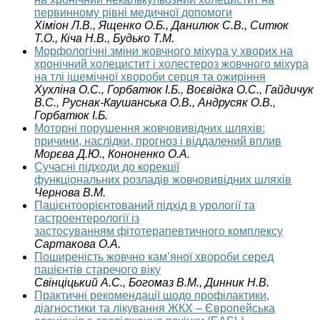
первинному рівні медичної допомоги
Хіміон Л.В., Ященко О.Б., Данилюк С.В., Ситюк
Т.О., Кіча Н.В., Будько Т.М.
Морфологічні зміни жовчного міхура у хворих на
хронічний холецистит і холестероз жовчного міхура
на тлі ішемічної хвороби серця та ожиріння
Хухліна О.С., Горбатюк І.Б., Воєвідка О.С., Гайдичук
В.С., Руснак-Каушанська О.В., Андрусяк О.В.,
Горбатюк І.Б.
Моторні порушення жовчовивідних шляхів:
причини, наслідки, прогноз і віддалений вплив
Морєва Д.Ю., Кононенко О.А.
Cучасні підходи до корекції
функціональних розладів жовчовивідних шляхів
Чернова В.М.
Пацієнтоорієнтований підхід в урології та
гастроентерології із
застосуванням фітотерапевтичного комплексу
Сартакова О.А.
Поширеність жовчно кам’яної хвороби серед
пацієнтів старечого віку
Свінціцький А.С., Богомаз В.М., Динник Н.В.
Практичні рекомендації щодо профілактики,
діагностики та лікування ЖКХ – Європейська