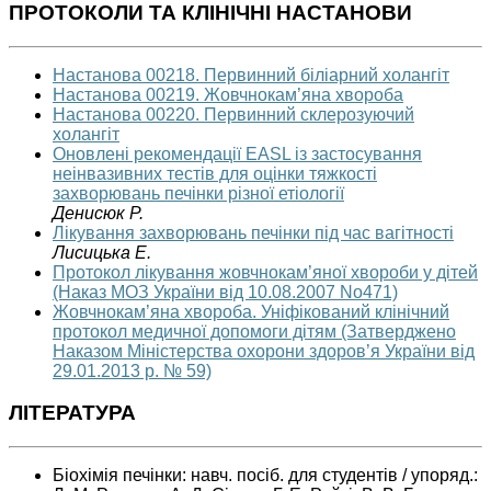
ПРОТОКОЛИ ТА КЛІНІЧНІ НАСТАНОВИ
Настанова 00218. Первинний біліарний холангіт
Настанова 00219. Жовчнокам’яна хвороба
Настанова 00220. Первинний склерозуючий
холангіт
Оновлені рекомендації EASL із застосування
неінвазивних тестів для оцінки тяжкості
захворювань печінки різної етіології
Денисюк Р.
Лікування захворювань печінки під час вагітності
Лисицька Е.
Протокол лікування жовчнокам’яної хвороби у дітей
(Наказ МОЗ України від 10.08.2007 No471)
Жовчнокам’яна хвороба. Уніфікований клінічний
протокол медичної допомоги дітям (Затверджено
Наказом Міністерства охорони здоров’я України від
29.01.2013 р. № 59)
ЛІТЕРАТУРА
Біохімія печінки: навч. посіб. для студентів / упоряд.: