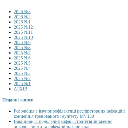
2026 №3
2026 №2
2026 №1
2025 №12
2025 №11
2025 №10
2025 №9
2025 №8
2025 №7
2025 №6
2025 №5
2025 №4
2025 №3
2025 №2
2025 №1
АРХІВ
Недавні записи
Революція в імунопрофілактиці респіраторних інфекцій:
концепція тренованого імунітету MV130
Вакцинація: подолання міфів і стратегія зниження
онкологічного та інфекційного ризиків