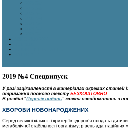
2025 №7
2025 №6
2025 №5
2025 №4
2025 №3
2025 №2
2025 №1
АРХІВ 2018-2024
НОВИНИ
РОЗМІСТИТИ СТАТТЮ
НАПИСАТИ
site mode button
2019 №4 Спецвипуск
У разі зацікавленості в матеріалах окремих статей
отримання повного тексту
БЕЗКОШТОВНО
В розділі “
Перелік видань
” можна ознайомитись з по
ХВОРОБИ НОВОНАРОДЖЕНИХ
Серед великої кількості критеріїв здоров’я плода та дитин
метаболічної стабільності організму; рівень адаптаційних