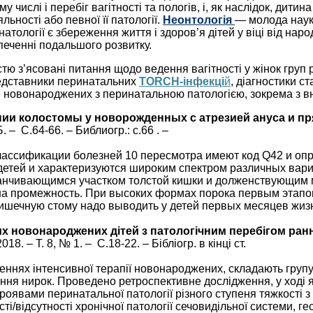
у числі і перебіг вагітності та пологів, і, як наслідок, д
льності або певної її патології.
Неонтологія
— молода наука
логії є збереження життя і здоров’я дітей у віці від наро
печенні подальшого розвитку.
тю з’ясовані питання щодо ведення вагітності у жінок груп р
редставники перинатальних
TORCH-інфекці
й
, діагностики с
ня новонароджених з перинатальною патологією, зокрема з 
ии колостомы у новорожденных с атрезией ануса и п
Б. – С.64-66. – Библиогр.: с.66 . –
сификации болезней 10 пересмотра имеют код Q42 и опре
детей и характеризуются широким спектром различных вариа
анчивающимся участком толстой кишки и долженствующим 
и на промежность. При высоких формах порока первым этап
кишечную стому надо выводить у детей первых месяцев жиз
 новонароджених дітей з патологічним перебігом ранн
2018. – Т. 8, № 1. – С.18-22. – Бібліогр. в кінці ст.
іленнях інтенсивної терапії новонароджених, складають гру
ня нирок. Проведено ретроспективне дослідження, у ході як
роявами перинатальної патології різного ступеня тяжкості
сті/відсутності хронічної патології сечовидільної системи, ге