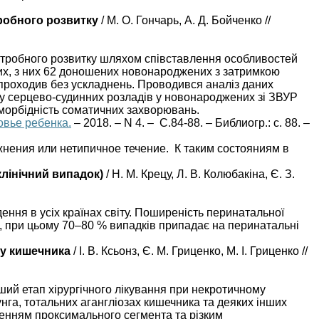
робного розвитку
/ М. О. Гончарь, А. Д. Бойченко //
утробного розвитку шляхом співставлення особливостей
их, з них 62 доношених новонароджених з затримкою
проходив без ускладнень. Проводився аналіз даних
у серцево-судинних розладів у новонароджених зі ЗВУР
коморбідність соматичних захворювань.
овье ребенка.
– 2018. – N 4. – С.84-88. – Библиогр.: с. 88. –
жнения или нетипичное течение. К таким состояниям в
клінічний випадок)
/ Н. М. Крецу, Л. В. Колюбакіна, Є. З.
ння в усіх країнах світу. Поширеність перинатальної
%, при цьому 70–80 % випадків припадає на перинатальні
ку кишечника
/ І. В. Ксьонз, Є. М. Гриценко, М. І. Гриценко //
ший етап хірургічного лікування при некротичному
унга, тотальних агангліозах кишечника та деяких інших
ренням проксимального сегмента та різким