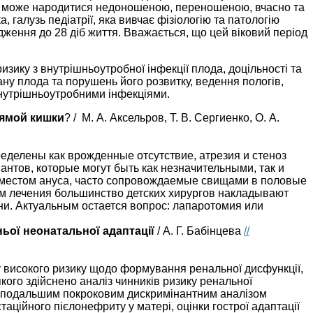
итина може народитися недоношеною, переношеною, вчасно та
, галузь педіатрії, яка вивчає фізіологію та патологію
дження до 28 діб життя. Вважається, що цей віковий період
изику з внутрішньоутробної інфекції плода, доцільності та
тану плода та порушень його розвитку, ведення пологів,
внутрішньоутробними інфекціями.
рямой кишки
? / М. А. Аксельров, Т. В. Сергиенко, О. А.
делены как врожденные отсутствие, атрезия и стеноз
нтов, которые могут быть как незначительными, так и
местом ануса, часто сопровождаемые свищами в половые
ом лечения большинство детских хирургов накладывают
ни. Актуальным остается вопрос: лапаротомия или
ьої неонатальної адаптації
/ А. Г. Бабінцева
//
пу високого ризику щодо формування ренальної дисфункції,
ого здійснено аналіз чинників ризику ренальної
 з подальшим покроковим дискримінантним аналізом
стаційного пієлонефриту у матері, оцінки гострої адаптації