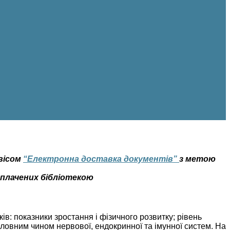
рвісом
“Електронна доставка документів”
з метою
дплачених бібліотекою
ів: показники зростання і фізичного розвитку; рівень
оловним чином нервової, ендокринної та імунної систем. На