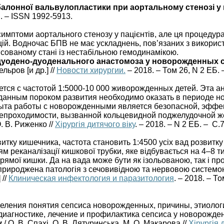
в балонної вальвулопластики при аортальному стенозі 
8 . – ISSN 1992-5913.
птоми аортального стенозу у пацієнтів, але ця процедура
цій. Водночас БПВ не має ускладнень, пов’язаних з викори
сованому стані із нестабільною гемодинамікою.
уодено-дуоденального анастомоза у новорожденных 
ельров [и др.] //
Новости хирургии.
– 2018. – Том 26, N 2 ЕБ. 
ся с частотой 1:5000-10 000 живорожденных детей. Эта а
 данным пороком развития необходимо оказать в периоде н
пыта работы с новорожденными является безопасной, эффе
непроходимости, вызванной кольцевидной поджелудочной ж
. В. Риженко //
Хірургія дитячого віку
. – 2018. – N 2 ЕБ. – С.7
тку кишечника, частота становить 1:4500 усіх вад розвитку 
ям реканалізації кишкової трубки, яке відбувається на 4–8 
 прямої кишки. Да на вада може бути як ізольованою, так і
 природжена патологія з сечовивідною та нервовою системо
 //
Клиническая инфектология и паразитология
. – 2018. – Т
ления понятия сепсиса новорожденных, причины, этиологи
диагностике, лечение и профилактика сепсиса у новорожде
у
/ О. В. Спахі, О. В. Лятуринська, М. О. Макарова //
Хірургія 