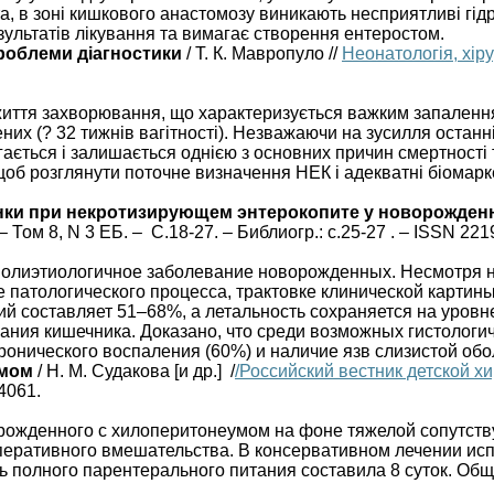
, в зоні кишкового анастомозу виникають несприятливі гід
зультатів лікування та вимагає створення ентеростом.
роблеми діагностики
/ Т. К. Мавропуло //
Неонатологія, хір
життя захворювання, що характеризується важким запаленн
х (? 32 тижнів вагітності). Незважаючи на зусилля останні
гається і залишається однією з основних причин смертності т
щоб розглянути поточне визначення НЕК і адекватні біомарк
нки при некротизирующем энтерокопите у новорожде
 – Том 8, N 3 ЕБ. – С.18-27. – Библиогр.: с.25-27 . – ISSN 221
полиэтиологичное заболевание новорожденных. Несмотря на
 патологического процесса, трактовке клинической картин
ий составляет 51–68%, а летальность сохраняется на уров
ания кишечника. Доказано, что среди возможных гистолог
хронического воспаления (60%) и наличие язв слизистой обо
умом
/ Н. М. Судакова [и др.] /
/Российский вестник детской х
4061.
орожденного с хилоперитонеумом на фоне тяжелой сопутст
перативного вмешательства. В консервативном лечении исп
ь полного парентерального питания составила 8 суток. Об