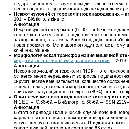
недорозвиненням та звуженням дистального сегмента
неповноцінності, що призводить до незадовільних ре
Некротизуючий ентероколіт новонароджених – п
101. – Бібліогр. в кінці ст.
Аннотация
Некротизуючий ентероколіт (НЕК) – небезпечне для 
спостерігається у глибоко недоношених новонароджени
захворювання, а також на його ліквідацію, воно збері
новонароджених. Мета цього огляду полягає в тому, 
клінічних рішень.
Морфологическая трансформация кишечной сте
хирургии, анестезиологии и реаниматологии
. – 2018.
Аннотация
Некротизирующий энтероколит (НЭК) – это тяжелое 
остается много нерешенных вопросов по диагностике
хирургические вмешательства, количество осложнен
аспекты темы, включая и морфологические исследов
признаки коагуляционного некроза (89%), острого и 
Опыт лечения новорожденного с хилоперитоне
N 1 ЕБ. – С.66-69. – Библиогр.: с. 68-69. – ISSN 2219-
Аннотация
В статье приведен клинический случай лечения нов
характер выпота явился находкой при проведении о
искусственную ентиляцию легких. Продолжительност
сопутствующей патологии составила 86 суток.