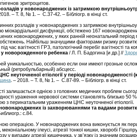
тигенов эритроцитов.
озладів у новонароджених із затримкою внутрішньоут
2018. – Т. 8, № 1. – С.37-42. – Бібліогр. в кінці ст.
динних розладів у новонароджених з затримкою внутрішньо
тю міокардіальної дисфункції, обстежено 167 новонароджен
шених новонароджених, у яких ранній неонатальний період 
о обстежень. Найбільш значущими факторами ризику розвитк
ід час вагітності ГРЗ, патологічний перебіг вагітності та 
 у новорожденного ребенка
/ Л. П. Бадогина [и др.] //
Здор
оей уникальностью, особенно если они имеют грозные осло
ный (ретробульбарный) абсцесс.
С неуточненої етіології у періоді новонародженості (
ицина
. – 2018. – Т. 8, № 1. – С.87-89. – Бібліогр. в кінці ст.
і залишається однією з головних медичних проблем сьогоде
алідності ураження нервової системи становлять близько 50 
ю з перинатальним ураженням ЦНС неуточненої етіології.
я новонароджених із захворюваннями та вадами розвит
иблиогр.: с.84.
шеною операцією. У новонароджених вона виконується як пер
 меконіальному ілеусі, атрезії тонкої кишки, хворобі Гіршпр
у у випадку атрезії кишечника, у зв’язку із значним розши