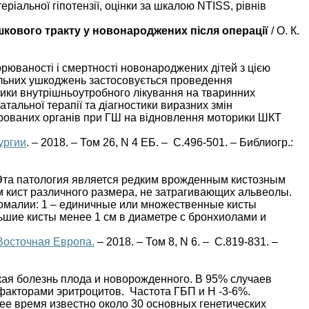
ріальної гіпотензії, оцінки за шкалою NTISS, рівнів
кового тракту у новонароджених після операції
/ О. К.
юваності і смертності новонароджених дітей з цією
нальних ушкоджень застосовується проведення
ктики внутрішньоутробного лікування на тваринних
альної терапії та діагностики виразних змін
трованих органів при ГШ на відновлення моторики ШКТ
ургии
. – 2018. – Том 26, N 4 ЕБ. – С.496-501. – Библиогр.:
 Эта патология является редким врожденным кистозным
 кист различного размера, не затрагивающих альвеолы.
номалии: 1 – единичные или множественные кисты
шие кисты менее 1 см в диаметре с бронхиолами и
Восточная Европа.
– 2018. – Том 8, N 6. – С.819-831. –
ая болезнь плода и новорожденного. В 95% случаев
факторами эритроцитов. Частота ГБП и Н -3-6%.
щее время известно около 30 основных генетических