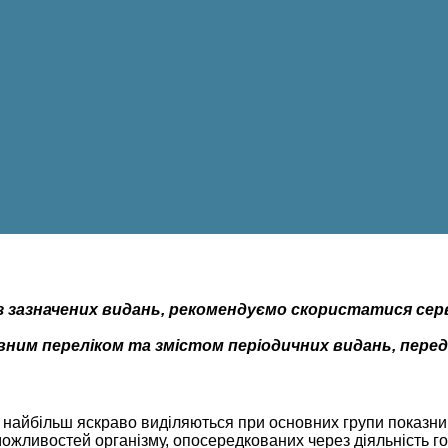
 із зазначених видань, рекомендуємо скористатися се
вним переліком та змістом періодичних видань, пере
и найбільш яскраво виділяються при основних групи показник
 можливостей організму, опосередкованих через діяльність г