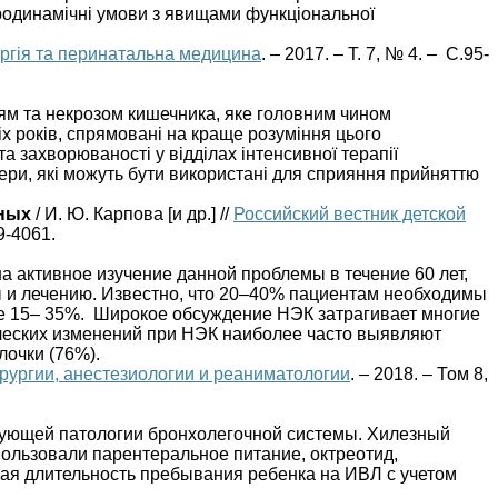
родинамічні умови з явищами функціональної
ургія та перинатальна медицина
. – 2017. – Т. 7, № 4. – С.95-
ям та некрозом кишечника, яке головним чином
х років, спрямовані на краще розуміння цього
а захворюваності у відділах інтенсивної терапії
ери, які можуть бути використані для сприяння прийняттю
нных
/ И. Ю. Карпова [и др.] //
Российский вестник детской
9-4061.
 активное изучение данной проблемы в течение 60 лет,
ы и лечению. Известно, что 20–40% пациентам необходимы
не 15– 35%. Широкое обсуждение НЭК затрагивает многие
ических изменений при НЭК наиболее часто выявляют
лочки (76%).
ирургии, анестезиологии и реаниматологии
. – 2018. – Том 8,
вующей патологии бронхолегочной системы. Хилезный
ользовали парентеральное питание, октреотид,
щая длительность пребывания ребенка на ИВЛ с учетом