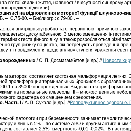
 п’ятої хвилин життя, наявності/ відсутності синдрому арте
овонародженої дитини).
ошизисі на відновлення моторної функції шлунково-киш
ЕБ. – С.75-80. – Библиогр.: с.79-80 . –
ається внутрішньоутробно та є первинною причиною захвор
сі залишається дискутабельною. З метою зменшення інтести
ермінах гестаційного віку, а також розробляються різні та
ня груп ризику пацієнтів, які потребують проведення пренат
 відсутні повідомлення щодо впливу ступеня ураження евен
 новорожденных
/ С. П. Досмагамбетов [и др.] //
Новости хир
нным авторов составляет кистозная мальформация легких.
ерной пролиферации терминальных бронхиол с образованием
25000-1 на 35000 новорожденных. Выделяются три формы а
ожими на нормальные альвеолы; II – множественные неболь
тозного характера со смещением средостения.
. Часть І
/ А. В. Сукало [и др.] //
Репродуктивное здоровье. 
еской патологии при беременности занимает гемолитическ
тору и лишь в 5% – по системе АВО и другим антигенным 
 день составляет 2,5%, смертность -0,01 -0,02%. В настоя