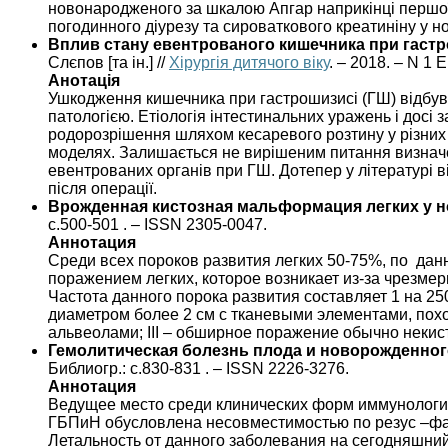
новонародженого за шкалою Апгар наприкінці першої та
погодинного діурезу та сироваткового креатиніну у н
Вплив стану евентрованого кишечника при гастр
Слєпов [та ін.] //
Хірургія дитячого віку
. – 2018. – N 1 
Анотація
Ушкодження кишечника при гастрошизисі (ГШ) відбув
патологією. Етіологія інтестинальних уражень і до
родорозрішення шляхом кесаревого розтину у різних т
моделях. Залишається не вирішеним питання визначен
евентрованих органів при ГШ. Дотепер у літературі
після операції.
Врожденная кистозная мальформация легких у
с.500-501 . – ISSN 2305-0047.
Аннотация
Среди всех пороков развития легких 50-75%, по да
поражением легких, которое возникает из-за чрезм
Частота данного порока развития составляет 1 на 
диаметром более 2 см с тканевыми элементами, пох
альвеолами; III – обширное поражение обычно некис
Гемолитическая болезнь плода и новорожденного
Библиогр.: с.830-831 . – ISSN 2226-3276.
Аннотация
Ведущее место среди клинических форм иммунологич
ГБПиН обусловлена несовместимостью по резус –фак
Летальность от данного заболевания на сегодняшний