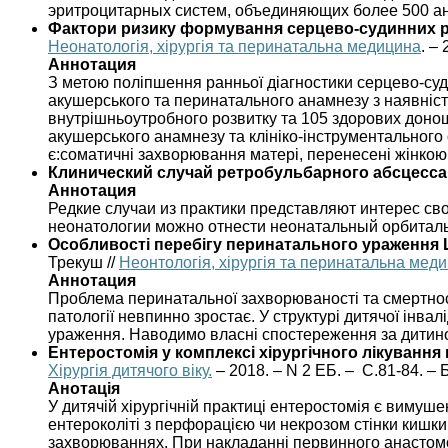
эритроцитарных систем, объединяющих более 500 ан
Фактори ризику формування серцево-судинних р
Неонатологія, хірургія та перинатальна медицина
. – 
Аннотация
З метою поліпшення ранньої діагностики серцево-су
акушерського та перинатального анамнезу з наявніс
внутрішньоутробного розвитку та 105 здорових доно
акушерського анамнезу та клініко-інструментальног
є:соматичні захворювання матері, перенесені жінкою п
Клинический случай ретробульбарного абсцесса
Аннотация
Редкие случаи из практики представляют интерес св
неонатологии можно отнести неонатальный орбиталь
Особливості перебігу перинатального ураження ЦН
Трекуш //
Неонтологія, хірургія та перинатальна мед
Аннотация
Проблема перинатальної захворюваності та смертност
патології невпинно зростає. У структурі дитячої інв
ураження. Наводимо власні спостереження за дитино
Ентеростомія у комплексі хірургічного лікуванн
Хірургія дитячого віку.
– 2018. – N 2 ЕБ. – С.81-84. – Б
Анотація
У дитячій хірургічній практиці ентеростомія є виму
ентероколіті з перфорацією чи некрозом стінки кишки,
захворюваннях. При накладанні первинного анастомоз