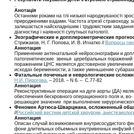
.
Анотація
Останніми роками на тлі низької народжуваності зрос
природженими вадами. Частота атрезії стравоходу, з
залишається найскладнішим і трудомістким завданням.
діагностиці і наявності супутньої патології.
Эхографические и допплерометрические прогн
Стрижаков, Н. Г. Попова, И. В. Игнатко //
Вопросы гин
Аннотация
Применение антенатальной нейросонографии и допл
патогенетические звенья церебральных поражений
поражением ЦНС является достоверное увеличение р
исходах беременности, а также уменьшение субара
Фатальные почечные и неврологические осложн
Н.И. Пирогова.
– 2018. – N 6. – С.77-82
Аннотация
Реконструктивные операции на дуге аорты (ДА) явля
обеспечения бескровного операционного поля и, во-
решающее значение при выполнение хирургическог
Феномен Артюса-Шварцмана, осложненный обши
//
Российский вестник детской хирургии, анестезиоло
Аннотация
Описан случай возникновения внутрисосудистого ф
фоне длительных объемных внутривенных инфузий б