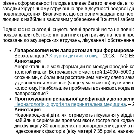
рівень сформованості плода впливає багато чинників, в том
завдяки хірургічному втручанню при відсутності родової дія
новонароджених. Визначено, що основним завданням неонато
людини є найбільш важливим у збереженні її життя і забез
Водночас на сьогодні існують певні протиріччя та не повніс
показань для обстеження вагітних груп ризику на певні п
показань до акушерських втручань, лікування і обстежен
Лапароскопия или лапаротомия при формирован
Верхоланцев //
Хірургія дитячого віку
. – 2018. – N 2 Е
Аннотация
Аноректальные мальформации по международной клас
толстой кишки. Встречаются с частотой 1:4000–5000 
сложными, с большим расстоянием между слепо зак
у девочек или мочевые (чаще у мальчиков) пути ил
колостому. Наибольшие проблемы возникают, когда 
лапароскопия?
Прогнозування ренальної дисфункції у доношених
Неонатологія, хірургія та перинатальна медицина
. – 
Аннотация
Новонароджені діти, які отримують лікування у відд
найбільш серйозним проявом якої є гостре пошкоджен
дисфункції у 80 доношених новонароджених дітей з п
індексованих факторів (віку матері ? 35 років, наявно