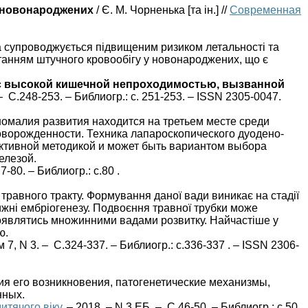
у новонароджених
/ Є. М. Чорненька [та ін.] //
Современная
 супроводжується підвищеним ризиком летальності та
станням штучного кровообігу у новонароджених, що є
с высокой кишечной непроходимостью, вызванной
– С.248-253. – Библиогр.: с. 251-253. – ISSN 2305-0047.
номалия развития находится на третьем месте среди
оворожденности. Техника лапароскопического дуодено-
ктивной методикой и может быть вариантом выбора
елезой.
7-80. – Библиогр.: с.80 .
травного тракту. Формування даної вади виникає на стадії
тижні ембріогенезу. Подвоєння травної трубки може
 проявлятись множинними вадами розвитку. Найчастіше у
ю.
ом 7, N 3. – С.324-337. – Библиогр.: с.336-337 . – ISSN 2306-
я его возникновения, патогенетические механизмы,
нных.
дитячого віку
. – 2018. – N 3 ЕБ. – С.46-50. – Библиогр.: с.50