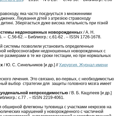
стравоходу, яка часто поєднується з множинними
джених. Лікування дітей з атрезією стравоходу
итині. Зберігається дуже висока летальність при пізній
 системы недоношенных новорожденны
х / А. Н.
5. – С.56-62. – Библиогр.: с.61-62 . – ISSN 1726-1678.
ой системы позволили установить определенные
ьной нейросоногафии недоношенных новорожденных с
 размерами в те же сроки гестации, но при нормальных
ых
/ Ю. С. Синельников [и др.] //
Хирургия. Журнал имени
кого лечения. Это связано, во-первых, с необходимостью
льный выбор стратегии для защиты головного мозга имеет
дуоденальной непроходимостью
/ В. Б. Кацупеев [и др.]
Библиогр.: с.77 . – ISSN 2219-4061.
я обширной флегмоны туловища с участками некрозов на
олических нарушений у новорожденного с частичной