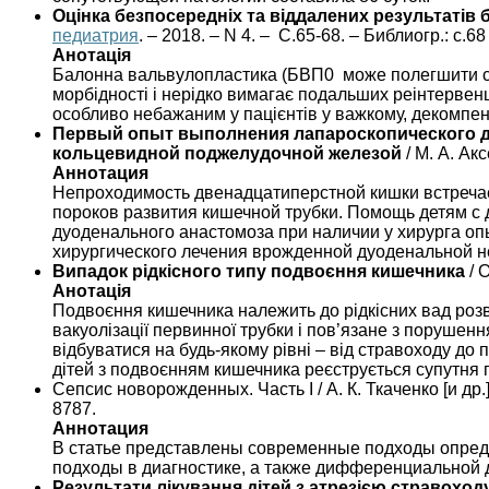
Оцінка безпосередніх та віддалених результаті
педиатрия
. – 2018. – N 4. – С.65-68. – Библиогр.: с.6
Анотація
Балонна вальвулопластика (БВП0 може полегшити сим
морбідності і нерідко вимагає подальших реінтервен
особливо небажаним у пацієнтів у важкому, декомпен
Первый опыт выполнения лапароскопического д
кольцевидной поджелудочной железой
/ М. А. Акс
Аннотация
Непроходимость двенадцатиперстной кишки встречает
пороков развития кишечной трубки. Помощь детям с
дуоденального анастомоза при наличии у хирурга о
хирургического лечения врожденной дуоденальной 
Випадок рідкісного типу подвоєння кишечника
/ О
Анотація
Подвоєння кишечника належить до рідкісних вад розви
вакуолізації первинної трубки і пов’язане з порушенн
відбуватися на будь-якому рівні – від стравоходу до
дітей з подвоєнням кишечника реєструється супутня
Сепсис новорожденных. Часть І / А. К. Ткаченко [и др.]
8787.
Аннотация
В статье представлены современные подходы опреде
подходы в диагностике, а также дифференциальной 
Результати лікування дітей з атрезією стравоход