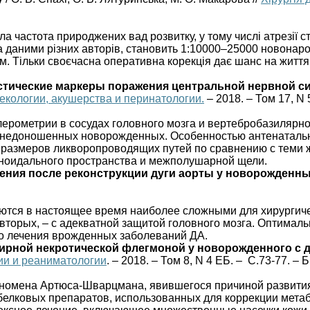
ла частота природжених вад розвитку, у тому числі атрезії 
а даними різних авторів, становить 1:10000–25000 новонаро
 Тільки своєчасна оперативна корекція дає шанс на життя д
остические маркеры поражения центральной нервной
екологии, акушерства и перинатологии.
– 2018. – Том 17, N 
ерометрии в сосудах головного мозга и вертебробазилярн
 недоношенных новорожденных. Особенностью антенатал
азмеров ликворопроводящих путей по сравнению с теми же
хноидального пространства и межполушарной щели.
ения после реконструкции дуги аорты у новорожденн
ются в настоящее время наиболее сложными для хирургичес
 вторых, – с адекватной защитой головного мозга. Оптима
о лечения врожденных заболеваний ДА.
рной некротической флегмоной у новорожденного с 
гии и реаниматологии
. – 2018. – Том 8, N 4 ЕБ. – С.73-77. – 
еномена Артюса-Шварцмана, явившегося причиной развити
елковых препаратов, использованных для коррекции метаб