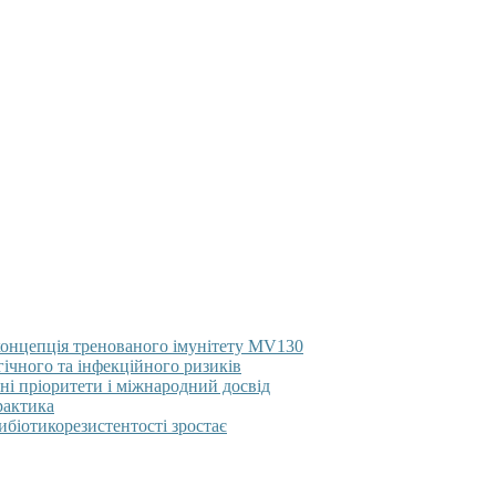
концепція тренованого імунітету MV130
гічного та інфекційного ризиків
ні пріоритети і міжнародний досвід
рактика
тибіотикорезистентості зростає