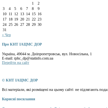
1
2
3
4
5
6
7
8
9
10
11
12
13
14
15
16
17
18
19
20
21
22
23
24
25
26
27
28
29
30
31
« Чер
Про КНТ ІАЦМС ДОР
Україна, 49044 м. Дніпропетровськ, вул. Новосільна, 1
E-mail: rphc_dp@statinfo.com.ua
Перейти на сайт
© КНТ ІАЦМС ДОР
Всі матеріали, які розміщені на цьому сайті не підлягають по
Корисні посилання