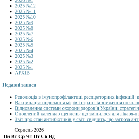
2026 №1
2025 №12
2025 №11
2025 №10
2025 №9
2025 №8
2025 №7
2025 №6
2025 №5
2025 №4
2025 №3
2025 №2
2025 №1
АРХІВ
Недавні записи
Революція в імунопрофілактиці респіраторних інфекцій: 
Вакцинація: подолання міфів і стратегія зниження онколо
Відновлення системи охорони здоров’я України: стратегіч
Оновлений календар щеплень: що змінилося для лікаря-п
Звіт про стан антибіотиків у світі свідчить, що загроза ан
Серпень 2026
Пн
Вт
Ср
Чт
Пт
Сб
Нд