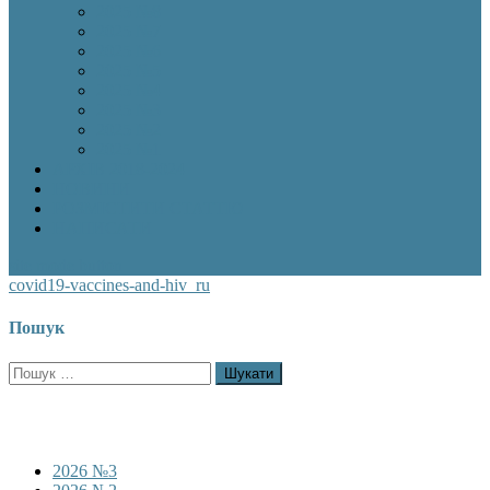
2025 №8
2025 №7
2025 №6
2025 №5
2025 №4
2025 №3
2025 №2
2025 №1
АРХІВ 2018-2024
НОВИНИ
РОЗМІСТИТИ СТАТТЮ
НАПИСАТИ
site mode button
covid19-vaccines-and-hiv_ru
Пошук
Пошук:
2026 №3