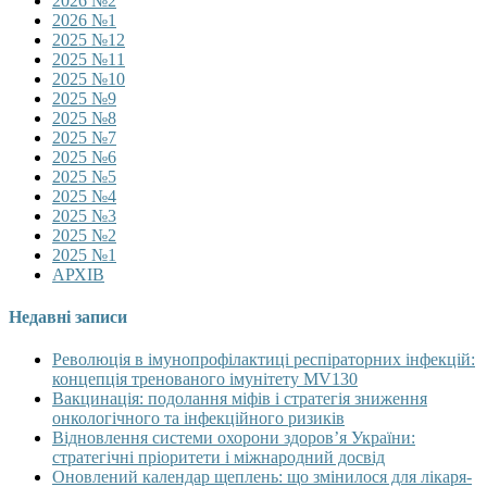
2026 №2
2026 №1
2025 №12
2025 №11
2025 №10
2025 №9
2025 №8
2025 №7
2025 №6
2025 №5
2025 №4
2025 №3
2025 №2
2025 №1
АРХІВ
Недавні записи
Революція в імунопрофілактиці респіраторних інфекцій:
концепція тренованого імунітету MV130
Вакцинація: подолання міфів і стратегія зниження
онкологічного та інфекційного ризиків
Відновлення системи охорони здоров’я України:
стратегічні пріоритети і міжнародний досвід
Оновлений календар щеплень: що змінилося для лікаря-