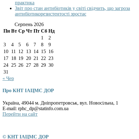
практика
Звіт про стан антибіотиків у світі свідчить, що загроза
антибіотикорезистентості зростає
Серпень 2026
Пн
Вт
Ср
Чт
Пт
Сб
Нд
1
2
3
4
5
6
7
8
9
10
11
12
13
14
15
16
17
18
19
20
21
22
23
24
25
26
27
28
29
30
31
« Чер
Про КНТ ІАЦМС ДОР
Україна, 49044 м. Дніпропетровськ, вул. Новосільна, 1
E-mail: rphc_dp@statinfo.com.ua
Перейти на сайт
© КНТ ІАЦМС ДОР