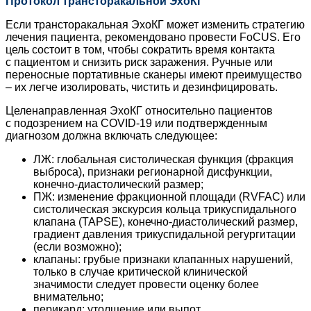
Протокол трансторакальной ЭхоКГ
Если трансторакальная ЭхоКГ может изменить стратегию
лечения пациента, рекомендовано провести FoCUS. Его
цель состоит в том, чтобы сократить время контакта
с пациентом и снизить риск заражения. Ручные или
переносные портативные сканеры имеют преимущество
– их легче изолировать, чистить и дезинфицировать.
Целенаправленная ЭхоКГ относительно пациентов
с подозрением на COVID‑19 или подтвержденным
диагнозом должна включать следующее:
ЛЖ: глобальная систолическая функция (фракция
выброса), признаки регионарной дисфункции,
конечно-диастолический размер;
ПЖ: изменение фракционной площади (RVFAC) или
систолическая экскурсия кольца трикуспидального
клапана (TAPSE), конечно-диастолический размер,
градиент давления трикуспидальной регургитации
(если возможно);
клапаны: грубые признаки клапанных нарушений,
только в случае критической клинической
значимости следует провести оценку более
внимательно;
перикард: утолщение или выпот.