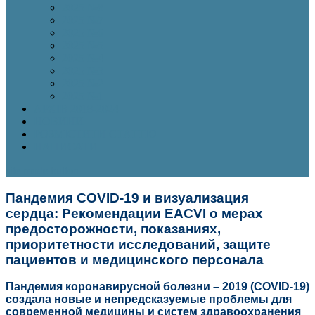
2025 №8
2025 №7
2025 №6
2025 №5
2025 №4
2025 №3
2025 №2
2025 №1
АРХІВ 2018-2024
НОВИНИ
РОЗМІСТИТИ СТАТТЮ
НАПИСАТИ
site mode button
Пандемия COVID-19 и визуализация
сердца:
Рекомендации EACVI о мерах
предосторожности, показаниях,
приоритетности исследований, защите
пациентов и медицинского персонала
Пандемия коронавирусной болезни – 2019 (COVID-19)
создала новые и непредсказуемые проблемы для
современной медицины и систем здравоохранения