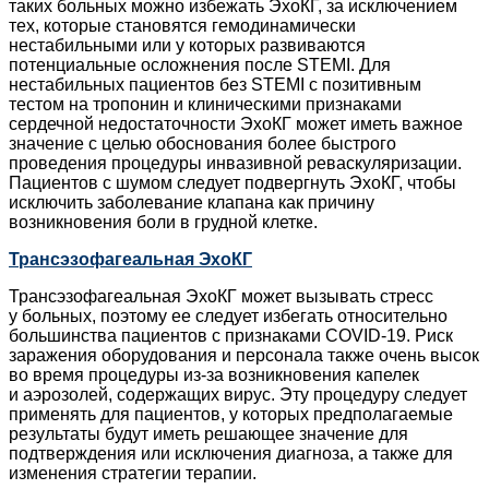
таких больных можно избежать ЭхоКГ, за исключением
тех, которые становятся гемодинамически
нестабильными или у которых развиваются
потенциальные осложнения после STEMI. Для
нестабильных пациентов без STEMI с позитивным
тестом на тропонин и клиническими признаками
сердечной недостаточности ЭхоКГ может иметь важное
значение с целью обоснования более быстрого
проведения процедуры инвазивной реваскуляризации.
Пациентов с шумом следует подвергнуть ЭхоКГ, чтобы
исключить заболевание клапана как причину
возникновения боли в грудной клетке.
Трансэзофагеальная ЭхоКГ
Трансэзофагеальная ЭхоКГ может вызывать стресс
у больных, поэтому ее следует избегать относительно
большинства пациентов с признаками COVID‑19. Риск
заражения оборудования и персонала также очень высок
во время процедуры из-за возникновения капелек
и аэрозолей, содержащих вирус. Эту процедуру следует
применять для пациентов, у которых предполагаемые
результаты будут иметь решающее значение для
подтверждения или исключения диагноза, а также для
изменения стратегии терапии.