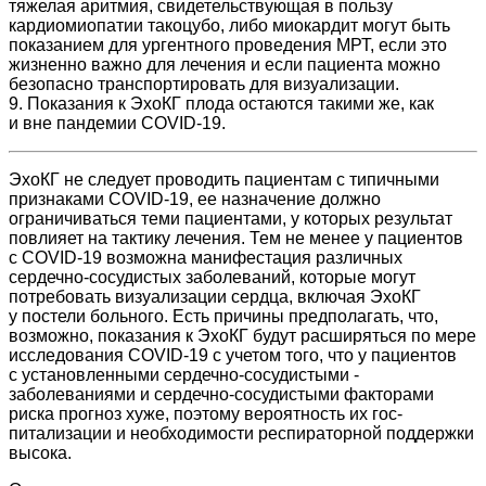
тяжелая аритмия, свидетельствующая в пользу
кардиомиопатии такоцубо, либо миокардит могут быть
показанием для ургентного проведения МРТ, если это
жизненно важно для лечения и если пациента можно
безопасно транспортировать для визуализации.
9. Показания к ЭхоКГ плода остаются такими же, как
и вне пандемии COVID‑19.
ЭхоКГ не следует проводить пациентам с типичными
признаками COVID‑19, ее назначение должно
ограничиваться теми пациентами, у которых результат
повлияет на тактику лечения. Тем не менее у пациентов
с COVID‑19 возможна манифестация различных
сердечно-сосудистых заболеваний, которые могут
потребовать визуализации сердца, включая ЭхоКГ
у постели больного. Есть причины предполагать, что,
возможно, показания к ЭхоКГ будут расширяться по мере
исследования COVID‑19 с учетом того, что у пациентов
с установленными сердечно-сосудистыми ­
заболеваниями и сердечно-сосудистыми факторами
риска прогноз хуже, поэтому вероятность их гос­
питализации и необходимости респираторной поддержки
высока.