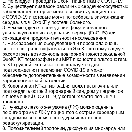
1. Не следует проводить ЭхоКГ пациентам с COVID‑19.
2. Существует диапазон различных сердечно-сосудистых
заболеваний, которые можно выявить у пациентов
с COVID‑19 и которые могут потребовать визуализации
сердца, в т. ч. ЭхоКГ у постели больного.
3. Рекомендуется проведение фокусированного
ультразвукового исследования серд­ца (FoCUS) для
сокращения продолжительности исследования.
4. Риск заражения оборудования и персонала очень
высок при трансэзофагеальной ЭхоКГ, поэтому следует
рассмотреть возможность повторной трансторакальной
ЭхоКГ, КТ-томографии или МРТ в качестве альтернативы.
5. КТ грудной клетки часто используется для
подтверждения пневмонии COVID‑19 и может
обеспечить дополнительные возможности в выявлении
кардиологической патологии.
6. Коронарная КТ-ангиография может исключить или
подтвердить острый коронарный синдром у пациентов
с пневмонией COVID‑19, у которых часто повышен
тропонин.
7. Функцию левого желудочка (ЛЖ) можно оценить
по ангиограмме ЛЖ у пациентов с острым коронарным
синдромом во время процедуры инвазивной
реваскуляризации.
8. Положительный тропонин, дисфункция миокарда или