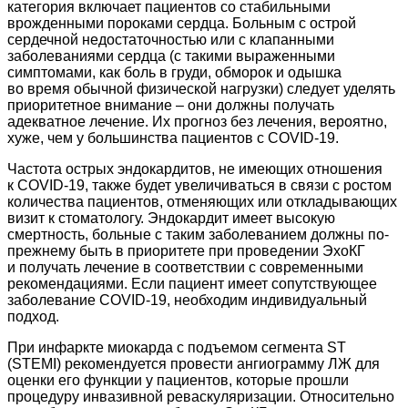
категория включает пациентов со стабильными
врожденными пороками сердца. Больным с острой
сердечной недостаточностью или с клапанными
заболеваниями сердца (с такими выраженными
симптомами, как боль в груди, обморок и одышка
во время обычной физической нагрузки) следует уделять
приоритетное внимание – они должны получать
адекватное лечение. Их прогноз без лечения, вероятно,
хуже, чем у большинства пациентов с COVID‑19.
Частота острых эндокардитов, не имеющих отношения
к COVID‑19, также будет увеличиваться в связи с ростом
количества пациентов, отменяющих или откладывающих
визит к стоматологу. Эндокардит имеет высокую
смертность, больные с таким заболеванием должны по-
прежнему быть в приоритете при проведении ЭхоКГ
и получать лечение в соответствии с современными
рекомендациями. Если пациент имеет сопутствующее
заболевание COVID‑19, необходим индивидуальный
подход.
При инфаркте миокарда с подъемом сегмента ST
(STEMI) рекомендуется провести ангиограмму ЛЖ для
оценки его функции у пациентов, которые прошли
процедуру инвазивной реваскуляризации. Относительно