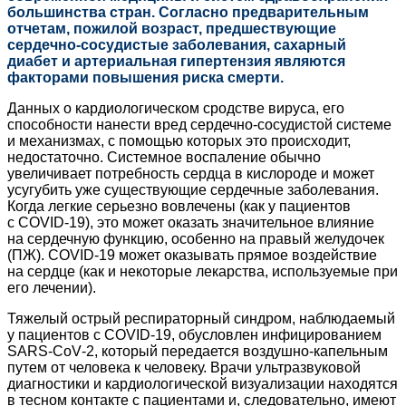
большинства стран. Согласно предварительным
отчетам, пожилой возраст, предшествующие
сердечно‑сосудистые заболевания, сахарный
диабет и артериальная гипертензия являются
факторами повышения риска смерти.
Данных о кардиологическом сродстве вируса, его
способности нанести вред сердечно-сосудистой системе
и механизмах, с помощью которых это происходит,
недостаточно. Системное воспаление обычно
увеличивает потребность сердца в кислороде и может
усугубить уже существующие сердечные заболевания.
Когда легкие серьезно вовлечены (как у пациентов
с COVID‑19), это может оказать значительное влияние
на сердечную функцию, особенно на правый желудочек
(ПЖ). COVID‑19 может оказывать прямое воздействие
на сердце (как и некоторые лекарства, используемые при
его лечении).
Тяжелый острый респираторный синд­ром, наблюдаемый
у пациентов с COVID‑19, обусловлен инфицированием
SARS-CoV‑2, который передается воздушно-капельным
путем от человека к человеку. Врачи ультра­звуковой
диагностики и кардиологической визуализации находятся
в тесном контакте с пациентами и, следовательно, имеют