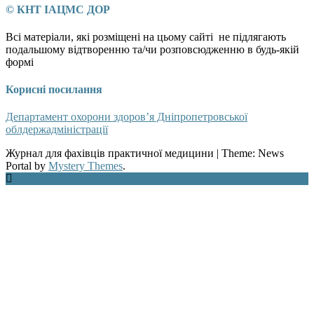
© КНТ ІАЦМС ДОР
Всі матеріали, які розміщені на цьому сайті не підлягають
подальшому відтворенню та/чи розповсюдженню в будь-якій
формі
Корисні посилання
Департамент охорони здоров’я Дніпропетровської
облдержадміністрації
Журнал для фахівців практичної медицини
|
Theme: News
Portal by
Mystery Themes
.