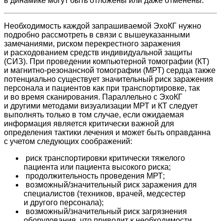
в динамике могут быть отложены или даже отменены.
Необходимость каждой запрашиваемой ЭхоКГ нужно
подробно рассмотреть в связи с вышеуказанными
замечаниями, риском перекрестного заражения
и расходованием средств индивидуальной защиты
(СИЗ). При проведении компьютерной томографии (КТ)
и магнитно-резонансной томографии (МРТ) сердца также
потенциально существует значительный риск заражения
персонала и пациентов как при транспортировке, так
и во время сканирования. Параллельно с ЭхоКГ
и другими методами визуализации МРТ и КТ следует
выполнять только в том случае, если ожидаемая
информация является критически важной для
определения тактики лечения и может быть оправданна
с учетом следующих соображений:
риск транспортировки критически тяжелого
пациента или пациента высокого риска;
продолжительность проведения МРТ;
возможный/значительный риск заражения для
специалистов (техников, врачей, медсестер
и другого персонала);
возможный/значительный риск загрязнения
оборудования, что приводит к необходимости