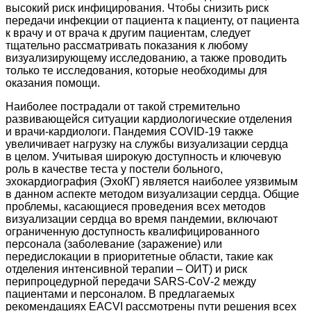
высокий риск инфицирования. Чтобы снизить риск
передачи инфекции от пациента к пациенту, от пациента
к врачу и от врача к другим пациентам, следует
тщательно рассматривать показания к любому
визуализирующему исследованию, а также проводить
только те исследования, которые необходимы для
оказания помощи.
Наиболее пострадали от такой стремительно
развивающейся ситуации кардиологические отделения
и врачи-кардиологи. Пандемия COVID‑19 также
увеличивает нагрузку на службы визуализации сердца
в целом. Учитывая широкую доступность и ключевую
роль в качестве теста у постели больного,
эхокардиография (ЭхоКГ) является наиболее уязвимым
в данном аспекте методом визуализации сердца. Общие
проб­лемы, касающиеся проведения всех методов
визуализации сердца во время пандемии, включают
ограниченную доступность квалифицированного
персонала (заболевание (заражение) или
передислокации в приоритетные области, такие как
отделения интенсивной терапии – ОИТ) и риск
перипроцедурной передачи SARS-CoV‑2 между
пациентами и персоналом. В предлагаемых
рекомендациях EACVI рассмотрены пути решения всех