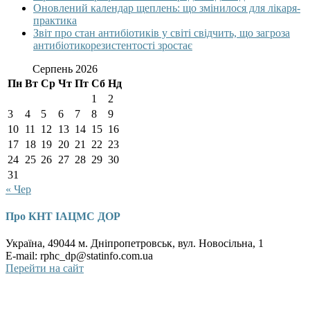
Оновлений календар щеплень: що змінилося для лікаря-
практика
Звіт про стан антибіотиків у світі свідчить, що загроза
антибіотикорезистентості зростає
Серпень 2026
Пн
Вт
Ср
Чт
Пт
Сб
Нд
1
2
3
4
5
6
7
8
9
10
11
12
13
14
15
16
17
18
19
20
21
22
23
24
25
26
27
28
29
30
31
« Чер
Про КНТ ІАЦМС ДОР
Україна, 49044 м. Дніпропетровськ, вул. Новосільна, 1
E-mail: rphc_dp@statinfo.com.ua
Перейти на сайт