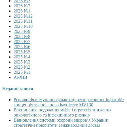
2026 №3
2026 №2
2026 №1
2025 №12
2025 №11
2025 №10
2025 №9
2025 №8
2025 №7
2025 №6
2025 №5
2025 №4
2025 №3
2025 №2
2025 №1
АРХІВ
Недавні записи
Революція в імунопрофілактиці респіраторних інфекцій:
концепція тренованого імунітету MV130
Вакцинація: подолання міфів і стратегія зниження
онкологічного та інфекційного ризиків
Відновлення системи охорони здоров’я України:
стратегічні пріоритети і міжнародний досвід