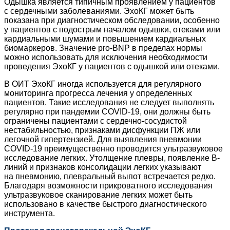
Одышка является типичным проявлением у пациентов
с сердечными заболеваниями. ЭхоКГ может быть
показана при диагностическом обследовании, особенно
у пациентов с подострым началом одышки, отеками или
кардиальными шумами и повышением кардиальных
биомаркеров. Значение ­pro-BNP в пределах нормы
можно использовать для исключения необходимости
проведения ЭхоКГ у пациентов с одышкой или отеками.
В ОИТ ЭхоКГ иногда используется для регулярного
мониторинга прогресса лечения у определенных
пациентов. Такие исследования не следует выполнять
регулярно при пандемии COVID‑19, они должны быть
ограничены пациентами с сердечно-­сосудистой
нестабильностью, признаками дисфункции ПЖ или
легочной гипертензией. Для выявления пневмонии
COVID‑19 преимущественно проводится ультразвуковое
исследование легких. Утолщение плевры, появление ­В-
линий и признаков консолидации легких указывают
на пневмонию, плевральный выпот встречается редко.
Благодаря возможности прикроватного исследования
ультра­звуковое сканирование легких может быть
использовано в качестве быстрого диагностического
инструмента.