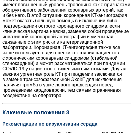
имеют повышенный уровень тропонина как с признаками
обструктивного заболевания коронарных артерий, так
и без него. В этой ситуации коронарная КТ-ангиография
может оказать большую помощь в исключении либо
подтверждении острого коронарного синдрома, если
клиническая картина неясна, заменяя собой проведение
инвазивной коронарной ангиографии и уменьшая
связанные с этим риски в катетеризационной
лаборатории. Коронарная КТ-ангиография также все
чаще используется для оценки состояния пациентов
с хроническим коронарным синдромом (стабильной
стенокардией) и может рассматриваться при пандемии
COVID‑19 у пациентов с тяжелыми симптомами. Другая
важная ургентная роль КТ при пандемии заключается
в замене трансэзофагеальной ЭхоКГ для исключения
наличия тромба в ушке левого предсердия перед
проведением кардио­версии, тем самым ограничивая
воздействие на оператора.
Ключевые положения 3
Рекомендации по визуализации сердца