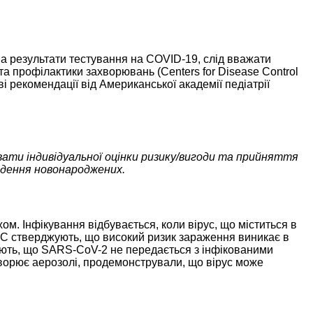
и на результати тестування на COVID-19, слід вважати
а профілактики захворювань (Centers for Disease Control
і рекомендації від Американської академії педіатрії
ати індивідуальної оцінки ризику/вигоди та прийняття
едення новонароджених.
. Інфікування відбувається, коли вірус, що міститься в
CDC стверджують, що високий ризик зараження виникає в
жають, що SARS-CoV-2 не передається з інфікованими
ворює аерозолі, продемонстрували, що вірус може