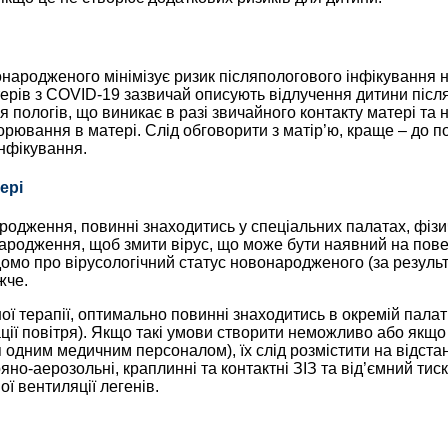
народженого мінімізує ризик післяпологового інфікування н
терів з COVID-19 зазвичай описують відлучення дитини післ
сля пологів, що виникає в разі звичайного контакту матері т
орювання в матері. Слід обговорити з матір’ю, краще – до п
нфікування.
ері
одження, повинні знаходитись у спеціальних палатах, фізичн
народження, щоб змити вірус, що може бути наявний на пов
відомо про вірусологічний статус новонародженого (за резул
жче.
 терапії, оптимально повинні знаходитись в окремій палаті
ї повітря). Якщо такі умови створити неможливо або якщо 
дним медичним персоналом), їх слід розмістити на відстані
но-аерозольні, краплинні та контактні ЗІЗ та від’ємний тис
ї вентиляції легенів.