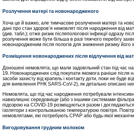
Розлучення матері та новонародженого
Хоча це й важко, але тимчасове розлучення матері та ново
дані про стан здоров’я немовлят після народження від ма
(див. табл.); отже ризик післяпологової інфекції одразу пі
розлучення може бути більша в разі тяжчого перебігу захв
новонародженим після пологів для зниження ризику його і
Розміщення новонароджених після відлучення від мат
Доношені немовлята, що мали задовільний стан під час нар
19. Новонароджених слід покупати якомога раніше після 
засоби захисту від крапель і контакту доти, поки не буде 
для виявлення РНК SARS-CoV-2), як детально описано ни
Немовлята, що під час народження потребували інтенсивної
навколишнє середовище (або з іншими системами фільтраці
підозрою на СOVID-19 розміщуються разом і доглядаються о
ізолятори з контрольованою температурою повітря. Повітря
немовлятами, які потребують CPAP або будь-якої механічно
Вигодовування грудним молоком