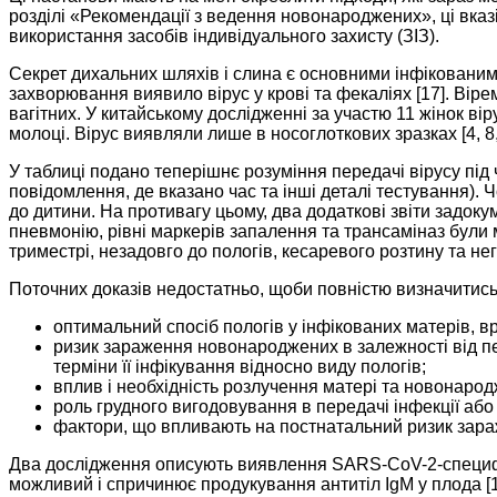
розділі «Рекомендації з ведення новонароджених», ці вказ
використання засобів індивідуального захисту (ЗІЗ).
Секрет дихальних шляхів і слина є основними інфіковани
захворювання виявило вірус у крові та фекаліях [17]. Віре
вагітних. У китайському дослідженні за участю 11 жінок вір
молоці. Вірус виявляли лише в носоглоткових зразках [4, 8
У таблиці подано теперішнє розуміння передачі вірусу під
повідомлення, де вказано час та інші деталі тестування).
до дитини. На противагу цьому, два додаткові звіти задок
пневмонію, рівні маркерів запалення та трансаміназ були 
триместрі, незадовго до пологів, кесаревого розтину та не
Поточних доказів недостатньо, щоби повністю визначитис
оптимальний спосіб пологів у інфікованих матерів, в
ризик зараження новонароджених в залежності від п
терміни її інфікування відносно виду пологів;
вплив і необхідність розлучення матері та новонарод
роль грудного вигодовування в передачі інфекції або
фактори, що впливають на постнатальний ризик зараж
Два дослідження описують виявлення SARS-CoV-2-специфіч
можливий і спричинює продукування антитіл IgM у плода [