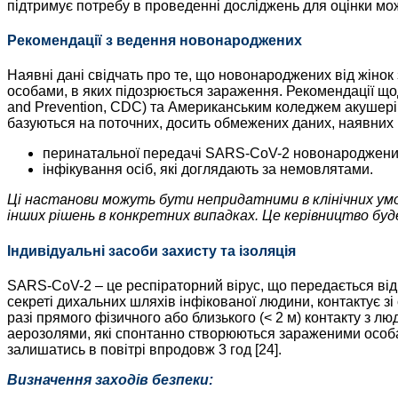
підтримує потребу в проведенні досліджень для оцінки мож
Рекомендації з ведення новонароджених
Наявні дані свідчать про те, що новонароджених від жінок 
особами, в яких підозрюється зараження. Рекомендації що
and Prevention, CDC) та Американським коледжем акушерів і
базуються на поточних, досить обмежених даних, наявних н
перинатальної передачі SARS-CoV-2 новонароджени
інфікування осіб, які доглядають за немовлятами.
Ці настанови можуть бути непридатними в клінічних умо
інших рішень в конкретних випадках. Це керівництво буд
Індивідуальні засоби захисту та ізоляція
SARS-CoV-2 – це респіраторний вірус, що передається від
секреті дихальних шляхів інфікованої людини, контактує 
разі прямого фізичного або близького (< 2 м) контакту з
аерозолями, які спонтанно створюються зараженими особ
залишатись в повітрі впродовж 3 год [24].
Визначення заходів безпеки: