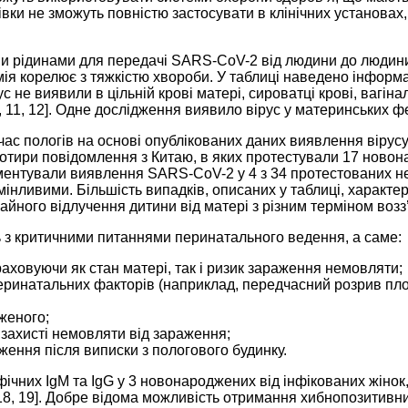
івки не зможуть повністю застосувати в клінічних установа
ми рідинами для передачі SARS-CoV-2 від людини до людини
мія корелює з тяжкістю хвороби. У таблиці наведено інформа
ус не виявили в цільній крові матері, сироватці крові, вагі
, 11, 12]. Одне дослідження виявило вірус у материнських фе
 час пологів на основі опублікованих даних виявлення віру
 Чотири повідомлення з Китаю, в яких протестували 17 новон
ументували виявлення SARS-CoV-2 у 4 з 34 протестованих не
мінливими. Більшість випадків, описаних у таблиці, характе
гайного відлучення дитини від матері з різним терміном возз
ь з критичними питаннями перинатального ведення, а саме:
раховуючи як стан матері, так і ризик зараження немовляти;
еринатальних факторів (наприклад, передчасний розрив пло
женого;
 захисті немовляти від зараження;
ення після виписки з пологового будинку.
них IgM та IgG у 3 новонароджених від інфікованих жінок,
18, 19]. Добре відома можливість отримання хибнопозитивни