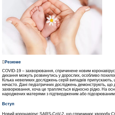
Резюме
COVID-19 – захворювання, спричинене новим коронавірусо
дихання можуть розвинутись у дорослих, особливо похилого
Кілька невеликих досліджень серій випадків припускають,
нечасто. Дані педіатричних досліджень демонструють, що д
захворювання, хоча це трапляється відносно рідко. На ос
народжених матерями з підтвердженим або підозрюваним
Вступ
Новий коронавірус SARS-CoV-2, що спричинює хворобу COVI