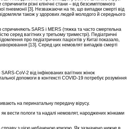
спричинити різні клінічні стани – від безсимптомного
ої пневмонії [3]. Незважаючи на те, що випадки смерті від
повідомляли також у здорових людей молодого й середнього
 що спричиняють SARS і MERS (тяжка та часто смертельна
стю серед вагітних у третьому триместрі). Педіатричні
домлення про педіатричних пацієнтів у Китаї показало,
 захворювання [13]. Серед цих немовлят випадків смерті
 SARS-CoV-2 від інфікованих вагітних жінок
альної допомоги в контексті COVID-19 потребує розуміння
ливають на перинатальну передачу вірусу.
 як вести пологи та надалі немовлят, народжених жінками
ь справу з цією небаченою кризою. Як зазначено нижче в