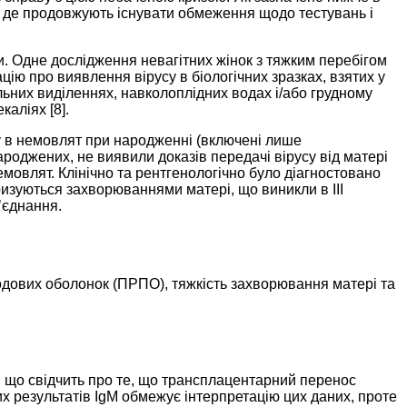
х, де продовжують існувати обмеження щодо тестувань і
. Одне дослідження невагітних жінок з тяжким перебігом
цію про виявлення вірусу в біологічних зразках, взятих у
нальних виділеннях, навколоплідних водах і/або грудному
каліях [8].
су в немовлят при народженні (включені лише
ароджених, не виявили доказів передачі вірусу від матері
мовлят. Клінічно та рентгенологічно було діагностовано
ризуються захворюваннями матері, що виникли в ІІІ
’єднання.
дових оболонок (ПРПО), тяжкість захворювання матері та
 що свідчить про те, що трансплацентарний перенос
х результатів IgM обмежує інтерпретацію цих даних, проте