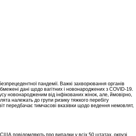
безпрецедентної пандемії. Важкі захворювання органів
 обмежені дані щодо вагітних і новонароджених з COVID-19.
су новонародженим від інфікованих жінок, але, ймовірно,
лята належать до групи ризику тяжкого перебігу
віт передбачає тимчасові вказівки щодо ведення немовлят,
 США повідомляють про випадки у всіх 50 штатах, окрузі