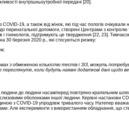
ливості внутрішньоутробної передачі [20].
з COVID-19, а також від жінок, які під час пологів очікувал
до перинатальної допомоги, створені Центрами з контролю т
 гінекологів, підтримують це твердження [22, 23]. Тимчасов
а 30 березня 2020 р., які стосуються ризику:
м;
вах з обмеженою кількістю тестів і ЗІЗ, можуть потребув
е переглянуте, коли будуть наявні додаткові дані щодо в
 людини до людини насамперед повітряно-крапельним шляхом
зі слизовими оболонками іншої людини. Керівні настанови 
 людиною з COVID-19 упродовж тривалого часу. Натепер вва
ами. Але експерименти з використанням обладнання, що ст