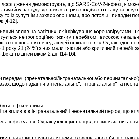
ні дослідження демонструють, що SARS-CoV-2-інфекція може 
звичайну застуду, до важкого грипоподібного стану та вірусн
іку та із супутніми захворюваннями, про летальні випадки 
 [4-12].
тивний вплив на вагітних, як інфікування коронавірусами,
зується непропорційно тяжким перебігом і високою летальні
 захворювання серед людей похилого віку. Однак одне пові
о 1 року, 21 (24%) з них мали тяжкий або критичний перебіг
кції в дітей віком 2 дні [14-16].
 передачі (пренатальної/інтранатальної або перинатальної)
ах, щодо надання антенатальної, інтранатальної та неонат
 бути інфікованими;
і та впливів в інтранатальний і неонатальний період, що вп
на інформація. Однак у клініцистів щодня виникає питання,
 можуть використовувати системи охорони здоров’я, що мают