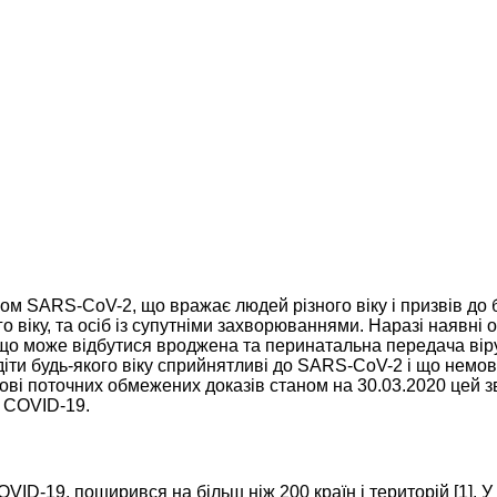
м SARS-CoV-2, що вражає людей різного віку і призвів до 
 віку, та осіб із супутніми захворюваннями. Наразі наявні
 що може відбутися вроджена та перинатальна передача віру
іти будь-якого віку сприйнятливі до SARS-CoV-2 і що немов
нові поточних обмежених доказів станом на 30.03.2020 цей з
 COVID-19.
D-19, поширився на більш ніж 200 країн і територій [1]. У