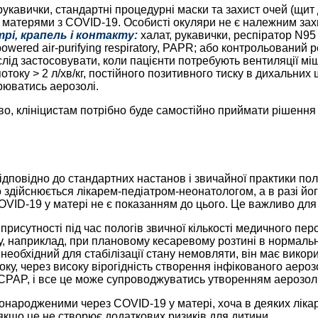
рукавички, стандартні процедурні маски та захист очей (щит
 матерями з COVID-19. Особисті окуляри не є належним зах
трі, крапель і контакту:
халат, рукавички, респіратор N95
ered air-purifying respiratory, PAPR; або контрольований рес
слід застосовувати, коли пацієнти потребують вентиляції міш
отоку > 2 л/хв/кг, постійного позитивного тиску в дихальних
орюватись аерозолі.
иво, клініцистам потрібно буде самостійно приймати рішення
відповідно до стандартних настанов і звичайної практики по
здійснюється лікарем-педіатром-неонатологом, а в разі йог
OVID-19 у матері не є показанням до цього. Це важливо для 
ь присутності під час пологів звичної кількості медичного пе
у, наприклад, при плановому кесаревому розтині в нормальн
 необхідний для стабілізації стану немовляти, він має викор
оку, через високу вірогідність створення інфікованого аероз
а CPAP, і все це може супроводжуватись утворенням аерозол
вонародженими через COVID-19 у матері, хоча в деяких ліка
якщо це не створює додаткових ризиків для дитини.