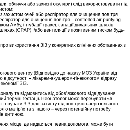
 для обличчя або захисні окуляри) слід використовувати під
истом;
 з захистом очей або респіратор для очищення повітря
піратор для очищення повітря – controlled air-purifying
ком Амбу, інтубації трахеї, санації дихальних шляхів,
 шляхах (CPAP) і/або вентиляції з позитивним тиском будь-
 про використання ЗІЗ у конкретних клінічних обставинах з
логового центру (Відповідно до наказу МОЗ України від
о відсутності – лікарем-акушером-гінекологом відразу
економії ЗІЗ.
рсоналу та відмовитись від обов’язкового відвідування
ий термін гестації. Неонатолог може перебувати «в
истовувати ЗІЗ для захисту від повітряно-аерозольного,
олю матір’ю та з іншого – через потенційну потребу
ів дитиною.
рнях місце, де надається певна допомога, може бути