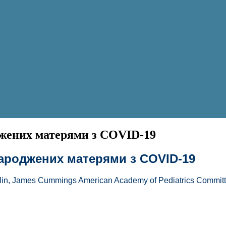
джених матерями з COVID-19
народжених матерями з COVID-19
lin, James Cummings American Academy of Pediatrics Committe