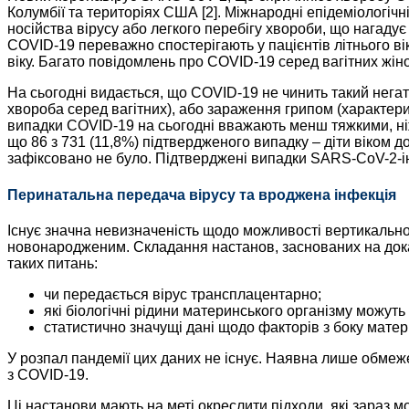
Колумбії та територіях США [2]. Міжнародні епідеміологіч
носійства вірусу або легкого перебігу хвороби, що нагадує 
COVID-19 переважно спостерігають у пацієнтів літнього в
віку. Багато повідомлень про COVID-19 серед вагітних жінок
На сьогодні видається, що COVID-19 не чинить такий нега
хвороба серед вагітних), або зараження грипом (характери
випадки COVID-19 на сьогодні вважають менш тяжкими, ніж
що 86 з 731 (11,8%) підтвердженого випадку – діти віком д
зафіксовано не було. Підтверджені випадки SARS-CoV-2-інфе
Перинатальна передача вірусу та вроджена інфекція
Існує значна невизначеність щодо можливості вертикальної
новонародженим. Складання настанов, заснованих на доказ
таких питань:
чи передається вірус трансплацентарно;
які біологічні рідини материнського організму можуть
статистично значущі дані щодо факторів з боку матер
У розпал пандемії цих даних не існує. Наявна лише обмеже
з COVID-19.
Ці настанови мають на меті окреслити підходи, які зараз