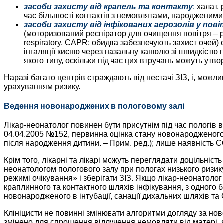
засоби захисту від крапель та контакту
:
халат, 
час більшості контактів з немовлятами, народженими
засоби захисту від інфікованих аерозолів у пові
(моторизований респіратор для очищення повітря – pow
respiratory, CAPR; обидва забезпечують захист очей) 
інгаляції кисню через назальну канюлю зі швидкістю п
якого типу, оскільки під час цих втручань можуть утв
Наразі багато центрів страждають від нестачі ЗІЗ, і, можл
урахуванням ризику.
Ведення новонароджених в пологовому залі
Лікар-неонатолог повинен бути присутнім під час пологів 
04.04.2005 №152, первинна оцінка стану новонародженого 
після народження дитини. – Прим. ред.); лише наявність C
Крім того, лікарні та лікарі можуть переглядати доцільніст
неонатологом пологового залу при пологах низького ризик
режимі очікування» і зберігати ЗІЗ. Якщо лікар-неонатолог
краплинного та контактного шляхів інфікування, з одного б
новонародженого в інтубації, санації дихальних шляхів т
Клініцисти не повинні змінювати алгоритми догляду за но
змінено для спрощення відлучення немовляти від матері, 