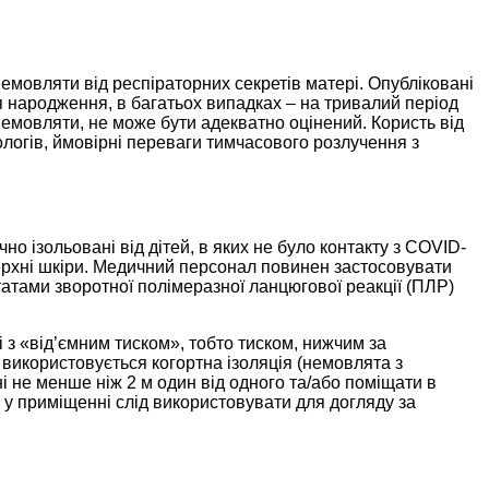
емовляти від респіраторних секретів матері. Опубліковані
я народження, в багатьох випадках – на тривалий період
а немовляти, не може бути адекватно оцінений. Користь від
ологів, ймовірні переваги тимчасового розлучення з
о ізольовані від дітей, в яких не було контакту з COVID-
ерхні шкіри. Медичний персонал повинен застосовувати
ьтатами зворотної полімеразної ланцюгової реакції (ПЛР)
 з «від’ємним тиском», тобто тиском, нижчим за
використовується когортна ізоляція (немовлята з
 не менше ніж 2 м один від одного та/або поміщати в
к у приміщенні слід використовувати для догляду за