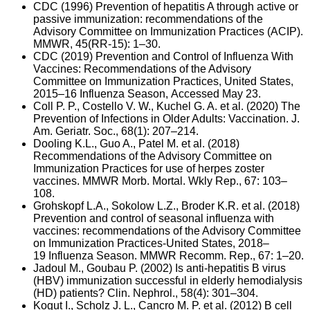
CDC (1996) Prevention of hepatitis A through active or
passive immunization: recommendations of the
Advisory Committee on Immunization Practices (ACIP).
MMWR, 45(RR-15): 1–30.
CDC (2019) Prevention and Control of Influenza With
Vaccines: Recommendations of the Advisory
Committee on Immunization Practices, United States,
2015–16 Influenza Season, Accessed May 23.
Coll P. P., Costello V. W., Kuchel G. A. et al. (2020) The
Prevention of Infections in Older Adults: Vaccination. J.
Am. Geriatr. Soc., 68(1): 207–214.
Dooling K.L., Guo A., Patel M. et al. (2018)
Recommendations of the Advisory Committee on
Immunization Practices for use of herpes zoster
vaccines. MMWR Morb. Mortal. Wkly Rep., 67: 103–
108.
Grohskopf L.A., Sokolow L.Z., Broder K.R. et al. (2018)
Prevention and control of seasonal influenza with
vaccines: recommendations of the Advisory Committee
on Immunization Practices-United States, 2018–
19 Influenza Season. MMWR Recomm. Rep., 67: 1–20.
Jadoul M., Goubau P. (2002) Is anti-hepatitis B virus
(HBV) immunization successful in elderly hemodialysis
(HD) patients? Clin. Nephrol., 58(4): 301–304.
Kogut I., Scholz J. L., Cancro M. P. et al. (2012) B cell