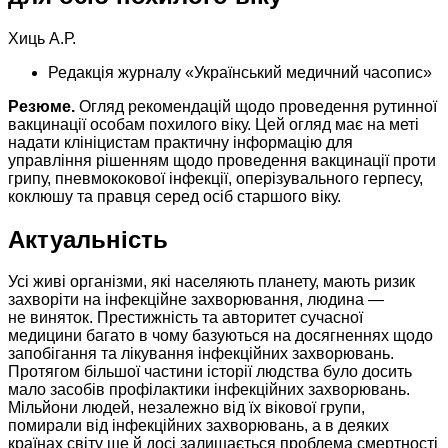
Хиць А.Р.
Редакція журналу «Український медичний часопис»
Резюме.
Огляд рекомендацій щодо проведення рутинної
вакцинації особам похилого віку. Цей огляд має на меті
надати клініцистам практичну інформацію для
управління рішенням щодо проведення вакцинації проти
грипу, пневмококової інфекції, оперізувального герпесу,
коклюшу та правця серед осіб старшого віку.
Актуальність
Усі живі організми, які населяють планету, мають ризик
захворіти на інфекційне захворювання, людина —
не виняток. Престижність та авторитет сучасної
медицини багато в чому базуються на досягненнях щодо
запобігання та лікування інфекційних захворювань.
Протягом більшої частини історії людства було досить
мало засобів профілактики інфекційних захворювань.
Мільйони людей, незалежно від їх вікової групи,
помирали від інфекційних захворювань, а в деяких
країнах світу ще й досі залишається проблема смертності