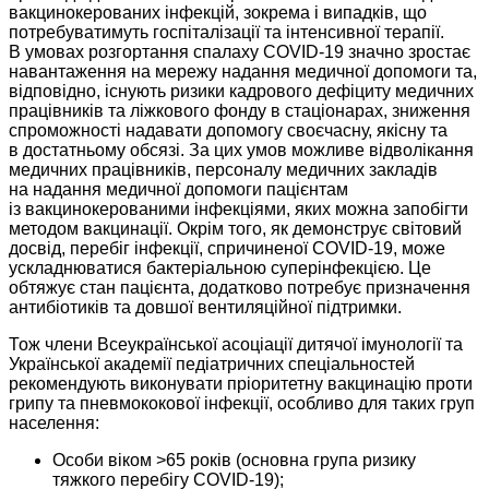
вакцинокерованих інфекцій, зокрема і випадків, що
потребуватимуть госпіталізації та інтенсивної терапії.
В умовах розгортання спалаху COVID-19 значно зростає
навантаження на мережу надання медичної допомоги та,
відповідно, існують ризики кадрового дефіциту медичних
працівників та ліжкового фонду в стаціонарах, зниження
спроможності надавати допомогу своєчасну, якісну та
в достатньому обсязі. За цих умов можливе відволікання
медичних працівників, персоналу медичних закладів
на надання медичної допомоги пацієнтам
із вакцинокерованими інфекціями, яких можна запобігти
методом вакцинації. Окрім того, як демонструє світовий
досвід, перебіг інфекції, спричиненої COVID-19, може
ускладнюватися бактеріальною суперінфекцією. Це
обтяжує стан пацієнта, додатково потребує призначення
антибіотиків та довшої вентиляційної підтримки.
Тож члени Всеукраїнської асоціації дитячої імунології та
Української академії педіатричних спеціальностей
рекомендують виконувати пріоритетну вакцинацію проти
грипу та пневмококової інфекції, особливо для таких груп
населення:
Особи віком >65 років (основна група ризику
тяжкого перебігу COVID-19);