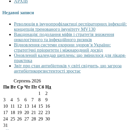
АРХІВ
Недавні записи
Революція в імунопрофілактиці респіраторних інфекцій:
концепція тренованого імунітету MV130
Вакцинація: подолання міфів і стратегія зниження
онкологічного та інфекційного ризиків
Відновлення системи охорони здоров’я України:
стратегічні пріоритети і міжнародний досвід
Оновлений календар щеплень: що змінилося для лікаря-
практика
Звіт про стан антибіотиків у світі свідчить, що загроза
антибіотикорезистентості зростає
Серпень 2026
Пн
Вт
Ср
Чт
Пт
Сб
Нд
1
2
3
4
5
6
7
8
9
10
11
12
13
14
15
16
17
18
19
20
21
22
23
24
25
26
27
28
29
30
31