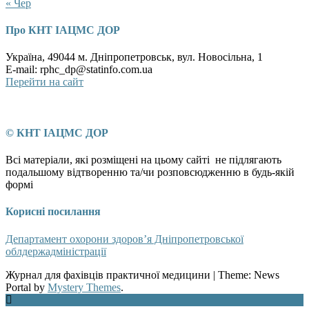
« Чер
Про КНТ ІАЦМС ДОР
Україна, 49044 м. Дніпропетровськ, вул. Новосільна, 1
E-mail: rphc_dp@statinfo.com.ua
Перейти на сайт
© КНТ ІАЦМС ДОР
Всі матеріали, які розміщені на цьому сайті не підлягають
подальшому відтворенню та/чи розповсюдженню в будь-якій
формі
Корисні посилання
Департамент охорони здоров’я Дніпропетровської
облдержадміністрації
Журнал для фахівців практичної медицини
|
Theme: News
Portal by
Mystery Themes
.