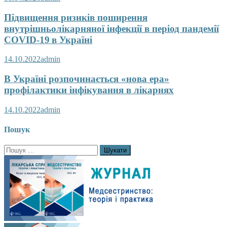
Підвищення ризиків поширення
внутрішньолікарняної інфекції в період пандемії
COVID-19 в Україні
14.10.2022
admin
В Україні розпочинається «нова ера»
профілактики інфікування в лікарнях
14.10.2022
admin
Пошук
Пошук: