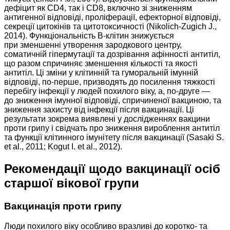
дефіцит як CD4, так і CD8, включно зі зниженням
антигенної відповіді, проліферації, ефекторної відповіді,
секреції цитокінів та цитотоксичності (Nikolich-Zugich J.,
2014). Функціональність В-клітин знижується
при зменшенні утворення зародкового центру,
соматичній гіпермутації та дозрівання афінності антитіл,
що разом спричиняє зменшення кількості та якості
антитіл. Ці зміни у клітинній та гуморальній імунній
відповіді, по-перше, призводять до посилення тяжкості
перебігу інфекції у людей похилого віку, а, по-друге —
до зниження імунної відповіді, спричиненої вакциною, та
зниження захисту від інфекції після вакцинації. Ці
результати зокрема виявлені у дослідженнях вакцини
проти грипу і свідчать про зниження вироблення антитіл
та функції клітинного імунітету після вакцинації (Sasaki S.
et al., 2011; Kogut I. et al., 2012).
Рекомендації щодо вакцинації осіб
старшої вікової групи
Вакцинація проти грипу
Люди похилого віку особливо вразливі до коротко- та