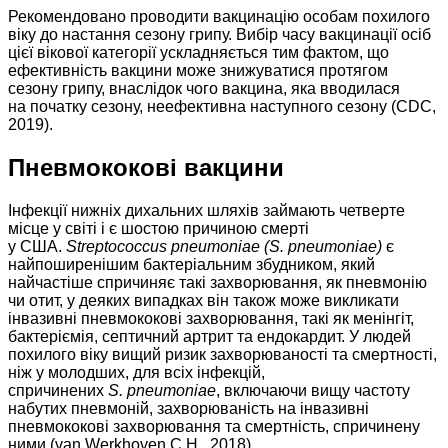
Рекомендовано проводити вакцинацію особам похилого
віку до настання сезону грипу. Вибір часу вакцинації осіб
цієї вікової категорії ускладняється тим фактом, що
ефективність вакцини може знижуватися протягом
сезону грипу, внаслідок чого вакцина, яка вводилася
на початку сезону, неефективна наступного сезону (CDC,
2019).
Пневмококові вакцини
Інфекції нижніх дихальних шляхів займають четверте
місце у світі і є шостою причиною смерті
у США.
Streptococcus
pneumoniae (S. pneumoniae)
є
найпоширенішим бактеріальним збудником, який
найчастіше спричиняє такі захворювання, як пневмонію
чи отит, у деяких випадках він також може викликати
інвазивні пневмококові захворювання, такі як менінгіт,
бактеріємія, септичний артрит та ендокардит. У людей
похилого віку вищий ризик захворюваності та смертності,
ніж у молодших, для всіх інфекцій,
спричинених
S. pneumoniae
, включаючи вищу частоту
набутих пневмоній, захворюваність на інвазивні
пневмококові захворювання та смертність, спричинену
ними (van Werkhoven C.H., 2018).