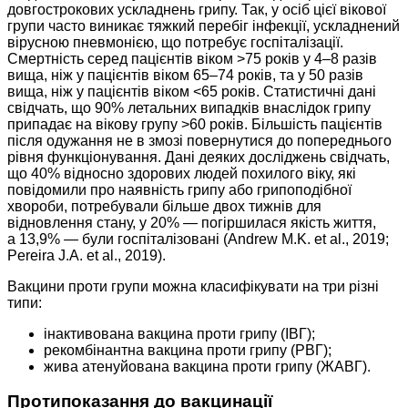
довгострокових ускладнень грипу. Так, у осіб цієї вікової
групи часто виникає тяжкий перебіг інфекції, ускладнений
вірусною пневмонією, що потребує госпіталізації.
Смертність серед пацієнтів віком >75 років у 4–8 разів
вища, ніж у пацієнтів віком 65–74 років, та у 50 разів
вища, ніж у пацієнтів віком <65 років. Статистичні дані
свідчать, що 90% летальних випадків внаслідок грипу
припадає на вікову групу >60 років. Більшість пацієнтів
після одужання не в змозі повернутися до попереднього
рівня функціонування. Дані деяких досліджень свідчать,
що 40% відносно здорових людей похилого віку, які
повідомили про наявність грипу або грипоподібної
хвороби, потребували більше двох тижнів для
відновлення стану, у 20% — погіршилася якість життя,
а 13,9% — були госпіталізовані (Andrew M.K. et al., 2019;
Pereira J.A. et al., 2019).
Вакцини проти групи можна класифікувати на три різні
типи:
інактивована вакцина проти грипу (ІВГ);
рекомбінантна вакцина проти грипу (РВГ);
жива атенуйована вакцина проти грипу (ЖАВГ).
Протипоказання до вакцинації