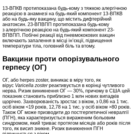
13-ВПКВ протипоказана будь-кому з тяжкою алергічною
реакцією в анамнезі на будь-який компонент 13-ВПКВ
або на будь-яку вакцину, що містить дифтерійний
анатоксин. 23-ВПВПП протипоказана будь-кому
з алергічною реакцією на будь-який компонент 23-
ВПВПП. Побічні реакції від пневмококових вакцин
включають запалення в місці ін’єкції, підвищення
температури тіла, головний біль та втому.
Вакцини проти опорізувального
герпесу (ОГ)
ОГ, або herpes zoster, виникає в міру того, як
вірус
Varicella zoster
реактивується в корінці чутливого
нерва. Ризик виникнення ОГ — 30%, причому в США цей
показник становить приблизно 1 млн нових випадків
щорічно. Захворюваність зростає з віком, з 0,86 на 1 тис.
осіб віком <19 років, 12,78 на 1 тис. у осіб віком >80 років.
Також ОГ може призводити до постгерпетичної невралгії
(ПГН), яка характеризується вираженим больовим
синдромом, який триває протягом місяців або років після
того, як висип зникне. Ризик виникнення ПГН
підвищується з віком.