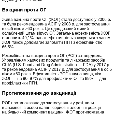
Вакцини проти ОГ
Жива вакцина проти ОГ (ЖОГ) стала доступною у 2006 р.
та була рекомендована ACIP у 2008 р. для застосування
в осіб віком >60 років. Це однодозовий живий
ослаблений штам вірусу ОГ. Загальна ефективність ЖОГ
становить 49,1%, однак ефективність знижується з часом.
ЖОГ також допомагає запобігти ПГН з ефективністю
66,5%.
Рекомбінантна вакцина проти ОГ (РОГ) затверджена
Управлінням харчових продуктів та лікарських засобів
США (U.S. Food and Drug Administration — FDA) у 2017 р.
та рекомендована ACIP у 2017 р. для застосування в осіб
віком >50 років. Ефективність РОГ значно вища, ніж
ЖОГ — на 90–97% для профілактики ОГ та 89% — для
профілактики ПГН.
Протипоказання до вакцинації
РОГ протипоказана до застосування у разі, коли
в анамнезі в особи наявні серйозні алергічні реакції
на будь-який компонент вакцини. ЖОГ протипоказана