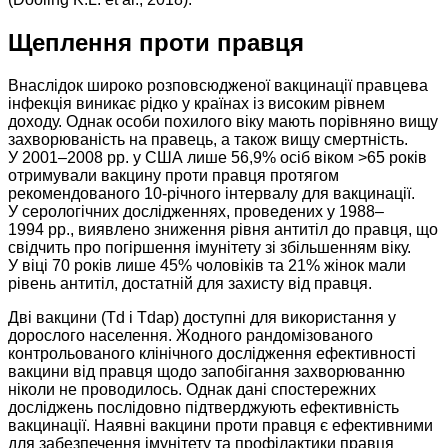
Щеплення проти правця
Внаслідок широко розповсюдженої вакцинації правцева
інфекція виникає рідко у країнах із високим рівнем
доходу. Однак особи похилого віку мають порівняно вищу
захворюваність на правець, а також вищу смертність.
У 2001–2008 рр. у США лише 56,9% осіб віком >65 років
отримували вакцину проти правця протягом
рекомендованого 10-річного інтервалу для вакцинації.
У серологічних дослідженнях, проведених у 1988–
1994 рр., виявлено зниження рівня антитіл до правця, що
свідчить про погіршення імунітету зі збільшенням віку.
У віці 70 років лише 45% чоловіків та 21% жінок мали
рівень антитіл, достатній для захисту від правця.
Дві вакцини (Td і Tdap) доступні для використання у
дорослого населення. Жодного рандомізованого
контрольованого клінічного дослідження ефективності
вакцини від правця щодо запобігання захворюванню
ніколи не проводилось. Однак дані спостережних
досліджень послідовно підтверджують ефективність
вакцинації. Наявні вакцини проти правця є ефективними
для забезпечення імунітету та профілактики правця