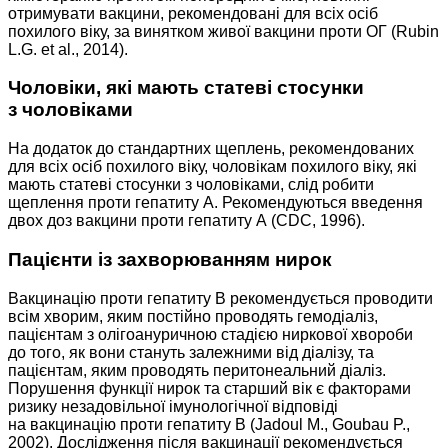
отримувати вакцини, рекомендовані для всіх осіб
похилого віку, за винятком живої вакцини проти ОГ (Rubin
L.G. et al., 2014).
Чоловіки, які мають статеві стосунки
з чоловіками
На додаток до стандартних щеплень, рекомендованих
для всіх осіб похилого віку, чоловікам похилого віку, які
мають статеві стосунки з чоловіками, слід робити
щеплення проти гепатиту А. Рекомендуються введення
двох доз вакцини проти гепатиту А (CDC, 1996).
Пацієнти із захворюванням нирок
Вакцинацію проти гепатиту В рекомендується проводити
всім хворим, яким постійно проводять гемодіаліз,
пацієнтам з оліго­ануричною стадією ниркової хвороби
до того, як вони стануть залежними від діалізу, та
пацієнтам, яким проводять перитонеальний діаліз.
Порушення функції нирок та старший вік є факторами
ризику незадовільної імунологічної відповіді
на вакцинацію проти гепатиту В (Jadoul M., Goubau P.,
2002). Дослідження після вакцинації рекомендується