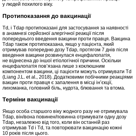
у людей похилого віку.
Протипоказання до вакцинації
Td, і Tdap протипоказані для застосування за наявності
в анамнезі серйозної алергічної реакції після
попереднього введення вакцини проти правця. Вакцина
Tdap також протипоказана, якщо у пацієнта, який
отримував попередню дозу Tdap, протягом 7 днів після
введення вакцини розвинулася енцефалопатія,
не віднесена до іншої етіологічної причини. Оскільки
енцефалопатія пов’язана лише з коклюшним
компонентом вакцини, ці пацієнти можуть отримувати Td
(Liang J.L. et al., 2018). Додатковими побічними реакціями
вакцин проти правця є запалення в місці ін’єкції,
лихоманка, головний біль, нудота, блювання та втома.
Терміни вакцинації
Якщо особа старшого віку жодного разу не отримувала
Tdap, він/вона повинен/повинна отримувати одну дозу
Tdap, незалежно від того, коли він останній раз
отримував Td і Td, та повторювати вакцинацію кожні
10 років після цього.