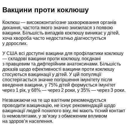
Вакцини проти коклюшу
Коклюш — висококонтагіозне захворювання органів
дихання, частота якого значно знизилася з появою
вакцини. Більшість випадків коклюшу виникає у дітей,
хоча хвороба часто недостатньо діагностується
у дорослих.
У США всі доступні вакцини для профілактики коклюшу
— складові вакцини проти коклюшу, поєднані
з правцевим та дифтерійним анатоксинами. Більшість
доказів щодо ефективності вакцини проти коклюшу
стосуються вакцинації у дітей. У цій популяції
спостерігається значне погіршення імунітету після
введення вакцини, у 75% дітей формується імунітет
через 1 рік, у 68% — через 2 роки, у 35% — через 3 роки.
Незважаючи на те що вагітним рекомендується
проводити вакцинацію, не існує рекомендацій щодо
вакцинації людей похилого віку, які мають тісний контакт
із немовлятами, у зв’язку з обмеженим впливом
на здоров’я населення.