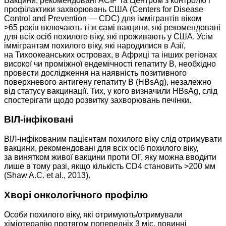
Вакцини, рекомендовані ACIP та Центром з контролю і
профілактики захворювань США (Centers for Disease
Control and Prevention — CDC) для іммігрантів віком
>65 років включають ті ж самі вакцини, які рекомендовані
для всіх осіб похилого віку, які проживають у США. Усім
іммігрантам похилого віку, які народилися в Азії,
на Тихоокеанських островах, в Африці та інших регіонах
високої чи проміжної ендемічності гепатиту В, необхідно
провести дослідження на наявність позитивного
поверхневого антигену гепатиту В (HBsAg), незалежно
від статусу вакцинації. Тих, у кого визначили HBsAg, слід
спостерігати щодо розвитку захворювань печінки.
ВІЛ-інфіковані
ВІЛ-інфікованим пацієнтам похилого віку слід отримувати
вакцини, рекомендовані для всіх осіб похилого віку,
за винятком живої вакцини проти ОГ, яку можна вводити
лише в тому разі, якщо кількість CD4 становить >200 мм
(Shaw A.C. et al., 2013).
Хворі онкологічного профілю
Особи похилого віку, які отримують/отримували
хіміотерапію протягом попередніх 3 міс, повинні