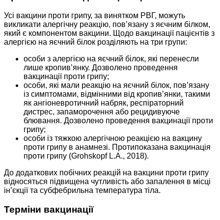
Усі вакцини проти грипу, за винятком РВГ, можуть
викликати алергічну реакцію, пов’язану з яєчним білком,
який є компонентом вакцини. Щодо вакцинації пацієнтів з
алергією на яєчний білок розділяють на три групи:
особи з алергією на яєчний білок, які перенесли
лише кропив’янку. Дозволено проведення
вакцинації проти грипу;
особи, які мали реакцію на яєчний білок, пов’язану
із симптомами, відмінними від кропив’янки, такими
як ангіоневротичний набряк, респіраторний
дистрес, запаморочення або рецидивуюче
блювання. Дозволено проведення вакцинації проти
грипу;
особи із тяжкою алергічною реакцією на вакцину
проти грипу в анамнезі. Протипоказана вакцинація
проти грипу (Grohskopf L.A., 2018).
До додаткових побічних реакцій на вакцини проти грипу
відносяться підвищена чутливість або запалення в місці
ін’єкції та субфебрильна температура тіла.
Терміни вакцинації