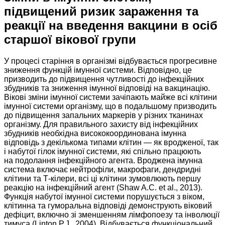
підвищений ризик зараження та
реакції на введення вакцини в осіб
старшої вікової групи
У процесі старіння в організмі відбувається прогресивне
зниження функцій імунної системи. Відповідно, це
призводить до підвищення чутливості до інфекційних
збудників та зниження імунної відповіді на вакцинацію.
Вікові зміни імунної системи зачіпають майже всі клітини
імунної системи організму, що в подальшому призводить
до підвищення запальних маркерів у різних тканинах
організму. Для правильного захисту від інфекційних
збудників необхідна висококоординована імунна
відповідь з декількома типами клітин — як вродженої, так
і набутої гілок імунної системи, які спільно працюють
на подолання інфекційного агента. Вроджена імунна
система включає нейтрофіли, макрофаги, дендридні
клітини та Т-кілери, всі ці клітини зумовлюють першу
реакцію на інфекційний агент (Shaw A.C. et al., 2013).
Функція набутої імунної системи порушується з віком,
клітинна та гуморальна відповіді демонструють віковий
дефіцит, включно зі зменшенням лімфопоезу та інволюції
тимуса (Linton P.J., 2004). Відбувається функціональний