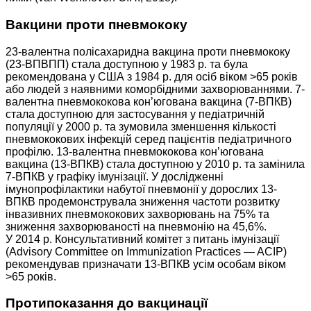
Вакцини проти пневмококу
23-валентна полісахаридна вакцина проти пневмококу
(23-ВПВПП) стала доступною у 1983 р. та була
рекомендована у США з 1984 р. для осіб віком >65 років
або людей з наявними коморбідними захворюваннями. 7-
валентна пневмококова кон’югована вакцина (7-ВПКВ)
стала доступною для застосування у педіатричній
популяції у 2000 р. та зумовила зменшення кількості
пневмококових інфекцій серед пацієнтів педіатричного
профілю. 13-валентна пневмококова кон’югована
вакцина (13-ВПКВ) стала доступною у 2010 р. та замінила
7-ВПКВ у графіку імунізації. У дослідженні
імунопрофілактики набутої пневмонії у дорослих 13-
ВПКВ продемонструвала зниження частоти розвитку
інвазивних пневмококових захворювань на 75% та
зниження захворюваності на пневмонію на 45,6%.
У 2014 р. Консультативний комітет з питань імунізації
(Advisory Committee on Immunization Practices — ACIP)
рекомендував призначати 13-ВПКВ усім особам віком
>65 років.
Протипоказання до вакцинації