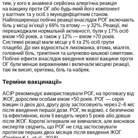
тим, у кого в анамнезі серйозна алергічна реакція
на вакцину проти ОГ або будь-який його компонент
у вагітних та у осіб з імунодефіцитним станом.
Найпоширеніші побічні реакції внаслідок РОГ включають
біль у місці ін’єкції у 69% та втому — у 32%. Реакції, які
перешкоджали нормальній активності, були у 17% осіб
віком >50 років, а також у 12% — віком >70 років.
Системні реакції мали місце у 6 та 2% осіб групи
плацебо. До них відносяться лихоманка, втома, міалгія,
головний біль, тремтіння та шлунково-кишкові симптоми.
Побічні ефекти внаслідок введення живої вакцини проти
ОГ були менше вираженими і включали місцеві реакції,
такі як висип, еритема, біль та набряк.
Терміни вакцинації»
ACIP рекомендує використовувати РОГ, на противагу від
ЖОГ, дорослим особам віком >50 років. РОГ — серія
вакцин із двох доз, другу дозу застосовують через 2–6 міс
після введення першої дози. РОГ, як відомо, є безпечною
та ефективною, коли її вводять через 5 років або довше
після ЖОГ. Короткі інтервали не вивчалися, але висновок
експертів свідчить, що РОГ не слід застосовувати
протягом перших двох місяців після введення ЖОГ
(Dooling K.L. et al., 2018).