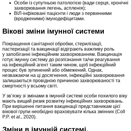
Особи із супутньою патологією (вади серця, хронічні
захворювання легень, аспленія);
ВІЛ-інфіковані пацієнти і люди з первинними
(вродженими) імунодефіцитами.
Вікові зміни імунної системи
Покращення санітарної обробки, стерилізації,
пастеризації та вакцинації відіграють важливу роль
у запобіганні інфекційним захворюванням. Вакцинація
готує імунну систему до розпізнання та/чи реагування
на інфекційний агент таким чином, щоб інфекційний
процес був зупинений або обмежений. Однак,
незважаючи на ці досягнення, інфекційні захворювання
залишаються провідною причиною захворюваності та
смертності у всьому світі.
У зв’язку зі змінами в імунній системі особи похилого віку
мають вищий ризик розвитку інфекційних захворювань.
При вирішенні питання вакцинації представникам цієї
вікової групи необхідно враховувати кілька змінних (Coll
P.P. et al., 2020).
Зміни в імунній системі,