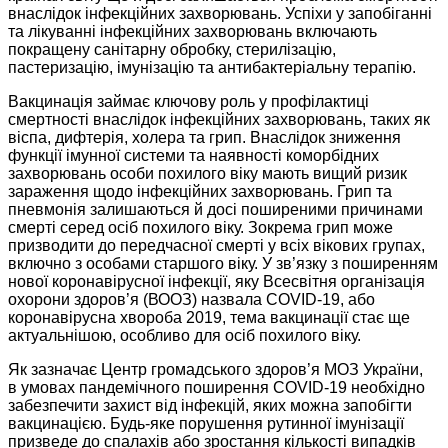
внаслідок інфекційних захворювань. Успіхи у запобіганні
та лікуванні інфекційних захворювань включають
покращену санітарну обробку, стерилізацію,
пастеризацію, імунізацію та антибактеріальну терапію.
Вакцинація займає ключову роль у профілактиці
смертності внаслідок інфекційних захворювань, таких як
віспа, дифтерія, холера та грип. Внаслідок зниження
функції імунної системи та наявності коморбідних
захворювань особи похилого віку мають вищий ризик
зараження щодо інфекційних захворювань. Грип та
пневмонія залишаються й досі поширеними причинами
смерті серед осіб похилого віку. Зокрема грип може
призводити до передчасної смерті у всіх вікових групах,
включно з особами старшого віку. У зв’язку з поширенням
нової коронавірусної інфекції, яку Всесвітня організація
охорони здоров’я (ВООЗ) назвала COVID-19, або
коронавірусна хвороба 2019, тема вакцинації стає ще
актуальнішою, особливо для осіб похилого віку.
Як зазначає Центр громадського здоров’я МОЗ України,
в умовах пандемічного поширення COVID-19 необхідно
забезпечити захист від інфекцій, яких можна запобігти
вакцинацією. Будь-яке порушення рутинної імунізації
призведе до спалахів або зростання кількості випадків