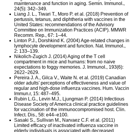
maintenance and function in aging. Semin. Immunol.,
24(5): 342–349.
Liang J. L., Tiwari T., Moro P. et al. (2018) Prevention of
pertussis, tetanus, and diphtheria with vaccines in the
United States: recommendations of the Advisory
Committee on Immunization Practices (ACIP). MMWR
Recomm. Rep., 67: 1–44.
Linton P.J., Dorshkind K. (2004) Age-related changes in
lymphocyte development and function. Nat. Immunol.,
2: 133–139.
Nikolich-Zugich J. (2014) Aging of the T cell
compartment in mice and humans: from no naive
expectations to foggy memories. J. Immunol., 193(6):
2622–2629.
Pereira J. A., Gilca V., Waite N. et al. (2019) Canadian
older adults’ perceptions of effectiveness and value of
regular and high-dose influenza vaccines. Hum. Vaccin
Immun.r, 15: 487–495.
Rubin L.G., Levin M.J., Ljungman P. (2014) Infectious
Disease Society of America clinical practice guidelines
for vaccination of the immunocompromised host. Clin.
Infect. Dis., 58: e44–e100.
Sasaki S., Sullivan M., Narvaez C.F. et al. (2011)
Limited efficacy of inactivated influenza vaccine in
elderly individuals is associated with decreased