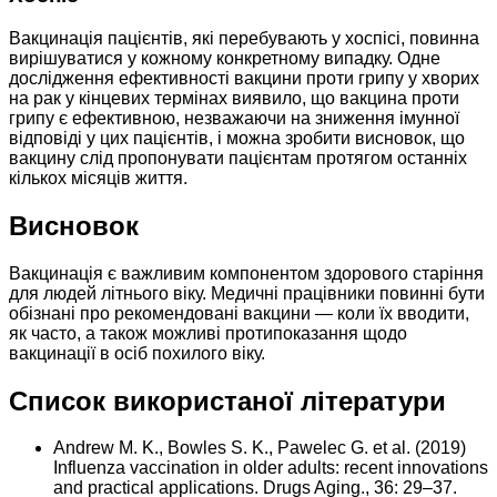
Вакцинація пацієнтів, які перебувають у хоспісі, повинна
вирішуватися у кожному конкретному випадку. Одне
дослідження ефективності вакцини проти грипу у хворих
на рак у кінцевих термінах виявило, що вакцина проти
грипу є ефективною, незважаючи на зниження імунної
відповіді у цих пацієнтів, і можна зробити висновок, що
вакцину слід пропонувати пацієнтам протягом останніх
кількох місяців життя.
Висновок
Вакцинація є важливим компонентом здорового старіння
для людей літнього віку. Медичні працівники повинні бути
обізнані про рекомендовані вакцини — коли їх вводити,
як часто, а також можливі протипоказання щодо
вакцинації в осіб похилого віку.
Список використаної літератури
Andrew M. K., Bowles S. K., Pawelec G. et al. (2019)
Influenza vaccination in older adults: recent innovations
and practical applications. Drugs Aging., 36: 29–37.