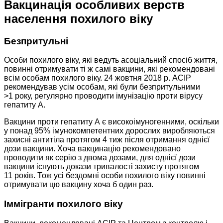
Вакцинація особливих верств
населення похилого віку
Безпритульні
Особи похилого віку, які ведуть асоціальний спосіб життя,
повинні отримувати ті ж самі вакцини, які рекомендовані
всім особам похилого віку. 24 жовтня 2018 р. ACIP
рекомендував усім особам, які були безпритульними
>1 року, регулярно проводити імунізацію проти вірусу
гепатиту А.
Вакцини проти гепатиту А є високоімуногенними, оскільки
у понад 95% імунокомпетентних дорослих виробляються
захисні антитіла протягом 4 тиж після отримання однієї
дози вакцини. Хоча вакцинацію рекомендовано
проводити як серію з двома дозами, для однієї дози
вакцини існують докази тривалості захисту протягом
11 років. Тож усі бездомні особи похилого віку повинні
отримувати цю вакцину хоча б один раз.
Іммігранти похилого віку