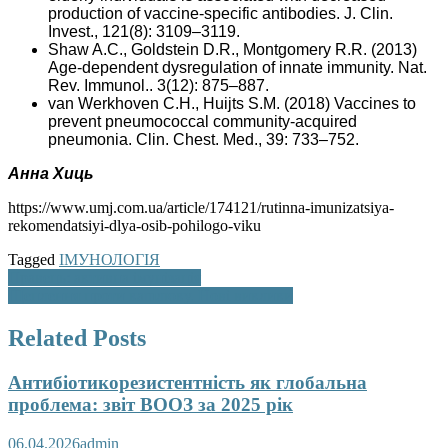
production of vaccine-specific antibodies. J. Clin.
Invest., 121(8): 3109–3119.
Shaw A.C., Goldstein D.R., Montgomery R.R. (2013)
Age-dependent dysregulation of innate immunity. Nat.
Rev. Immunol.. 3(12): 875–887.
van Werkhoven C.H., Huijts S.M. (2018) Vaccines to
prevent pneumococcal community-acquired
pneumonia. Clin. Chest. Med., 39: 733–752.
Анна Хиць
https://www.umj.com.ua/article/174121/rutinna-imunizatsiya-
rekomendatsiyi-dlya-osib-pohilogo-viku
Tagged
ІМУНОЛОГІЯ
Навігація
Правець: активна імунізація
Щеплення проти кашлюку. Нові виклики
записів
Related Posts
Антибіотикорезистентність як глобальна
проблема: звіт ВООЗ за 2025 рік
06.04.2026
admin