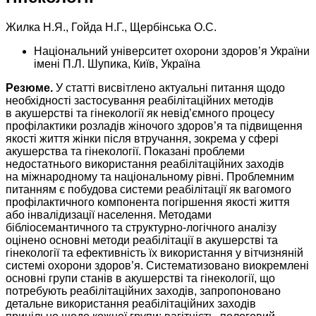
Жилка Н.Я., Гойда Н.Г., Щербінська О.С.
Національний університет охорони здоров’я України
імені П.Л. Шупика, Київ, Україна
Резюме.
У статті висвітлено актуальні питання щодо
необхідності застосування реабілітаційних методів
в акушерстві та гінекології як невід’ємного процесу
профілактики розладів жіночого здоров’я та підвищення
якості життя жінки після втручання, зокрема у сфері
акушерства та гінекології. Показані проблеми
недостатнього використання реабілітаційних заходів
на міжнародному та національному рівні. Проблемним
питанням є побудова системи реабілітації як вагомого
профілактичного компонента погіршення якості життя
або інвалідизації населення. Методами
бібліосемантичного та структурно-логічного аналізу
оцінено основні методи реабілітації в акушерстві та
гінекології та ефективність їх використання у вітчизняній
системі охорони здоров’я. Систематизовано виокремлені
основні групи станів в акушерстві та гінекології, що
потребують реабілітаційних заходів, запропоновано
детальне використання реабілітаційних заходів