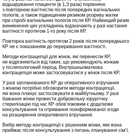
відшарування плаценти (в 1,3 раза) порівняно
з повторною вагітністю після попередніх вагінальних
пологів, а також підвищеним ризиком розриву матки
при спробі вагінальних пологів після КР. Найвищий ризик
виникнення цих ускладнень відзначають у разі настання
вагітності протягом 1-го року після КР.
Повторна вагітність протягом 2 років після поперед­нього
КР не є показанням до переривання вагітності.
Методи контрацепції для жінок, які перенесли КР,
не відрізняються від таких, що рекомендують жінкам
у післяпологовий період. Внутрішньоматкова
контрацепція може застосовуватися у жінок після КР.
У разі запланованого КР до оперативного втручання
з жінкою потрібно обговорити методи контрацепції,
які вона планує застосовувати в майбутньому. У разі
бажання жінки провести добровільну хірургічну
стерилізацію під час КР обов’язковим є додаткове
консультування та отримання поінформованої згоди
на розширення оперативного втручання.
Вибір методу контрацепції є рішенням жінки, яке вона
приймає після консультування з питань планування сім’ї.