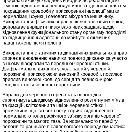
профілактикою ускладнень й водночас реабілітацією
з метою відновлення репродуктивного здоров’я шляхом
покращання кровообігу, прискорення інволюції матки,
нормалізації функції сечового міхура та кишечнику.
Використання фізичних вправ у післяпологовий період
допомагає вирішити низку важливих завдань щодо
відновлення функціонального стану організму породіллі
та підвищення її адаптації до майбутніх фізичних
навантажень після пологів.
Використання статичних та динамічних дихальних вправ
сприяє відновленню навички повного дихання за участю
в ньому діафрагми та передньої черевної стінки.
Діафрагмальне дихання усуває застій у черевній
порожнині, прискорюючи венозний кровообіг, посилює
приплив венозної крові до серця та певною мірою
зміцнює стінки черевної порожнини.
Вправи для черевного преса та тазового дна
сприятимуть швидкому відновленню розтягнутих м’язів
та фасцій, клітковини та шкіри черевної стінки і
промежини, що, зі свого боку, сприяє відновленню
нормального топографічного зв’язку органів черевної
порожнини та малого таза. За нормального перебігу
пологів та раннього післяпологового періоду гімнастика
повинна призначатися на 2-гу добу після пологів.