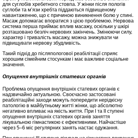
для суглобів хребетного стовпа. У жінки після пологів
суглоби та м’язи хребта піддаються підвищеному
навантаженню, що є причиною виникнення болю у спині.
Масаж допомагає впоратися з цією проблемою. Нервова
система перша приймає вплив масажу, оскільки у шкірі
розташовано безліч нервових закінчень. Змінюючи силу,
характер і тривалість масажу, можна знижувати чи
підвищувати нервову збудливість.
Такий підхід до післяпологової реабілітації сприяє
хорошим сімейним стосункам і має важливе соціальне
значення.
Опущення внутрішніх статевих органів
Проблема опущення внутрішніх статевих органів є
надзвичайно актуальною. Своєчасно застосовані
реабілітаційні заходи можуть попередити нерідкісну
патологію в майбутньому житті жінки, що абсолютно
негативно впливає на якість життя. При І та ІІ ступені
опущення внутрішніх статевих органів заняття
лікувальною гімнастикою є ефективними. Найчастіше
через 5–6 міс регулярних занять настає одужання.