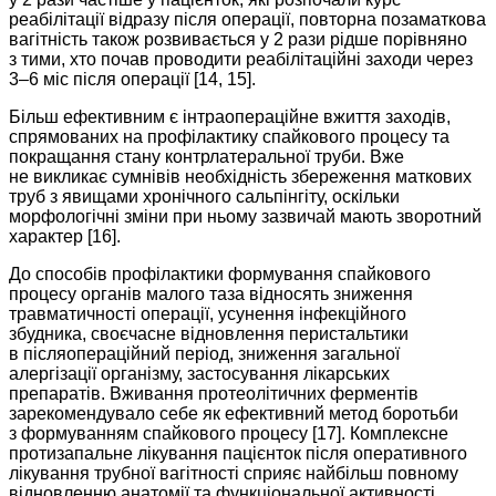
реабілітації відразу після операції, повторна позаматкова
вагітність також розвивається у 2 рази рідше порівняно
з тими, хто почав проводити реабілітаційні заходи через
3–6 міс після операції [14, 15].
Більш ефективним є інтраопераційне вжиття заходів,
спрямованих на профілактику спайкового процесу та
покращання стану контрлатеральної труби. Вже
не викликає сумнівів необхідність збереження маткових
труб з явищами хронічного сальпінгіту, оскільки
морфологічні зміни при ньому зазвичай мають зворотний
характер [16].
До способів профілактики формування спайкового
процесу органів малого таза відносять зниження
травматичності операції, усунення інфекційного
збудника, своє­часне відновлення перистальтики
в післяопераційний період, зниження загальної
алергізації організму, застосування лікарських
препаратів. Вживання протеолітичних ферментів
зарекомендувало себе як ефективний метод боротьби
з формуванням спайкового процесу [17]. Комплексне
протизапальне лікування пацієнток після оперативного
лікування трубної вагітності сприяє найбільш пов­ному
відновленню анатомії та функціональної активності