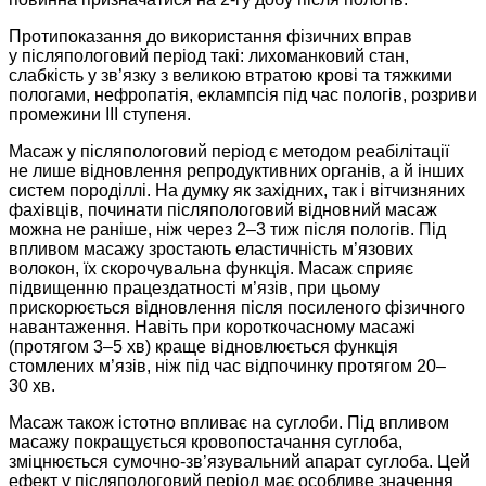
Протипоказання до використання фізичних вправ
у післяпологовий період такі: лихоманковий стан,
слабкість у зв’язку з великою втратою крові та тяжкими
пологами, нефропатія, еклампсія під час пологів, розриви
промежини III ступеня.
Масаж у післяпологовий період є методом реабілітації
не лише відновлення репродуктивних органів, а й інших
систем породіллі. На думку як західних, так і вітчизняних
фахівців, починати післяпологовий відновний масаж
можна не раніше, ніж через 2–3 тиж після пологів. Під
впливом масажу зростають еластичність м’язових
волокон, їх скорочувальна функція. Масаж сприяє
підвищенню працездатності м’язів, при цьому
прискорюється відновлення після посиленого фізичного
навантаження. Навіть при короткочасному масажі
(протягом 3–5 хв) краще відновлюється функція
стомлених м’язів, ніж під час відпочинку протягом 20–
30 хв.
Масаж також істотно впливає на суглоби. Під впливом
масажу покращується кровопостачання суглоба,
зміцнюється сумочно-зв’язувальний апарат суглоба. Цей
ефект у післяпологовий період має особливе значення