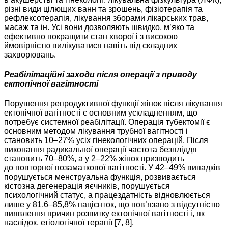
різні види цілющих ванн та зрошень, фізіотерапія та
рефлексотерапія, лікування зборами лікарських трав,
масаж та ін. Усі вони дозволяють швидко, м’яко та
ефективно покращити стан хворої і з високою
ймовірністю вилікуватися навіть від складних
захворювань.
Реабілітаційні заходи після операції з приводу
ектопічної вагітності
Порушення репродуктивної функції жінок після лікування
ектопічної вагітності є основним ускладненням, що
потребує системної реабілітації. Операція тубектомії є
основним методом лікування трубної вагітності і
становить 10–27% усіх гінекологічних операцій. Після
виконання радикальної операції частота безпліддя
становить 70–80%, а у 2–22% жінок призводить
до повторної позаматкової вагітності. У 42–49% випадків
порушується менструальна функція, розвивається
кістозна дегенерація яєчників, порушується
психологічний статус, а працездатність відновлюється
лише у 81,6–85,8% пацієнток, що пов’язано з відсутністю
виявлення причин розвитку ектопічної вагітності і, як
наслідок, етіологічної терапії [7, 8].