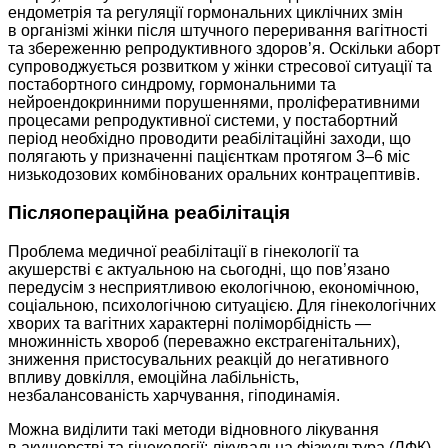
ендометрія та регуляції гормональних циклічних змін
в організмі жінки після штучного переривання вагітності
та збереженню репродуктивного здоров’я. Оскільки аборт
супроводжується розвитком у жінки стресової ситуації та
постабортного синдрому, гормональними та
нейроендокринними порушеннями, проліферативними
процесами репродуктивної системи, у постабортний
період необхідно проводити реабілітаційні заходи, що
полягають у призначенні пацієнткам протягом 3–6 міс
низькодозових комбінованих оральних контрацептивів.
Післяопераційна реабілітація
Проблема медичної реабілітації в гінекології та
акушерстві є актуальною на сьогодні, що пов’язано
передусім з несприятливою екологічною, економічною,
соціальною, психологічною ситуацією. Для гінекологічних
хворих та вагітних характерні поліморбідність —
множинність хвороб (переважно екстрагенітальних),
зниження пристосувальних реакцій до негативного
впливу довкілля, емоційна лабільність,
незбалансованість харчування, гіподинамія.
Можна виділити такі методи відновного лікування
в акушерстві та гінекології: лікувальна фізкультура (ЛФК),