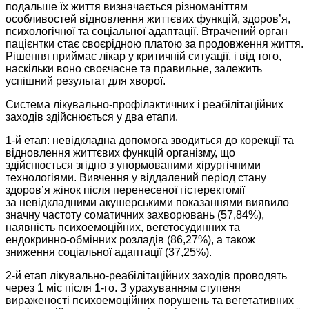
подальше їх життя визначається різноманіттям
особливостей відновлення життєвих функцій, здоров’я,
психологічної та соціальної адаптації. Втрачений орган
пацієнтки стає своєрідною платою за продовження життя.
Рішення приймає лікар у критичній ситуації, і від того,
наскільки воно своєчасне та правильне, залежить
успішний результат для хворої.
Система лікувально-профілактичних і реабілітаційних
заходів здійснюється у два етапи.
1-й етап: невідкладна допомога зводиться до корекції та
відновлення життєвих функцій організму, що
здійснюється згідно з унормованими хірургічними
технологіями. Вивчення у віддалений період стану
здоров’я жінок після перенесеної гістеректомії
за невідкладними акушерськими показаннями виявило
значну частоту соматичних захворювань (57,84%),
наявність психоемоційних, вегетосудинних та
ендокринно-обмінних розладів (86,27%), а також
зниження соціальної адаптації (37,25%).
2-й етап лікувально-реабілітаційних заходів проводять
через 1 міс після 1-го. З урахуванням ступеня
вираженості психоемоційних порушень та вегетативних