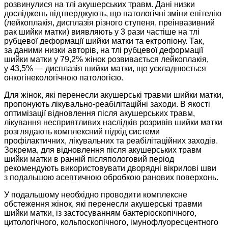
розвинулися на тлі акушерських травм. Дані низки
досліджень підтверджують, що патологічні зміни епітелію
(лейкоплакія, дисплазія різного ступеня, преінвазивний
рак шийки матки) виявляють у 3 рази частіше на тлі
рубцевої деформації шийки матки та ектропіону. Так,
за даними низки авторів, на тлі рубцевої деформації
шийки матки у 79,2% жінок розвивається лейкоплакія,
у 43,5% — дисплазія шийки матки, що ускладнюється
онкогінекологічною патологією.
Для жінок, які перенесли акушерські травми шийки матки,
пропонують лікувально-реабілітаційні заходи. В якості
оптимізації відновлення після акушерських травм,
лікування несприятливих наслідків розривів шийки матки
розглядають комплексний підхід системи
профілактичних, лікувальних та реабілітаційних заходів.
Зокрема, для відновлення після акушерських травм
шийки матки в ранній післяпологовий період
рекомендують використовувати дворядні вікрилові шви
з подальшою асептичною обробкою ранових поверхонь.
У подальшому необхідно проводити комплексне
обстеження жінок, які перенесли акушерські травми
шийки матки, із застосуванням бактеріоскопічного,
цитологічного, кольпоскопічного, імунофлуоресцентного