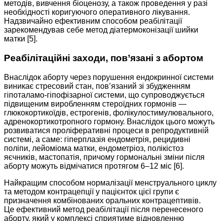
методів, вивчення біоценозу, а також проведення у разі
необхідності коригуючого оперативного лікування.
Надзвичайно ефективним способом реабілітації
зарекомендував себе метод діатермоконізації шийки
матки [5].
Реабілітаційні заходи, пов’язані з абортом
Внаслідок аборту через порушення ендокринної системи
виникає стресовий стан, пов’язаний зі збудженням
гіпоталамо-гіпофізарної системи, що супроводжується
підвищеним виробленням стероїдних гормонів —
глюкокортикоїдів, естрогенів, фолікулостимулювального,
адренокортикотропного гормону. Внаслідок цього можуть
розвиватися проліферативні процеси в репродуктивній
системі, а саме: гіперплазія ендометрія, рецидивні
поліпи, лейоміома матки, ендометріоз, полікістоз
яєчників, мастопатія, причому гормональні зміни після
аборту можуть відмічатися протягом 6–12 міс [6].
Найкращим способом нормалізації менструального циклу
та методом контрацепції у пацієнток цієї групи є
призначення комбінованих оральних контрацептивів.
Це ефективний метод реабілітації після перенесеного
аборту, який у комплексі сприятиме відновленню