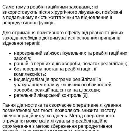
Саме тому з реабілітаційними заходами, які
використовують після хірургічного лікування, пов’язані
в подальшому якість життя жінки та відновлення її
репродуктивної функції.
Для отримання позитивного ефекту від реабілітаційних
заходів необхідно дотримуватися основних принципів
відновної терапії:
нерозривний зв’язок лікувальних та реабілітаційних
заходів;
ранній, з перших днів хвороби, початок реабілітації;
безперервна поетапна реабілітація, її
комплексність;
індивідуалізація програми реабілітації з
урахуванням впливу клінічних особливостей
хвороби, реакції пацієнтки на ці заходи;
ретельний лікарський контроль [9].
Рання діагностика та своєчасне оперативне лікування
позаматкової вагітності дозволяють знизити частоту
післяопераційних ускладнень. Метод оперативного
втручання може мати лікувально-реабілітаційне
спрямування з метою збереження репродуктивної