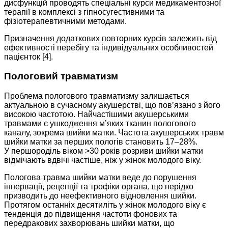
дисфункцій проводять спеціальні курси медикаментозної
терапії в комплексі з гіпносугестивними та
фізіотерапевтичними методами.
Призначення додаткових повторних курсів залежить від
ефективності перебігу та індивідуальних особливостей
пацієнток [4].
Пологовий травматизм
Проблема пологового травматизму залишається
актуальною в сучасному акушерстві, що пов’язано з його
високою частотою. Найчастішими акушерськими
травмами є ушкодження м’яких тканин пологового
каналу, зокрема шийки матки. Частота акушерських травм
шийки матки за перших пологів становить 17–28%.
У першороділь віком >30 років розриви шийки матки
відмічають вдвічі частіше, ніж у жінок молодого віку.
Пологова травма шийки матки веде до порушення
іннервації, рецепції та трофіки органа, що нерідко
призводить до неефективного відновлення шийки.
Протягом останніх десятиліть у жінок молодого віку є
тенденція до підвищення частоти фонових та
передракових захворювань шийки матки, що