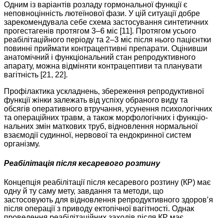
Одним із варіантів розладу гормональної функції є
неповноцінність лютеїнової фази. У цій ситуації добре
зарекомендувала себе схема застосування синтетичних
прогестагенів протягом 3–6 міс [11]. Протягом усього
реабілітаційного періоду та 2–3 міс після нього пацієнтки
повинні приймати контрацептивні препарати. Оцінивши
анатомічний і функціональний стан репродуктивного
апарату, можна відміняти контрацептиви та планувати
вагітність [21, 22].
Профілактика ускладнень, збереження репродуктивної
функції жінки залежать від успіху обраного виду та
обсягів оперативного втручання, усунення психологічних
та операційних травм, а також морфологічних і функціо­
нальних змін маткових труб, відновлення нормальної
взає­модії судинної, нервової та ендокринної систем
організму.
Реабілітація після кесаревого розтину
Концепція реабілітації після кесаревого розтину (КР) має
одну й ту саму мету, завдання та методи, що
застосовують для відновлення репродуктивного здоров’я
після операції з приводу ектопічної вагітності. Однак
проведення реабілітаційних заходів після КР має