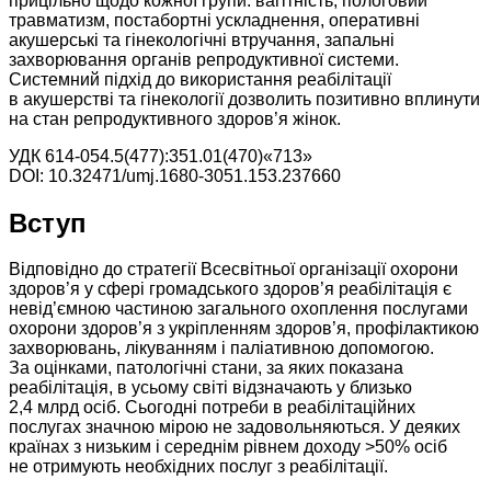
прицільно щодо кожної групи: вагітність, пологовий
травматизм, постабортні ускладнення, оперативні
акушерські та гінекологічні втручання, запальні
захворювання органів репродуктивної системи.
Системний підхід до використання реабілітації
в акушерстві та гінекології дозволить позитивно вплинути
на стан репродуктивного здоров’я жінок.
УДК 614-054.5(477):351.01(470)«713»
DOI: 10.32471/umj.1680-3051.153.237660
Вступ
Відповідно до стратегії Всесвітньої організації охорони
здоров’я у сфері громадського здоров’я реабілітація є
невід’ємною частиною загального охоплення послугами
охорони здоров’я з укріпленням здоров’я, профілактикою
захворювань, лікуванням і паліативною допомогою.
За оцінками, патологічні стани, за яких показана
реабілітація, в усьому світі відзначають у близько
2,4 млрд осіб. Сьогодні потреби в реабілітаційних
послугах значною мірою не задовольняються. У деяких
країнах з низьким і середнім рівнем доходу >50% осіб
не отримують необхідних послуг з реабілітації.