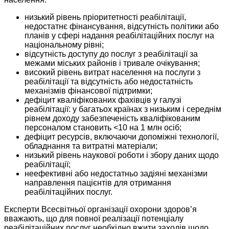
низький рівень пріоритетності реабілітації,
недостатнє фінансування, відсутність політики або
планів у сфері надання реабілітаційних послуг на
національному рівні;
відсутність доступу до послуг з реабілітації за
межами міських районів і тривале очікування;
високий рівень витрат населення на послуги з
реабілітації та відсутність або недостатність
механізмів фінансової підтримки;
дефіцит кваліфікованих фахівців у галузі
реабілітації: у багатьох країнах з низьким і середнім
рівнем доходу забезпеченість кваліфікованим
персоналом становить <10 на 1 млн осіб;
дефіцит ресурсів, включаючи допоміжні технології,
обладнання та витратні матеріали;
низький рівень наукової роботи і збору даних щодо
реабілітації;
неефективні або недостатньо задіяні механізми
направлення пацієнтів для отримання
реабілітаційних послуг.
Експерти Всесвітньої організації охорони здоров’я
вважають, що для повної реалізації потенціалу
реабілітаційних послуг необхідно вжити заходів щодо