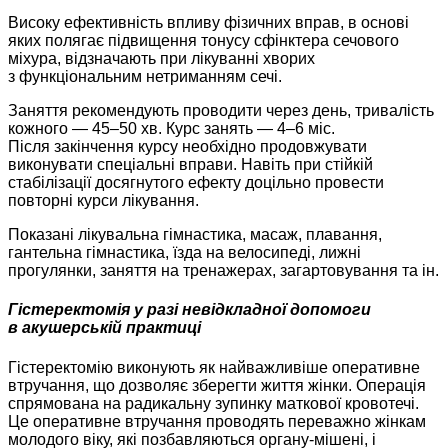
Високу ефективність впливу фізичних вправ, в основі
яких полягає підвищення тонусу сфінктера сечового
міхура, відзначають при лікуванні хворих
з функціональним нетриманням сечі.
Заняття рекомендують проводити через день, тривалість
кожного — 45–50 хв. Курс занять — 4–6 міс.
Після закінчення курсу необхідно продовжувати
виконувати спеціальні вправи. Навіть при стійкій
стабілізації досягнутого ефекту доцільно провести
повторні курси лікування.
Показані лікувальна гімнастика, масаж, плавання,
гантельна гімнастика, їзда на велосипеді, лижні
прогулянки, заняття на тренажерах, загартовування та ін.
Гістеректомія у разі невідкладної допомоги
в акушерській практиці
Гістеректомію виконують як найважливіше оперативне
втручання, що дозволяє зберегти життя жінки. Операція
спрямована на радикальну зупинку маткової кровотечі.
Це оперативне втручання проводять переважно жінкам
молодого віку, які позбавляються органу-мішені, і