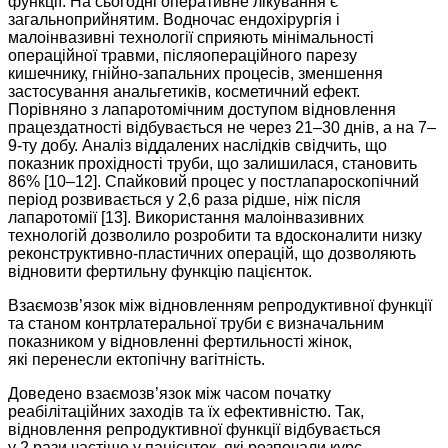
функції. На сьогодні оперативне лікування є
загальноприйнятим. Водночас ендохірургія і
малоінвазивні технології сприяють мінімальності
операційної травми, післяопераційного парезу
кишечнику, гнійно-запальних процесів, зменшення
застосування анальгетиків, косметичний ефект.
Порівняно з лапаротомічним доступом відновлення
працездатності відбувається не через 21–30 днів, а на 7–
9-ту добу. Аналіз віддалених наслідків свідчить, що
показник прохідності труби, що залишилася, становить
86% [10–12]. Спайковий процес у постлапароскопічний
період розвивається у 2,6 раза рідше, ніж після
лапаротомії [13]. Використання малоінвазивних
технологій дозволило розробити та вдос­коналити низку
реконструктивно-пластичних операцій, що дозволяють
відновити фертильну функцію пацієнток.
Взаємозв’язок між відновленням репродуктивної функції
та станом контрлатеральної труби є визначальним
показником у відновленні фертильності жінок,
які перенес­ли ектопічну вагітність.
Доведено взаємозв’язок між часом початку
реабілітаційних заходів та їх ефективністю. Так,
відновлення репродуктивної функції відбувається
у 2 рази частіше у пацієнток, які розпочали курс