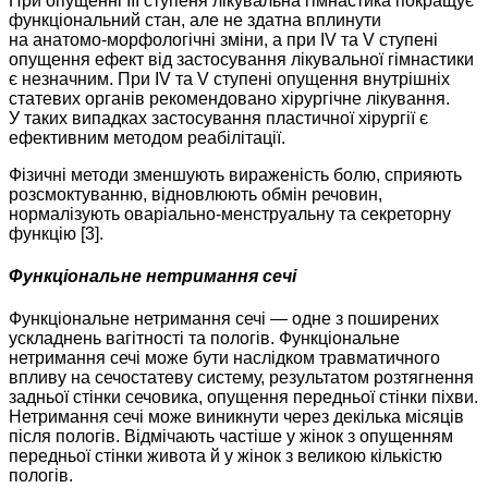
При опущенні ІІІ ступеня лікувальна гімнастика покращує
функціональний стан, але не здатна вплинути
на анатомо-морфологічні зміни, а при IV та V ступені
опущення ефект від застосування лікувальної гімнастики
є незнач­ним. При IV та V ступені опущення внутрішніх
статевих органів рекомендовано хірургічне лікування.
У таких випадках застосування пластичної хірургії є
ефективним методом реабілітації.
Фізичні методи зменшують вираженість болю, сприяють
розсмоктуванню, відновлюють обмін речовин,
нормалізують оваріально-менструальну та секреторну
функцію [3].
Функціональне нетримання сечі
Функціональне нетримання сечі — одне з поширених
ускладнень вагітності та пологів. Функціональне
нетримання сечі може бути наслідком травматичного
впливу на сечостатеву систему, результатом розтягнення
задньої стінки сечовика, опущення передньої стінки піхви.
Нетримання сечі може виникнути через декілька місяців
після пологів. Відмічають частіше у жінок з опущенням
перед­ньої стінки живота й у жінок з великою кількістю
пологів.