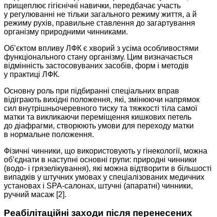
прищеплює гігієнічні навички, передбачає участь
у регулюванні не тільки загального режиму життя, а й
режиму рухів, правильне ставлення до загартування
організму природними чинниками.
Об’єктом впливу ЛФК є хворий з усіма особливостями
функціонального стану організму. Цим визначається
відмінність застосовуваних засобів, форм і методів
у практиці ЛФК.
Основну роль при підбиранні спеціальних вправ
відіграють вихідні положення, які, змінюючи напрямок
сил внутрішньочеревного тиску та тяжкості тіла самої
матки та викликаючи переміщення кишкових петель
до діафрагми, створюють умови для переходу матки
в нормальне положення.
Фізичні чинники, що використовують у гінекології, можна
об’єднати в наступні основні групи: природні чинники
(водо- і грязелікування), які можна відтворити в більшості
випадків у штучних умовах у спеціалізованих медичних
установах і SPA-салонах, штучні (апаратні) чинники,
ручний масаж [2].
Реабілітаційні заходи після перенесених