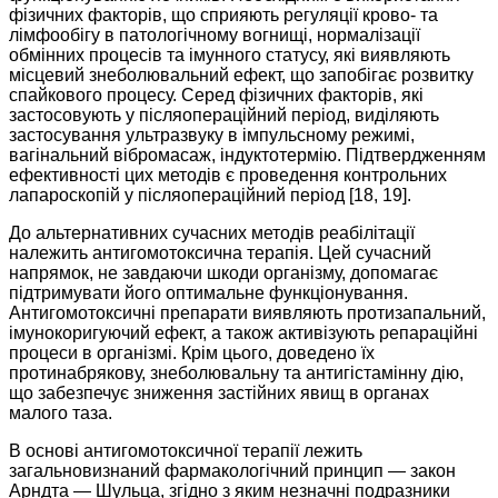
фізичних факторів, що сприяють регуляції крово- та
лімфообігу в патологічному вогнищі, нормалізації
обмінних процесів та імунного статусу, які виявляють
місцевий знеболювальний ефект, що запобігає розвитку
спайкового процесу. Серед фізичних факторів, які
застосовують у післяопераційний період, виділяють
застосування ультразвуку в імпульсному режимі,
вагінальний вібромасаж, індуктотермію. Підтвердженням
ефективності цих методів є проведення конт­рольних
лапароскопій у післяопераційний період [18, 19].
До альтернативних сучасних методів реабілітації
належить антигомотоксична терапія. Цей сучасний
напрямок, не завдаючи шкоди організму, допомагає
підтримувати його оптимальне функціонування.
Антигомотоксичні препарати виявляють протизапальний,
імунокоригуючий ефект, а також активізують репараційні
процеси в організмі. Крім цього, доведено їх
протинабрякову, знеболювальну та антигістамінну дію,
що забезпечує зниження застійних явищ в органах
малого таза.
В основі антигомотоксичної терапії лежить
загальновизнаний фармакологічний принцип — закон
Арндта — Шульца, згідно з яким незначні подразники