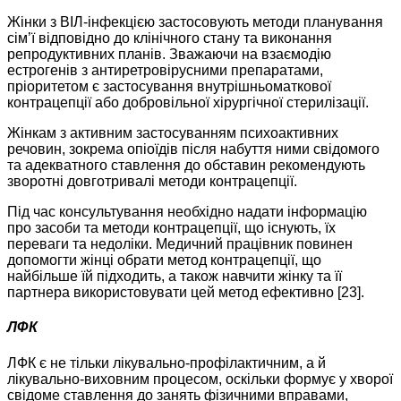
Жінки з ВІЛ-інфекцією застосовують методи планування
сім’ї відповідно до клінічного стану та виконання
репродуктивних планів. Зважаючи на взаємодію
естрогенів з антиретровірусними препаратами,
пріоритетом є застосування внутрішньоматкової
контрацепції або добровільної хірургічної стерилізації.
Жінкам з активним застосуванням психоактивних
речовин, зокрема опіоїдів після набуття ними свідомого
та адекватного ставлення до обставин рекомендують
зворотні довготривалі методи контрацепції.
Під час консультування необхідно надати інформацію
про засоби та методи контрацепції, що існують, їх
переваги та недоліки. Медичний працівник повинен
допомогти жінці обрати метод контрацепції, що
найбільше їй підходить, а також навчити жінку та її
партнера використовувати цей метод ефективно [23].
ЛФК
ЛФК є не тільки лікувально-профілактичним, а й
лікувально-виховним процесом, оскільки формує у хворої
свідоме ставлення до занять фізичними вправами,