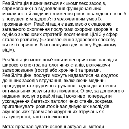
Реабілітація визначається як «комплекс заходів,
спрямованих на відновлення функціональних
можливостей людини і зниження рівня інвалідності в осіб
з порушенням здоров’я з урахуванням умов їх
проживання». Реабілітація є важливою складовою
загального охоплення послугами охорони здоров’я і є
однією з ключових стратегій досягнення Цілі 3 у сфері
сталого розвитку («Забезпечення здорового способу
життя і сприяння благополуччю для всіх у будь-якому
віці»).
Реабілітація може пом’якшити несприятливі наслідки
широкого спектра патологічних станів, включаючи
захворювання (гострі або хронічні) та травми.
Реабілітаційні послуги можуть надаватися на додаток
до інших заходів втручання, включаючи медичні
процедури та хірургічні втручання, задля досягнення
оптимальних результатів лікування. Отже, за допомогою
надання послуг з реабілітації можливо попередити
ускладнення багатьох патологічних станів, зокрема
пригальмувати розвиток інвалідизуючих наслідків
акушерських травм або хірургічних втручань як
в акушерстві, так і в гінекології.
Мета:
проаналізувати основні актуальні методи