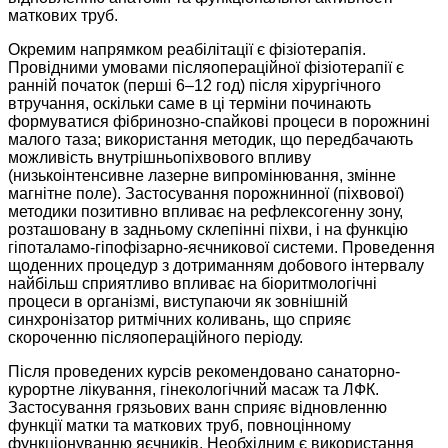
маткових труб.
Окремим напрямком реабілітації є фізіотерапія.
Провідними умовами післяопераційної фізіотерапії є
ранній початок (перші 6–12 год) після хірургічного
втручання, оскільки саме в ці терміни починають
формуватися фіб­ринозно-спайкові процеси в порожнині
малого таза; використання методик, що передбачають
можливість внутрішньопіхвового впливу
(низькоінтенсивне лазерне випромінювання, змінне
магнітне поле). Застосування порожнинної (піхвової)
методики позитивно впливає на рефлексогенну зону,
розташовану в задньому склепінні піхви, і на функцію
гіпоталамо-гіпофізарно-яєчникової системи. Проведення
щоденних процедур з дотриманням добового інтервалу
найбільш сприятливо впливає на біоритмологічні
процеси в організмі, виступаючи як зовнішній
синхронізатор ритмічних коливань, що сприяє
скороченню післяопераційного періоду.
Після проведених курсів рекомендовано санаторно-
курортне лікування, гінекологічний масаж та ЛФК.
Застосування грязьових ванн сприяє відновленню
функції матки та маткових труб, повноцінному
функціонуванню яєчників. Необхідним є використання