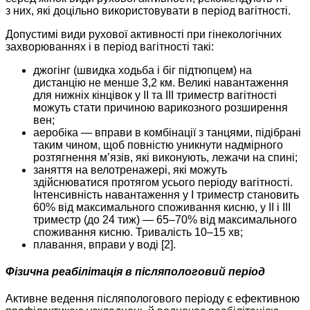
з них, які доцільно використовувати в період вагітності.
Допустимі види рухової активності при гінекологічних
захворюваннях і в період вагітності такі:
джогінг (швидка ходьба і біг підтюпцем) на
дистанцію не менше 3,2 км. Великі навантаження
для нижніх кінцівок у ІІ та ІІІ триместр вагітності
можуть стати причиною варикозного розширення
вен;
аеробіка — вправи в комбінації з танцями, підібрані
таким чином, щоб повністю уникнути надмірного
розтягнення м’язів, які виконують, лежачи на спині;
заняття на велотренажері, які можуть
здійснюватися протягом усього періоду вагітності.
Інтенсивність навантаження у І триместр становить
60% від максимального споживання кисню, у ІІ і ІІІ
триместр (до 24 тиж) — 65–70% від максимального
споживання кисню. Тривалість 10–15 хв;
плавання, вправи у воді [2].
Фізична реабілітація в післяпологовий період
Активне ведення післяпологового періоду є ефективною