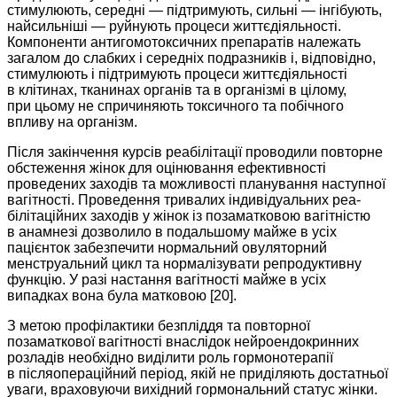
стимулюють, середні — підтримують, сильні — інгібують,
найсильніші — руйнують процеси життєдіяльності.
Компоненти антигомотоксичних препаратів належать
загалом до слабких і середніх подразників і, відповідно,
стимулюють і підтримують процеси життєдіяльності
в клітинах, тканинах органів та в організмі в цілому,
при цьому не спричиняють токсичного та побічного
впливу на організм.
Після закінчення курсів реабілітації проводили пов­торне
обстеження жінок для оцінювання ефективності
проведених заходів та можливості планування наступної
вагітності. Проведення тривалих індивідуальних реа­
білітаційних заходів у жінок із позаматковою вагітністю
в анамнезі дозволило в подальшому майже в усіх
пацієнток забезпечити нормальний овуляторний
менструальний цикл та нормалізувати репродуктивну
функцію. У разі настання вагітності майже в усіх
випадках вона була матковою [20].
З метою профілактики безпліддя та повторної
позаматкової вагітності внаслідок нейроендокринних
розладів необхідно виділити роль гормонотерапії
в післяопераційний період, якій не приділяють достатньої
уваги, враховуючи вихідний гормональний статус жінки.