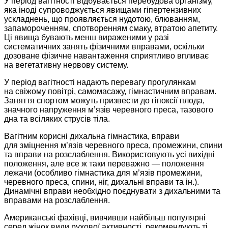
У період вагітності відбувається перебудова організму,
яка іноді супроводжується явищами гіпертензивних
ускладнень, що проявляється нудотою, блюванням,
запамороченням, спотворенням смаку, втратою апетиту.
Ці явища бувають менш вираженими у разі
систематичних занять фізичними вправами, оскільки
дозоване фізичне навантаження сприятливо впливає
на вегетативну нервову систему.
У період вагітності надають перевагу прогулянкам
на свіжому повітрі, самомасажу, гімнастичним вправам.
Заняття спортом можуть призвести до гіпоксії плода,
знач­ного напруження м’язів черевного преса, тазового
дна та всіляких струсів тіла.
Вагітним корисні дихальна гімнастика, вправи
для зміцнення м’язів черевного преса, промежини, спини
та вправи на розслаблення. Використовують усі вихідні
положення, але все ж таки переважно — положення
лежачи (особливо гімнастика для м’язів промежини,
черевного преса, спини, ніг, дихальні вправи та ін.).
Динамічні вправи необхідно поєднувати з дихальними та
вправами на розслаблення.
Американські фахівці, вивчивши найбільш популярні
серед жінок види рухової активності, рекомендують ті