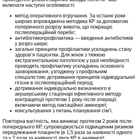
включати наступні особливості:
метод оперативного втручання. За останні роки
широко впроваджена методика КР за допомогою
попереч­ного розрізу живота, що покращує
післяопераційний перебіг;
антибіотикопрофілактика — введення антибіотиків
у розріз шкіри;
загальні принципи профілактики ускладнень стану
здоров’я пацієнтки. Для жінок з тяжкою
екстрагенітальною патологією у разі необхідності
проводять профілактику ускладнень основного
захворювання, узгоджену з профільним
спеціалістом; дотримання принципів індивідуальної
гігієни в післяопераційний період;
дотримання індивідуально визначеного в
акушерському стаціонарі ефективного методу
контрацепції протягом 1 року після операції,
включаючи метод лактаційної аменореї;
консультування з питань планування сім’ї.
Повторна вагітність, яка виникає протягом 2 років після
попереднього КР, супроводжується підвищеним ризиком
передлежання плаценти (в 1,5 раза за наявності одного
та у 2 рази за наявності двох КР в анамнезі),