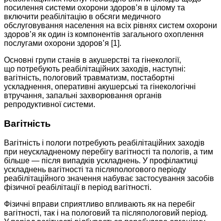
посилення системи охорони здоров’я в цілому та
включити реабілітацію в обсяги медичного
обслуговування населення на всіх рівнях систем охорони
здоров’я як один із компонентів загального охоплення
послугами охорони здоров’я [1].
Основні групи станів в акушерстві та гінекології,
що потребують реабілітаційних заходів, наступні:
вагітність, пологовий травматизм, постабортні
ускладнення, оперативні акушерські та гінекологічні
втручання, запальні захворювання органів
репродуктивної системи.
Вагітність
Вагітність і пологи потребують реабілітаційних заходів
при неускладненому перебігу вагітності та пологів, а тим
більше — після випадків ускладнень. У профілактиці
ускладнень вагітності та післяпологового періоду
реабілітаційного значення набуває застосування засобів
фізичної реабілітації в період вагітності.
Фізичні вправи сприятливо впливають як на перебіг
вагітності, так і на пологовий та післяпологовий період.