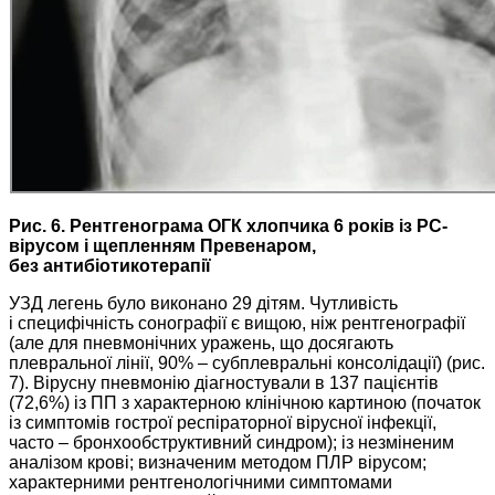
Рис. 6. Рентгенограма ОГК хлопчика 6 років із РС-
вірусом і щепленням Превенаром,
без антибіотикотерапії
УЗД легень було виконано 29 дітям. Чутливість
і специфічність сонографії є вищою, ніж рентгенографії
(але для пневмонічних уражень, що досягають
плевральної лінії, 90% – ​субплевральні консолідації) (рис.
7). Вірусну пневмонію діагностували в 137 пацієнтів
(72,6%) із ПП з характерною клінічною картиною (початок
із симптомів гострої респіраторної вірусної інфекції,
часто – ​бронхообструктивний синдром); із незміненим
аналізом крові; визначеним методом ПЛР вірусом;
характерними рентгенологічними симптомами