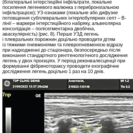
(білатеральні інтерстиційні інфільтрати, локальне
посилення легеневого малюнка з перибронхіальною
інфільтрацією); УЗ-­ознаками (локальне або дифузне
потовщення субплевральних інтерлобулярних септ – ​В-
лінії – ​маркери інтерстиційного набряку, альвеолярна
консолідація – ​полісегментарна двобічна,
аваскулярність) (рис. 8). Перше УЗД легень
і плевральних порожнин доцільно проводити дітям
із тяжкими пневмоніями та плевропнев­монією відразу
при надходженні до стаціонара, безпосередньо після
виконання стандартного рентгенологічного дослідження
легень у двох проєкціях. У період реконвалесценції при
формуванні фібринотораксу проводити ехографічне
дослідження легень доцільно 1 раз на 10 днів.