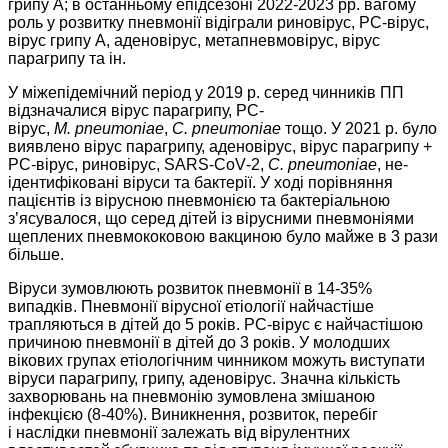
грипу А; в останньому епідсезоні 2022-2023 рр. вагому
роль у розвитку пневмонії відіграли риновірус, РС-вірус,
вірус грипу А, аденовірус, метапневмовірус, вірус
парагрипу та ін.
У міжепідемічний період у 2019 р. серед чинників ПП
відзначалися вірус парагрипу, РС-
вірус,
M. pneumoniae
,
C. pneumoniae
тощо. У 2021 р. було
виявлено вірус парагрипу, аденовірус, вірус парагрипу +
РС-вірус, риновірус, ­SARS-CoV‑2,
C. pneumoniae
, не­
ідентифіковані віруси та бактерії. У ході порівняння
пацієнтів із вірусною пневмонією та бактеріальною
з’ясувалося, що серед дітей із вірусними пневмоніями
щеплених пнев­мококовою вакциною було майже в 3 рази
більше.
Віруси зумовлюють розвиток пнев­монії в 14-35%
випадків. Пневмонії вірусної етіології найчастіше
трапляються в дітей до 5 років. РС-вірус є найчастішою
причиною пневмонії в дітей до 3 років. У молодших
вікових групах ­етіологічним ­чинником можуть виступати
віруси парагрипу, грипу, аденовірус. Значна кількість
захворювань на пневмонію зумовлена змішаною
інфекцією (8-40%). Виникнення, розвиток, перебіг
і наслідки пневмонії залежать від вірулентних