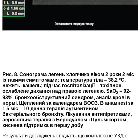
Рис. 8. Сонограма легень хлопчика віком 2 роки 2 міс
із такими симптомами: температура тіла – ​38,2 ºC,
нежить, кашель; під час госпіталізації – ​тахіпное,
ослаблене дихання над правою легенею, SaO
– 92-
2
93%, бронхообструктивний синдром, аналіз крові в
нормі. Щеплений за календарем ВООЗ. В анамнезі за
1,5 міс – ​10-денна терапія аугментином
бактеріального бронхіту. Лікування антипіретиками,
аерозольна терапія з Беродуалом і Пульмікортом,
киснева підтримка в першу добу
Результати досліджень свідчать, що комплексне УЗД є