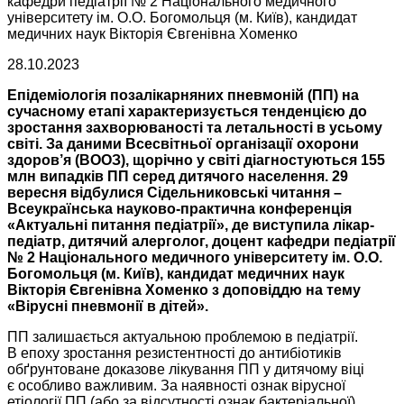
кафедри педіатрії № 2 Національного медичного
університету ім. О.О. Богомольця (м. Київ), кандидат
медичних наук Вікторія Євгенівна Хоменко
28.10.2023
Епідеміологія позалікарняних пневмоній (ПП) на
сучасному етапі характеризується тенденцією до
зростання захворюваності та летальності в усьому
світі. За даними Всесвітньої організації охорони
здоров’я (ВООЗ), щорічно у світі діагностуються 155
млн випадків ПП серед дитячого населення. 29
вересня відбулися Сідельниковські читання –
Всеукраїнська науково-практична конференція
«Актуальні питання педіатрії», де виступила лікар-
педіатр, дитячий алерголог, доцент кафедри педіатрії
№ 2 Національного медичного університету ім. О.О.
Богомольця (м. Київ), кандидат медичних наук
Вікторія Євгенівна Хоменко з доповіддю на тему
«Вірусні пневмонії в дітей».
ПП залишається актуальною проб­лемою в педіатрії.
В епоху зростання резистентності до антибіотиків
обґрунтоване доказове лікування ПП у дитячому віці
є особливо важливим. За наявності ознак вірусної
етіології ПП (або за відсутності ознак бактеріальної)