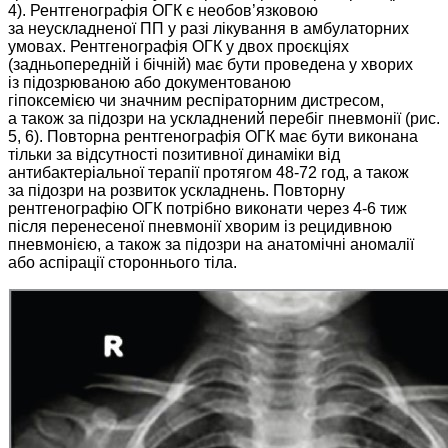
4). Рентгенографія ОГК є необов’язковою
за неускладненої ПП у разі лікування в амбулаторних
умовах. Рентгенографія ОГК у двох проєкціях
(задньопередній і бічній) має бути проведена у хворих
із підозрюваною або документованою
гіпоксемією чи значним респіраторним дистресом,
а також за підозри на ускладнений перебіг пневмонії (рис.
5, 6). Повторна рентгенографія ОГК має бути виконана
тільки за відсутності позитивної динаміки від
антибактеріальної терапії протягом 48-72 год, а також
за підозри на розвиток ускладнень. Повторну
рентгенографію ОГК потрібно виконати через 4-6 тиж
після перенесеної пневмонії хворим із рецидивною
пневмонією, а також за підозри на анатомічні аномалії
або аспірації стороннього тіла.