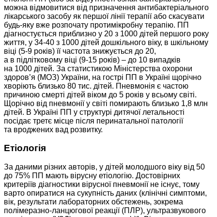
можна відмовитися від призначення антибактеріального
лікарського засобу як першої лінії терапії або скасувати
будь-яку вже розпочату протимікробну терапію. ПП
діагностується приблизно у 20 з 1000 дітей першого року
життя, у 34-40 з 1000 дітей дошкільного віку, в шкільному
віці (5-9 років) її частота знижується до 20,
а в підлітковому віці (9-15 років) – ​до 10 випадків
на 1000 дітей. За статистикою ­Міністерства охорони
здоров’я (МОЗ) України, на гострі ПП в Україні щорічно
хворіють близько 80 тис. дітей. Пневмонія є частою
причиною смерті дітей віком до 5 років у всьому світі.
Щорічно від пневмонії у світі помирають близько 1,8 млн
дітей. В Україні ПП у структурі дитячої летальності
посідає третє місце після перинатальної патології
та вроджених вад розвитку.
Етіологія
За даними різних авторів, у дітей молодшого віку від 50
до 75% ПП мають вірусну етіологію. Достовірних
критеріїв діагностики вірусної пневмонії не існує, тому
варто опиратися на сукупність даних (клінічні симптоми,
вік, результати лабораторних обстежень, зокрема
полімеразно-ланцюгової реакції (ПЛР), ультразвукового