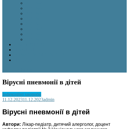
2025 №8
2025 №7
2025 №6
2025 №5
2025 №4
2025 №3
2025 №2
2025 №1
АРХІВ 2018-2024
НОВИНИ
РОЗМІСТИТИ СТАТТЮ
НАПИСАТИ
site mode button
Вірусні пневмонії в дітей
Інфекційні хвороби
11.12.2023
11.12.2023
admin
Вірусні пневмонії в дітей
Автори:
Лікар-педіатр, дитячий алерголог, доцент