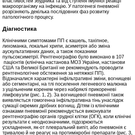
властивостей збудника та від ступеня імунної реакції
макроорганізму на інфекцію. У патогенезі пневмонії
розрізняють декілька послідовних фаз розвитку
патологічного процесу.
Діагностика
Клінічними симптомами ПП є кашель, тахіпное,
лихоманка, локальні хрипи, асиметрія або зміна
аускультативних даних, а також показники
пульсоксиметрії. Рентгенографію було виконано в 107
пацієнтів (клінічна настанова МОЗ України, настанови
США та Великої Британії не рекомендують проводити
рентгенологічне обстеження за нетяжкої ПП).
Відзначалися характерні інфільтративні зміни, вогнищеві
або сег­ментарні, на тлі посилення легеневого малюнка
з ущільненим коренем через набряклі прикореневі
лімфовузли (рис. 1, 2). За вогнищевої пневмонії також
виявляється гомогенна інфільтративна тінь унаслідок
сумації окремих дрібних вогнищ. Дітям із клінічними
ознаками пневмонії рекомендується виконувати
рентгенографію органів грудної клітки (ОГК), коли клінічні
результати є неоднозначними, підозрюються
ускладнення, як-от плевральний випіт, або пневмонія є
тривалою й не реагує на протимікробні препарати (рис. 3,