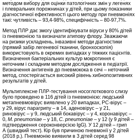
методом вибору для оцінки патологічних змін у легенях
і плевральних порожнинах у дітей, при цьому показники
діагностичної ефективності цього методу при пневмоніях
такі: чутливість – ​93,4-98%, специфічність – ​80-97,7%.
Метод ПЛР дає змогу ідентифікувати віруси у 80% дітей
із пневмонією та визначати атипову флору. Зважаючи
на ризики ускладнень, інвазивні методи діагностики
(прямий забір легеневої тканини, бронхоскопія)
використовують в окремих випадках у тяжких пацієнтів.
Визначення бактеріальних культур мокротиння є
неточним і складним методом дослідження в педіатрії.
Визначення антигенів до пневмокока в сечі – ​неточний
метод, спостерігається високий рівень хибнопозитивних
результатів у дітей.
Мультиплексне ПЛР-тестування носоглоткового слизу
було проведено в 116 дітей із пневмонією: людський
метапневмовірус виявлено у 20 випадках, РС-вірус – ​
у 29, вірус парагрипу – ​в 14, аденовірус – ​у 21,
риновірус – ​у 9, людський бокавірус – ​у 4, коронавірус – ​
0,
M
.
pneumoniae
– ​у 18,
C
.
pneumoniae
– ​у 12 (у 9 дітей – ​
підтвердження сероконверсією IgG). У 12 дітей – ​грип
А (швидкий тест). Кір був причиною пневмонії у 2 дітей
(2018 р.). Пневмонію виявили в 3 дітей серед 98