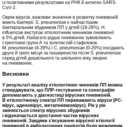
із позитивними результатами на РНК й антиген SARS-
CoV‑2.
Окрім вірусів, важливе значення в розвитку пневмоній
мають бактерії. S. pneumoniae є найчастішим
бактеріальним збудником ПП у дітей (18-28%). H.
influenzae виступає етіологічним чинником пневмонії
в 5% дітей. Набагато рідше пневмонію зумовлюють
стрептокок групи А та золотистий стафілокок.
M. pneumoniae (4‑39%) і C. pneumoniae (0‑20%) посідають
друге й третє місця за поширеністю після S. pneumoniae
серед дітей дошкільного та шкільного віку, хворих
на пневмонію.
Висновки
У результаті аналізу етіологічних чинників ПП можна
стверджувати, що ПЛР-тестування та сонографія
допомагають у діагностиці вірусних пневмоній.
В етіологічному спектрі ПП переважають віруси (РС-
вірус, аденовірус, метапневмовірус). Рік у рік
змінюється спектр вірусних збудників
і відзначається зростання частки вірусних
пневмоній. Завдяки з’ясуванню вірусної етіології
пневмонії в амбулаторних пацієнтів було можливим