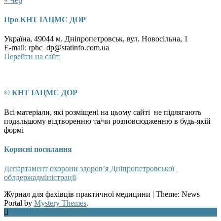
« Чер
Про КНТ ІАЦМС ДОР
Україна, 49044 м. Дніпропетровськ, вул. Новосільна, 1
E-mail: rphc_dp@statinfo.com.ua
Перейти на сайт
© КНТ ІАЦМС ДОР
Всі матеріали, які розміщені на цьому сайті не підлягають
подальшому відтворенню та/чи розповсюдженню в будь-якій
формі
Корисні посилання
Департамент охорони здоров’я Дніпропетровської
облдержадміністрації
Журнал для фахівців практичної медицини
|
Theme: News
Portal by
Mystery Themes
.