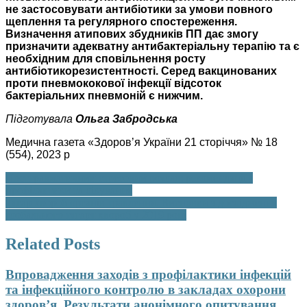
не застосовувати антибіотики за умови повного
щеплення та регулярного спостереження.
Визначення атипових збудників ПП дає змогу
призначити адекватну антибактеріальну терапію та є
необхідним для сповільнення росту
антибіотикорезистентності. Серед вакцинованих
проти пневмококової інфекції відсоток
бактеріальних пневмоній є нижчим.
Підготувала
Ольга Забродська
Медична газета «Здоров’я України 21 сторіччя» № 18
(554), 2023 р
Навігація
Посттравматичний стресовий розлад: рекомендації з
профілактики та лікування
записів
Тягар хвороб органів травлення. Висновки з дослідження
глобального тягаря хвороб у 2019 році
Related Posts
Впровадження заходів з профілактики інфекцій
та інфекційного контролю в закладах охорони
здоров’я. Результати анонімного опитування