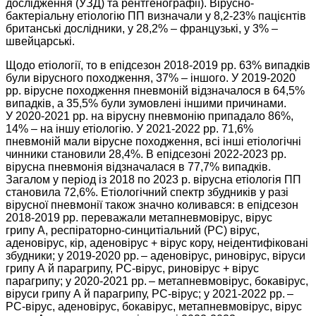
дослідження (УЗД) та рентгенографії). Вірусно-
бактеріальну етіологію ПП визначали у 8,2-23% пацієнтів
британські дослідники, у 28,2% – ​французькі, у 3% – ​
швейцарські.
Щодо етіології, то в епідсезон 2018-2019 рр. 63% випадків
були вірусного походження, 37% – ​іншого. У 2019-2020
рр. вірусне походження пневмоній відзначалося в 64,5%
­випадків, а 35,5% були зумовлені іншими причинами.
У 2020-2021 рр. на вірусну пневмонію припадало 86%,
14% – ​на іншу етіологію. У 2021-2022 рр. 71,6%
пневмоній мали вірусне походження, всі інші етіологічні
чинники становили 28,4%. В епідсезоні 2022-2023 рр.
вірусна пневмонія відзначалася в 77,7% випадків.
Загалом у період із 2018 по 2023 р. вірусна етіологія ПП
становила 72,6%. Етіологічний спектр збудників у разі
вірусної пневмонії також значно коливався: в епідсезон
2018-2019 рр. переважали метапневмовірус, вірус
грипу А, респіраторно-­синцитіальний (РС) вірус,
аденовірус, кір, аденовірус + вірус кору, неідентифіковані
збудники; у 2019-2020 рр. – ​аденовірус, риновірус, віруси
грипу А й парагрипу, РС-вірус, риновірус + вірус
парагрипу; у 2020-2021 рр. – ​метапневмовірус, бокавірус,
віруси грипу А й парагрипу, РС-вірус; у 2021-2022 рр. – ​
РС-вірус, аденовірус, бокавірус, метапневмовірус, вірус