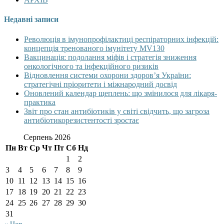
Недавні записи
Революція в імунопрофілактиці респіраторних інфекцій:
концепція тренованого імунітету MV130
Вакцинація: подолання міфів і стратегія зниження
онкологічного та інфекційного ризиків
Відновлення системи охорони здоров’я України:
стратегічні пріоритети і міжнародний досвід
Оновлений календар щеплень: що змінилося для лікаря-
практика
Звіт про стан антибіотиків у світі свідчить, що загроза
антибіотикорезистентості зростає
Серпень 2026
Пн
Вт
Ср
Чт
Пт
Сб
Нд
1
2
3
4
5
6
7
8
9
10
11
12
13
14
15
16
17
18
19
20
21
22
23
24
25
26
27
28
29
30
31