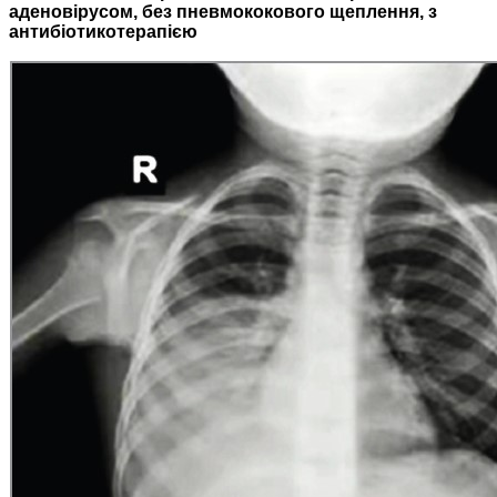
аденовірусом, без пневмококового щеплення, з
антибіотикотерапією