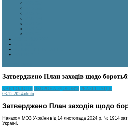
2025 №7
2025 №6
2025 №5
2025 №4
2025 №3
2025 №2
2025 №1
АРХІВ 2018-2024
НОВИНИ
РОЗМІСТИТИ СТАТТЮ
НАПИСАТИ
site mode button
Затверджено План заходів щодо боротьб
КАРДІОЛОГІЯ
ОХОРОНА ЗДОРОВ'Я
РЕАБІЛІТАЦІЯ
03.12.2024
admin
Затверджено План заходів щодо бор
Наказом МОЗ України від 14 листопада 2024 р. № 1914 зат
Україні.