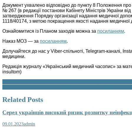
Документ ухвалено відповідно до пункту 8 Положення про М
№ 267 (в редакції постанови Кабінету Міністрів України від
затвердження Порядку організації надання медичної допомо
1118/40174, з метою покращення якості надання медичної 
Ознайомитися із Планом заходів можна за
посиланням
.
Наказ МОЗ — за
посиланням
.
Долучайтеся до нас у Viber-спільноті, Telegram-каналі, Ins
медицини.
Редакція журналу «Український медичний часопис» за мате
insultom)
Навігація
Маршрути екстреної медичної допомоги тепер узгоджуватимут
МОЗ проводитиме аудит надання допомоги при гострому мозков
записів
Related Posts
Серед українців високий ризик розвитку неінфек
09.01.2023
admin