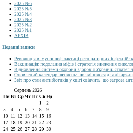
2025 №6
2025 №5
2025 №4
2025 №3
2025 №2
2025 №1
АРХІВ
Недавні записи
Революція в імунопрофілактиці респіраторних інфекцій: 
Вакцинація: подолання міфів і стратегія зниження онколо
Відновлення системи охорони здоров’я України: стратегіч
Оновлений календар щеплень: що змінилося для лікаря-п
Звіт про стан антибіотиків у світі свідчить, що загроза ан
Серпень 2026
Пн
Вт
Ср
Чт
Пт
Сб
Нд
1
2
3
4
5
6
7
8
9
10
11
12
13
14
15
16
17
18
19
20
21
22
23
24
25
26
27
28
29
30