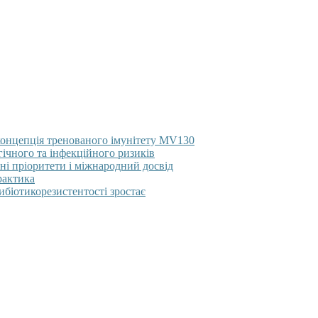
концепція тренованого імунітету MV130
гічного та інфекційного ризиків
ні пріоритети і міжнародний досвід
рактика
тибіотикорезистентості зростає