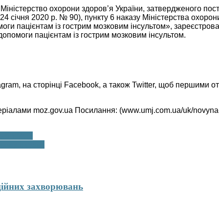
іністерство охорони здоров’я України, затвердженого поста
 24 січня 2020 р. № 90), пункту 6 наказу Міністерства охоро
ги пацієнтам із гострим мозковим інсультом», зареєстровано
допомоги пацієнтам із гострим мозковим інсультом.
tagram, на сторінці Facebook, а також Twitter, щоб першими о
ріалами moz.gov.ua Посилання: (www.umj.com.ua/uk/novyna-2
ься з МОЗ
ому інсульті
ційних захворювань