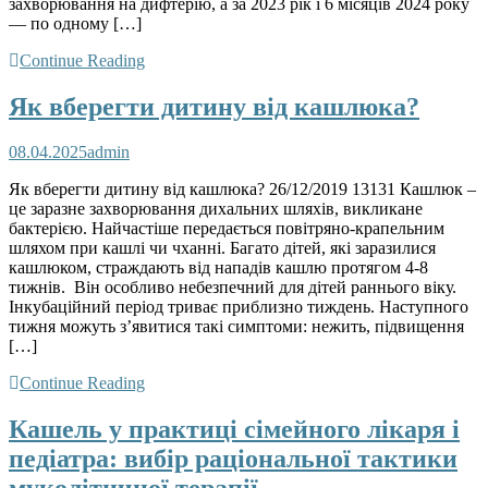
захворювання на дифтерію, а за 2023 рік і 6 місяців 2024 року
— по одному […]
Continue Reading
Як вберегти дитину від кашлюка?
08.04.2025
admin
Як вберегти дитину від кашлюка? 26/12/2019 13131 Кашлюк –
це заразне захворювання дихальних шляхів, викликане
бактерією. Найчастіше передається повітряно-крапельним
шляхом при кашлі чи чханні. Багато дітей, які заразилися
кашлюком, страждають від нападів кашлю протягом 4-8
тижнів. Він особливо небезпечний для дітей раннього віку.
Інку­ба­ційний період триває приблизно тиждень. Наступного
тижня можуть з’явитися такі симптоми: нежить, підвищення
[…]
Continue Reading
Кашель у практиці сімейного лікаря і
педіатра: вибір раціональної тактики