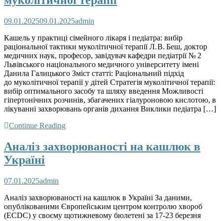
муколітичної терапії
09.01.2025
09.01.2025
admin
Кашель у практиці сімейного лікаря і педіатра: вибір
раціональної тактики муколітичної терапії Л. В. Беш, доктор
медичних наук, професор, завідувач кафедри педіатрії № 2
Львівського національного медичного університету імені
Данила Галицького Зміст статті: Раціональний підхід
до муколітичної терапії у дітей Стратегія муколітичної терапії:
вибір оптимального засобу та шляху введення Можливості
гіпертонічних розчинів, збагачених гіалуроновою кислотою, в
лікуванні захворювань органів дихання Виклики педіатра […]
Continue Reading
Аналіз захворюваності на кашлюк в
Україні
07.01.2025
admin
Аналіз захворюваності на кашлюк в Україні За даними,
опублікованими Європейським центром контролю хвороб
(ECDC) у своєму щотижневому бюлетені за 17-23 березня