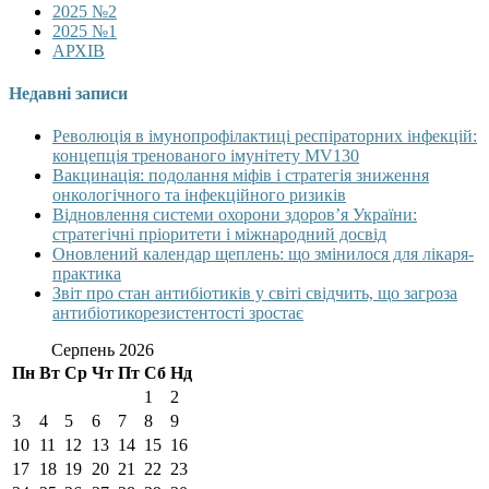
2025 №2
2025 №1
АРХІВ
Недавні записи
Революція в імунопрофілактиці респіраторних інфекцій:
концепція тренованого імунітету MV130
Вакцинація: подолання міфів і стратегія зниження
онкологічного та інфекційного ризиків
Відновлення системи охорони здоров’я України:
стратегічні пріоритети і міжнародний досвід
Оновлений календар щеплень: що змінилося для лікаря-
практика
Звіт про стан антибіотиків у світі свідчить, що загроза
антибіотикорезистентості зростає
Серпень 2026
Пн
Вт
Ср
Чт
Пт
Сб
Нд
1
2
3
4
5
6
7
8
9
10
11
12
13
14
15
16
17
18
19
20
21
22
23