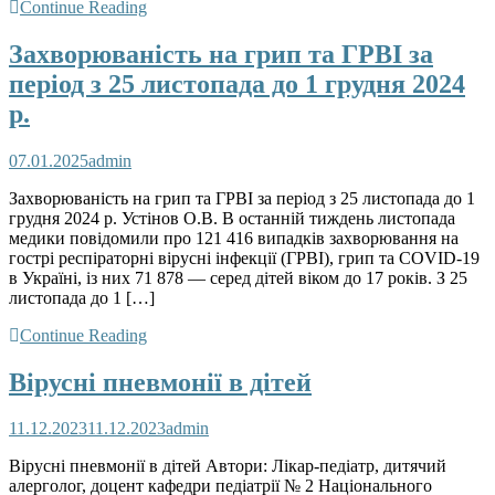
Continue Reading
Захворюваність на грип та ГРВІ за
період з 25 листопада до 1 грудня 2024
р.
07.01.2025
admin
Захворюваність на грип та ГРВІ за період з 25 листопада до 1
грудня 2024 р. Устінов О.В. В останній тиждень листопада
медики повідомили про 121 416 випадків захворювання на
гострі респіраторні вірусні інфекції (ГРВІ), грип та COVID-19
в Україні, із них 71 878 — серед дітей віком до 17 років. З 25
листопада до 1 […]
Continue Reading
Вірусні пневмонії в дітей
11.12.2023
11.12.2023
admin
Вірусні пневмонії в дітей Автори: Лікар-педіатр, дитячий
алерголог, доцент кафедри педіатрії № 2 Національного