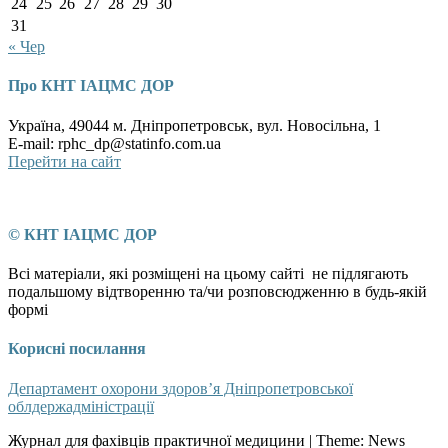
24
25
26
27
28
29
30
31
« Чер
Про КНТ ІАЦМС ДОР
Україна, 49044 м. Дніпропетровськ, вул. Новосільна, 1
E-mail: rphc_dp@statinfo.com.ua
Перейти на сайт
© КНТ ІАЦМС ДОР
Всі матеріали, які розміщені на цьому сайті не підлягають
подальшому відтворенню та/чи розповсюдженню в будь-якій
формі
Корисні посилання
Департамент охорони здоров’я Дніпропетровської
облдержадміністрації
Журнал для фахівців практичної медицини
|
Theme: News