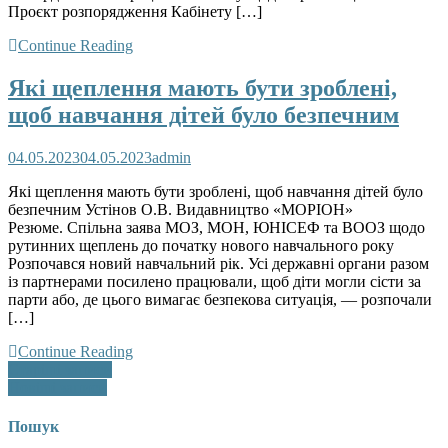
Проєкт розпорядження Кабінету […]
Continue Reading
Які щеплення мають бути зроблені,
щоб навчання дітей було безпечним
04.05.2023
04.05.2023
admin
Які щеплення мають бути зроблені, щоб навчання дітей було
безпечним Устінов О.В. Видавництво «МОРІОН»
Резюме. Спільна заява МОЗ, МОН, ЮНІСЕФ та ВООЗ щодо
рутинних щеплень до початку нового навчального року
Розпочався новий навчальний рік. Усі державні органи разом
із партнерами посилено працювали, щоб діти могли сісти за
парти або, де цього вимагає безпекова ситуація, — розпочали
[…]
Continue Reading
Навігація
Старіші записи
Новіші записи
за
записами
Пошук