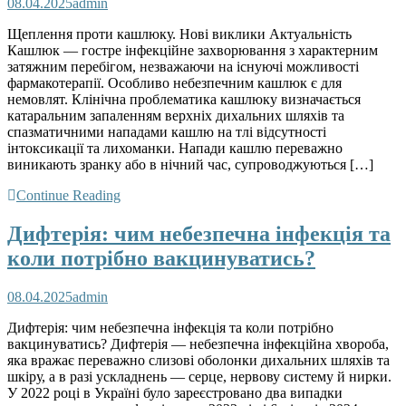
08.04.2025
admin
Щеплення проти кашлюку. Нові виклики Актуальність
Кашлюк — гостре інфекційне захворювання з характерним
затяжним перебігом, незважаючи на існуючі можливості
фармакотерапії. Особливо небезпечним кашлюк є для
немовлят. Клінічна проблематика кашлюку визначається
катаральним запаленням верхніх дихальних шляхів та
спазматичними нападами кашлю на тлі відсутності
інтоксикації та лихоманки. Напади кашлю переважно
виникають зранку або в нічний час, супроводжуються […]
Continue Reading
Дифтерія: чим небезпечна інфекція та
коли потрібно вакцинуватись?
08.04.2025
admin
Дифтерія: чим небезпечна інфекція та коли потрібно
вакцинуватись? Дифтерія — небезпечна інфекційна хвороба,
яка вражає переважно слизові оболонки дихальних шляхів та
шкіру, а в разі ускладнень — серце, нервову систему й нирки.
У 2022 році в Україні було зареєстровано два випадки