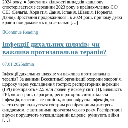
2024 року, ● Зростання кількості випадків кашлюку
спостерігається з середини 2023 року в країнах-членах ЄС/
ЄЕЗ (Бельгія, Хорватія, Данія, Іспанія, Швеція, Норвегія,
Данія). Зростання продовжилося і в 2024 році, причому деякі
країни повідомляють про летальні […]
Continue Reading
Інфекції дихальних шляхів: чи
важлива протизапальна терапія?
07.01.2025
admin
Інфекції дихальних шляхів: чи важлива протизапальна
терапія? За даними Всесвітньої організації охорони здоров’я,
щороку через ускладнення гострих респіраторних інфекцій
(ГРІ) помирають ≈2,5 млн людей у всьому світі [1]. Більшість
ГРІ, як-от грип, парагрип, респіраторно-синцитіальна
інфекція, властива сезонність, коронавірусна інфекція, яка
часто супроводжується гострим респіраторним дистрес-
синдромом, є активними протягом усього року. Респіраторні
віруси порушують мукоциліарний кліренс, руйнують війки
[…]