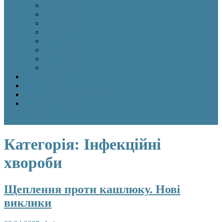
2025 №8
2025 №7
2025 №6
2025 №5
2025 №4
2025 №3
2025 №2
2025 №1
АРХІВ 2018-2024
НОВИНИ
РОЗМІСТИТИ СТАТТЮ
НАПИСАТИ
site mode button
Категорія:
Інфекційні
хвороби
Щеплення проти кашлюку. Нові
виклики