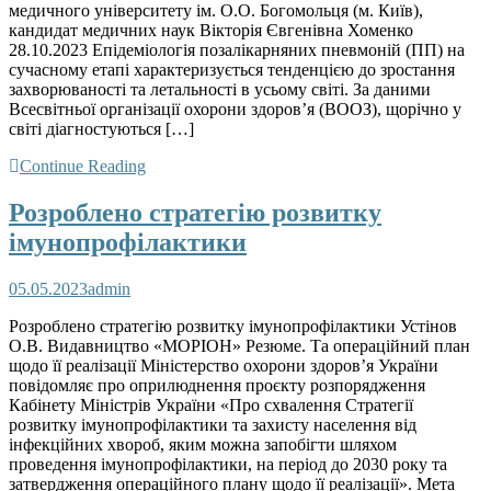
медичного університету ім. О.О. Богомольця (м. Київ),
кандидат медичних наук Вікторія Євгенівна Хоменко
28.10.2023 Епідеміологія позалікарняних пневмоній (ПП) на
сучасному етапі характеризується тенденцією до зростання
захворюваності та летальності в усьому світі. За даними
Всесвітньої організації охорони здоров’я (ВООЗ), щорічно у
світі діагностуються […]
Continue Reading
Розроблено стратегію розвитку
імунопрофілактики
05.05.2023
admin
Розроблено стратегію розвитку імунопрофілактики Устінов
О.В. Видавництво «МОРІОН» Резюме. Та операційний план
щодо її реалізації Міністерство охорони здоров’я України
повідомляє про оприлюднення проєкту розпорядження
Кабінету Міністрів України «Про схвалення Стратегії
розвитку імунопрофілактики та захисту населення від
інфекційних хвороб, яким можна запобігти шляхом
проведення імунопрофілактики, на період до 2030 року та
затвердження операційного плану щодо її реалізації». Мета