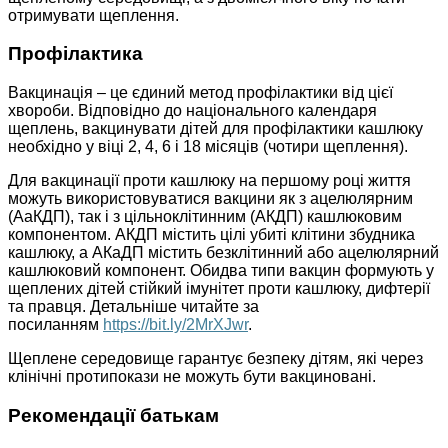
отримувати щеплення.
Профілактика
Вакцинація – це єдиний метод профілактики від цієї
хвороби. Відповідно до національного календаря
щеплень, вакцинувати дітей для профілактики кашлюку
необхідно у віці 2, 4, 6 і 18 місяців (чотири щеплення).
Для вакцинації проти кашлюку на першому році життя
можуть використовуватися вакцини як з ацелюлярним
(АаКДП), так і з цільноклітинним (АКДП) кашлюковим
компонентом. АКДП містить цілі убиті клітини збудника
кашлюку, а АКаДП містить безклітинний або ацелюлярний
кашлюковий компонент. Обидва типи вакцин формують у
щеплених дітей стійкий імунітет проти кашлюку, дифтерії
та правця. Детальніше читайте за
посиланням
https://bit.ly/2MrXJwr
.
Щеплене середовище гарантує безпеку дітям, які через
клінічні протипокази не можуть бути вакциновані.
Рекомендації батькам