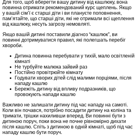
Для того, щоб вберегти вашу дитину від кашлюку, вона
повинна отримати рекомендований курс щеплень. Якщо
у вашій сім’ї є старші діти і ви плануєте поповнення,
пам’ятайте, що старші діти, які не отримали всі щеплення
від кашлюку, несуть загрозу немовляті.
Якщо вашій дитині поставили діагноз “кашлюк”, ви
повинні дотримуватися правил, які полегшать перебіг
хвороби.
Дитина повинна перебувати у тихій, мало освітленій
кімнаті
Не турбуйте малюка зайвий раз
Постійно провітрюйте кімнату
Годувати хворих дітей слід малими порціями, після
нападу кашлю
Бережіть дитину від впливу подразників, що
провокують напади кашлю
Важливо не залишати дитину під час нападу на самоті.
Коли він почався, потрібно посадити дитину на коліна та
тримати, трішки нахиливши вперед. Ви повинні бути з
дитиною поруч, поки вона не почне рівномірно дихати
після кашлю. Спіть з дитиною в одній кімнаті, щоб під час
нападу кашлю бути поруч.