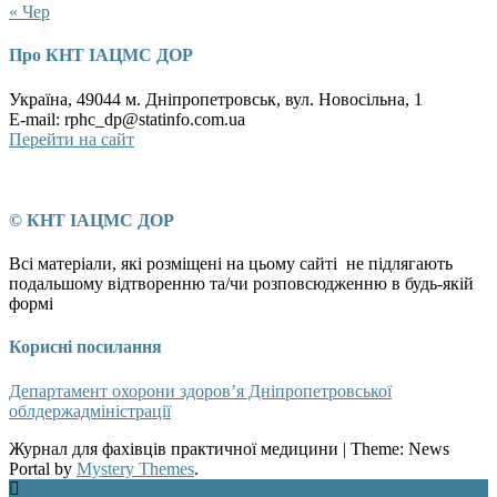
« Чер
Про КНТ ІАЦМС ДОР
Україна, 49044 м. Дніпропетровськ, вул. Новосільна, 1
E-mail: rphc_dp@statinfo.com.ua
Перейти на сайт
© КНТ ІАЦМС ДОР
Всі матеріали, які розміщені на цьому сайті не підлягають
подальшому відтворенню та/чи розповсюдженню в будь-якій
формі
Корисні посилання
Департамент охорони здоров’я Дніпропетровської
облдержадміністрації
Журнал для фахівців практичної медицини
|
Theme: News
Portal by
Mystery Themes
.