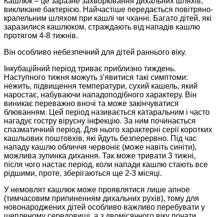
Кашлюк – це заразне захворювання дихальних шляхів,
викликане бактерією. Найчастіше передається повітряно-
крапельним шляхом при кашлі чи чханні. Багато дітей, які
заразилися кашлюком, страждають від нападів кашлю
протягом 4-8 тижнів.
Він особливо небезпечний для дітей раннього віку.
Інку­ба­ційний період триває приблизно тиждень.
Наступного тижня можуть з’явитися такі симптоми:
нежить, підвищення температури, сухий кашель, який
наростає, набуваючи нападоподібного характеру. Він
виникає переважно вночі та може закінчуватися
блюванням. Цей період називається катаральним і часто
нагадує гостру вірусну інфекцію. За ним починається
спазматичний період. Для нього характерні серії коротких
кашльових поштовхів, які йдуть безперервно. Під час
нападу кашлю обличчя червоніє (може навіть синіти),
можлива зупинка дихання. Так може тривати 3 тижні,
після чого настає період, коли напади кашлю стають все
рідшими, проте, зберігаються ще 2-3 місяці.
У немовлят кашлюк може проявлятися лише апное
(тимчасовим припиненням дихальних рухів), тому для
новонароджених дітей особливо важливо перебувати у
щепленому середовищі, а з двомісячного віку почати