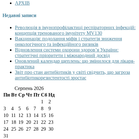
АРХІВ
Недавні записи
Революція в імунопрофілактиці респіраторних інфекцій:
концепція тренованого імунітету MV130
Вакцинація: подолання міфів і стратегія зниження
онкологічного та інфекційного ризиків
Відновлення системи охорони здоров’я України:
стратегічні пріоритети і міжнародний досвід
Оновлений календар щеплень: що змінилося для лікаря-
практика
Звіт про стан антибіотиків у світі свідчить, що загроза
антибіотикорезистентості зростає
Серпень 2026
Пн
Вт
Ср
Чт
Пт
Сб
Нд
1
2
3
4
5
6
7
8
9
10
11
12
13
14
15
16
17
18
19
20
21
22
23
24
25
26
27
28
29
30
31