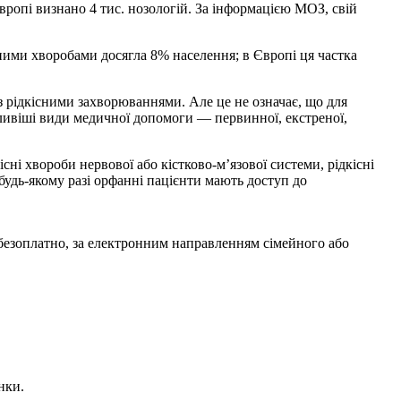
вропі визнано 4 тис. нозологій. За інформацією МОЗ, свій
сними хворобами досягла 8% населення; в Європі ця частка
 рідкісними захворюваннями. Але це не означає, що для
ивіші види медичної допомоги — первинної, екстреної,
ні хвороби нервової або кістково-м’язової системи, рідкісні
будь-якому разі орфанні пацієнти мають доступ до
безоплатно, за електронним направленням сімейного або
нки.