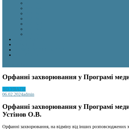
2025 №7
2025 №6
2025 №5
2025 №4
2025 №3
2025 №2
2025 №1
АРХІВ 2018-2024
НОВИНИ
РОЗМІСТИТИ СТАТТЮ
НАПИСАТИ
site mode button
Орфанні захворювання у Програмі мед
ДО УВАГИ
06.02.2024
admin
Орфанні захворювання у Програмі мед
Устінов О.В.
Орфанні захворювання, на відміну від інших розповсюджених хв