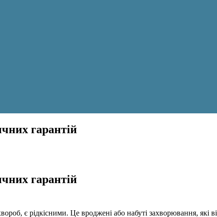
ичних гарантій
ичних гарантій
ороб, є рідкісними. Це вроджені або набуті захворювання, які в