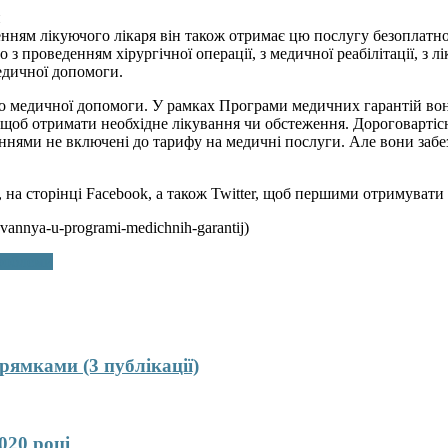
и
нням лікуючого лікаря він також отримає цю послугу безоплатно 
з проведенням хірургічної операції, з медичної реабілітації, з 
едичної допомоги.
 медичної допомоги. У рамках Програми медичних гарантій вони
 щоб отримати необхідне лікування чи обстеження. Дороговартісн
аннями не включені до тарифу на медичні послуги. Але вони заб
am, на сторінці Facebook, а також Twitter, щоб першими отримуват
annya-u-programi-medichnih-garantij)
проблеми
рямками (3 публікації)
020 році