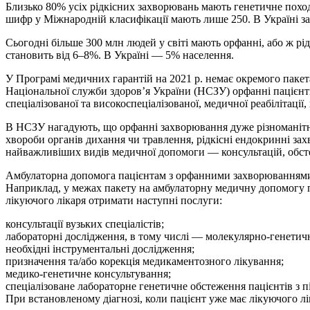
Близько 80% усіх рідкісних захворювань мають генетичне поход
шифр у Міжнародній класифікації мають лише 250. В Україні за
Сьогодні більше 300 млн людей у світі мають орфанні, або ж рі
становить від 6–8%. В Україні — 5% населення.
У Програмі медичних гарантій на 2021 р. немає окремого пакет
Національної служби здоров’я України (НСЗУ) орфанні пацієн
спеціалізованої та високоспеціалізованої, медичної реабілітації
В НСЗУ нагадують, що орфанні захворювання дуже різноманітні. 
хвороби органів дихання чи травлення, рідкісні ендокринні за
найважливіших видів медичної допомоги — консультацій, обстеже
Амбулаторна допомога пацієнтам з орфанними захворюванням
Наприклад, у межах пакету на амбулаторну медичну допомогу 
лікуючого лікаря отримати наступні послуги:
консультації вузьких спеціалістів;
лабораторні дослідження, в тому числі — молекулярно-генетичні,
необхідні інструментальні дослідження;
призначення та/або корекція медикаментозного лікування;
медико-генетичне консультування;
спеціалізоване лабораторне генетичне обстеження пацієнтів з пі
При встановленому діагнозі, коли пацієнт уже має лікуючого лі