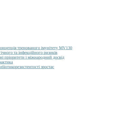
концепція тренованого імунітету MV130
гічного та інфекційного ризиків
ні пріоритети і міжнародний досвід
рактика
тибіотикорезистентості зростає