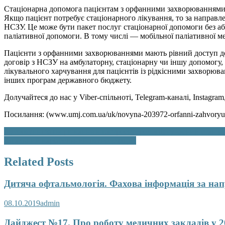
Стаціонарна допомога пацієнтам з орфанними захворюванням
Якщо пацієнт потребує стаціонарного лікування, то за направле
НСЗУ. Це може бути пакет послуг стаціонарної допомоги без або 
паліативної допомоги. В тому числі — мобільної паліативної м
Пацієнти з орфанними захворюваннями мають рівний доступ до
договір з НСЗУ на амбулаторну, стаціонарну чи іншу допомогу,
лікувального харчування для пацієнтів із рідкісними захворюв
інших програм державного бюджету.
Долучайтеся до нас у Viber-спільноті, Telegram-каналі, Instagr
Посилання: (www.umj.com.ua/uk/novyna-203972-orfanni-zahvoryuv
Навігація
Аутоімунні захворювання в гастроентерології: сучасний стан 
Загальний варіабельний імунодефіцит
записів
Related Posts
Дитяча офтальмологія. Фахова інформація за нап
08.10.2019
admin
Дайджест №17. Про роботу медичних закладів у 2