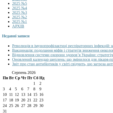
2025 №5
2025 №4
2025 №3
2025 №2
2025 №1
АРХІВ
Недавні записи
Революція в імунопрофілактиці респіраторних інфекцій: 
Вакцинація: подолання міфів і стратегія зниження онколо
Відновлення системи охорони здоров’я України: стратегіч
Оновлений календар щеплень: що змінилося для лікаря-п
Звіт про стан антибіотиків у світі свідчить, що загроза ан
Серпень 2026
Пн
Вт
Ср
Чт
Пт
Сб
Нд
1
2
3
4
5
6
7
8
9
10
11
12
13
14
15
16
17
18
19
20
21
22
23
24
25
26
27
28
29
30
31