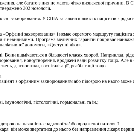
ження, але багато з них не мають чітко визначеної причини. В Є
тверджено 302 нозології.
дкісні захворювання. У США загальна кількість пацієнтів з рідкі
а «Орфанні захворювання» і немає окремого маршруту пацієнта з
ти є невидимими. Програма медичних гарантій покриває найважл
, паліативної допомоги, «Доступні ліки».
Вони відмічаються в більшості класах хвороб. Наприклад, рідкіс
хворювання, новоутворення, вроджені вади розвитку тощо. Але в 
нь, діагностики, госпіталізації, реабілітації тощо.
и
пацієнт з орфанним захворюванням або підозрою на нього може 
 імунологічні, гістологічні, гормональні та ін.;
дозрою на наявність спадкової та/або вродженої патології.
каря, він може звертатися до нього без направлення лікаря перви