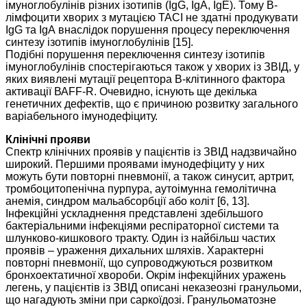
імуноглобулінів різних ізотипів (ІgG, IgА, IgЕ). Тому В-
лімфоцити хворих з мутацією ТАСІ не здатні продукувати
ІgG та ІgА внаслідок порушення процесу переключення
синтезу ізотипів імуноглобулінів [15].
Подібні порушення переключення синтезу ізотипів
імуноглобулінів спостерігаються також у хворих із ЗВІД, у
яких виявлені мутації рецептора В-клітинного фактора
активації ВАFF-R. Очевидно, існують ще декілька
генетичних дефектів, що є причиною розвитку загального
варіабельного імунодефіциту.
Клінічні прояви
Спектр клінічних проявів у пацієнтів із ЗВІД надзвичайно
широкий. Першими проявами імунодефіциту у них
можуть бути повторні пневмонії, а також синусит, артрит,
тромбоцитопенічна пурпура, аутоімунна гемолітична
анемія, синдром мальабсорбції або коліт [6, 13].
Інфекційні ускладнення представлені здебільшого
бактеріальними інфекціями респіраторної системи та
шлунково-кишкового тракту. Один із найбільш частих
проявів – ураження дихальних шляхів. Характерні
повторні пневмонії, що супроводжуються розвитком
бронхоектатичної хвороби. Окрім інфекційних уражень
легень, у пацієнтів із ЗВІД описані неказеозні гранульоми,
що нагадують зміни при саркоїдозі. Гранульоматозне