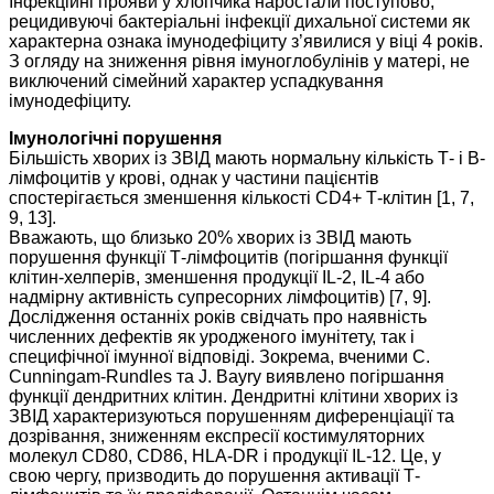
Інфекційні прояви у хлопчика наростали поступово,
рецидивуючі бактеріальні інфекції дихальної системи як
характерна ознака імунодефіциту з’явилися у віці 4 років.
З огляду на зниження рівня імуноглобулінів у матері, не
виключений сімейний характер успадкування
імунодефіциту.
Імунологічні порушення
Більшість хворих із ЗВІД мають нормальну кількість Т- і В-
лімфоцитів у крові, однак у частини пацієнтів
спостерігається зменшення кількості СD4+ Т-клітин [1, 7,
9, 13].
Вважають, що близько 20% хворих із ЗВІД мають
порушення функції Т-лімфоцитів (погіршання функції
клітин-хелперів, зменшення продукції ІL-2, ІL-4 або
надмірну активність супресорних лімфоцитів) [7, 9].
Дослідження останніх років свідчать про наявність
численних дефектів як уродженого імунітету, так і
специфічної імунної відповіді. Зокрема, вченими C.
Cunningam-Rundles та J. Bayry виявлено погіршання
функції дендритних клітин. Дендритні клітини хворих із
ЗВІД характеризуються порушенням диференціації та
дозрівання, зниженням експресії костимуляторних
молекул СD80, СD86, НLА-DR і продукції ІL-12. Це, у
свою чергу, призводить до порушення активації Т-