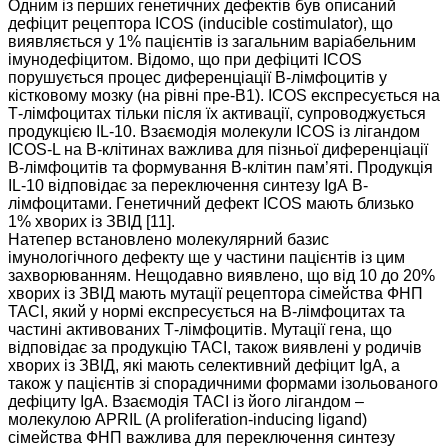
Одним із перших генетичних дефектів був описаний
дефіцит рецептора ІСОS (inducible costimulator), що
виявляється у 1% пацієнтів із загальним варіабельним
імунодефіцитом. Відомо, що при дефіциті ІСОS
порушується процес диференціації В-лімфоцитів у
кістковому мозку (на рівні пре-В1). ІСОS експресується на
Т-лімфоцитах тільки після їх активації, супроводжується
продукцією ІL-10. Взаємодія молекули ІСОS із лігандом
ІСОS-L на В-клітинах важлива для пізньої диференціації
В-лімфоцитів та формування В-клітин пам’яті. Продукція
ІL-10 відповідає за переключення синтезу ІgА В-
лімфоцитами. Генетичний дефект ІСОS мають близько
1% хворих із ЗВІД [11].
Натепер встановлено молекулярний базис
імунологічного дефекту ще у частини пацієнтів із цим
захворюванням. Нещодавно виявлено, що від 10 до 20%
хворих із ЗВІД мають мутації рецептора сімейства ФНП
ТАСІ, який у нормі експресується на В-лімфоцитах та
частині активованих Т-лімфоцитів. Мутації гена, що
відповідає за продукцію ТАСІ, також виявлені у родичів
хворих із ЗВІД, які мають селективний дефіцит ІgА, а
також у пацієнтів зі спорадичними формами ізольованого
дефіциту ІgА. Взаємодія ТАСІ із його лігандом –
молекулою АPRIL (A proliferation-inducing ligand)
сімейства ФНП важлива для переключення синтезу