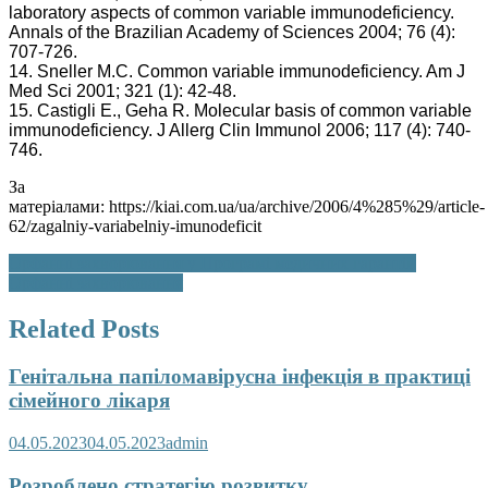
laboratory aspects of common variable immunodeficiency.
Annals of the Brazilian Academy of Sciences 2004; 76 (4):
707-726.
14. Sneller M.C. Common variable immunodeficiency. Am J
Med Sci 2001; 321 (1): 42-48.
15. Castigli E., Geha R. Molecular basis of common variable
immunodeficiency. J Allerg Clin Immunol 2006; 117 (4): 740-
746.
За
матеріалами: https://kiai.com.ua/ua/archive/2006/4%285%29/article-
62/zagalniy-variabelniy-imunodeficit
Навігація
Орфанні захворювання у Програмі медичних гарантій
Орфанні захворювання
записів
Related Posts
Генітальна папіломавірусна інфекція в практиці
сімейного лікаря
04.05.2023
04.05.2023
admin
Розроблено стратегію розвитку