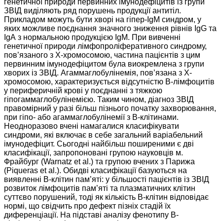
генетичної природи первинних імунодефіцитів із групи
ЗВІД виділяють ряд порушень продукції антитіл.
Прикладом можуть бути хворі на гіпер-ІgМ синдром, у
яких можливе поєднання значного зниження рівнів ІgG та
ІgА з нормальною продукцією ІgМ. При вивченні
генетичної природи лімфопроліферативного синдрому,
пов’язаного з Х-хромосомою, частина пацієнтів з цим
первинним імунодефіцитом була виокремлена з групи
хворих із ЗВІД. Агаммаглобулінемія, пов’язана з Х-
хромосомою, характеризується відсутністю В-лімфоцитів
у периферичній крові у поєднанні з тяжкою
гіпогаммаглобулінемією. Таким чином, діагноз ЗВІД
правомірний у разі більш пізнього початку захворювання,
при гіпо- або агаммаглобулінемії з В-клітинами.
Неодноразово вчені намагалися класифікувати
синдроми, які включає в себе загальний варіабельний
імунодефіцит. Сьогодні найбільш поширеними є дві
класифікації, запропоновані групою науковців м.
Фрайбург (Warnatz et al.) та групою вчених з Парижа
(Piqueras et al.). Обидві класифікації базуються на
виявленні В-клітин пам’яті: у більшості пацієнтів із ЗВІД
розвиток лімфоцитів пам’яті та плазматичних клітин
суттєво порушений, тоді як кількість В-клітин відповідає
нормі, що свідчить про дефект пізніх стадій їх
диференціації. На підставі аналізу фенотипу В-