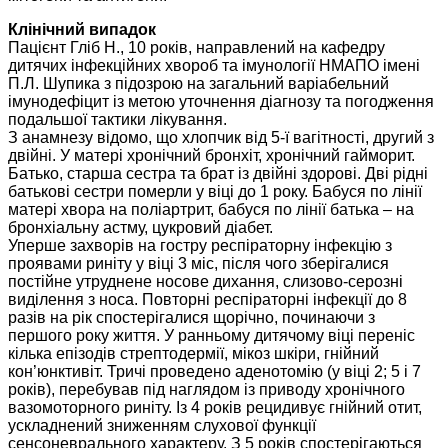
Клінічний випадок
Пацієнт Гліб Н., 10 років, направлений на кафедру
дитячих інфекційних хвороб та імунології НМАПО імені
П.Л. Шупика з підозрою на загальний варіабельний
імунодефіцит із метою уточнення діагнозу та погодження
подальшої тактики лікування.
З анамнезу відомо, що хлопчик від 5-ї вагітності, другий з
двійні. У матері хронічний бронхіт, хронічний гайморит.
Батько, старша сестра та брат із двійні здорові. Дві рідні
батькові сестри померли у віці до 1 року. Бабуся по лінії
матері хвора на поліартрит, бабуся по лінії батька – на
бронхіальну астму, цукровий діабет.
Уперше захворів на гостру респіраторну інфекцію з
проявами риніту у віці 3 міс, після чого зберігалися
постійне утруднене носове дихання, слизово-серозні
виділення з носа. Повторні респіраторні інфекції до 8
разів на рік спостерігалися щорічно, починаючи з
першого року життя. У ранньому дитячому віці переніс
кілька епізодів стрептодермії, мікоз шкіри, гнійний
кон’юнктивіт. Тричі проведено аденотомію (у віці 2; 5 і 7
років), перебував під наглядом із приводу хронічного
вазомоторного риніту. Із 4 років рецидивує гнійний отит,
ускладнений зниженням слухової функції
сенсоневрального характеру. З 5 років спостерігаються