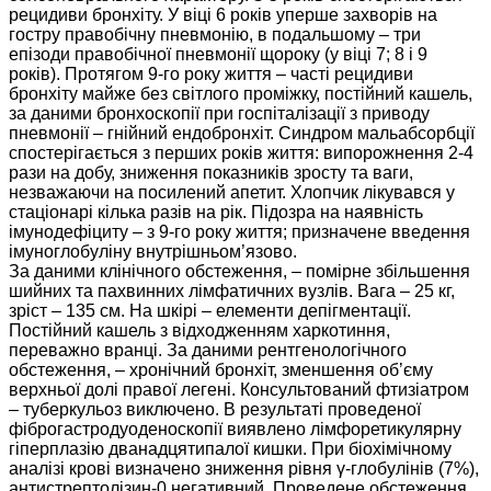
рецидиви бронхіту. У віці 6 років уперше захворів на
гостру правобічну пневмонію, в подальшому – три
епізоди правобічної пневмонії щороку (у віці 7; 8 і 9
років). Протягом 9-го року життя – часті рецидиви
бронхіту майже без світлого проміжку, постійний кашель,
за даними бронхоскопії при госпіталізації з приводу
пневмонії – гнійний ендобронхіт. Синдром мальабсорбції
спостерігається з перших років життя: випорожнення 2-4
рази на добу, зниження показників зросту та ваги,
незважаючи на посилений апетит. Хлопчик лікувався у
стаціонарі кілька разів на рік. Підозра на наявність
імунодефіциту – з 9-го року життя; призначене введення
імуноглобуліну внутрішньом’язово.
За даними клінічного обстеження, – помірне збільшення
шийних та пахвинних лімфатичних вузлів. Вага – 25 кг,
зріст – 135 см. На шкірі – елементи депігментації.
Постійний кашель з відходженням харкотиння,
переважно вранці. За даними рентгенологічного
обстеження, – хронічний бронхіт, зменшення об’єму
верхньої долі правої легені. Консультований фтизіатром
– туберкульоз виключено. В результаті проведеної
фіброгастродуоденоскопії виявлено лімфоретикулярну
гіперплазію дванадцятипалої кишки. При біохімічному
аналізі крові визначено зниження рівня γ-глобулінів (7%),
антистрептолізин-0 негативний. Проведене обстеження