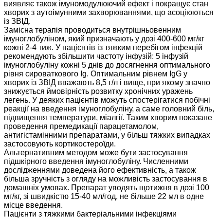
виявляє також імуномодулюючий ефект і покращує стан
хворих з аутоімунними захворюваннями, що асоціюються
із ЗВІД.
Замісна терапія проводиться внутрішньовенним
імуноглобуліном, який призначають у дозі 400-600 мг/кг
кожні 2-4 тиж. У пацієнтів із тяжким перебігом інфекцій
рекомендують збільшити частоту інфузій: 5 інфузій
імуноглобуліну кожні 5 днів до досягнення оптимального
рівня сироваткового Іg. Оптимальним рівнем ІgG у
хворих із ЗВІД вважають 8,5 г/л і вище, при якому значно
знижується ймовірність розвитку хронічних уражень
легень. У деяких пацієнтів можуть спостерігатися побічні
реакції на введення імуноглобуліну, а саме головний біль,
підвищення температури, міалгії. Таким хворим показане
проведення премедикації парацетамолом,
антигістамінними препаратами, у більш тяжких випадках
застосовують кортикостероїди.
Альтернативним методом може бути застосування
підшкірного введення імуноглобуліну. Численними
дослідженнями доведена його ефективність, а також
більша зручність з огляду на можливість застосування в
домашніх умовах. Препарат уводять щотижня в дозі 100
мг/кг, зі швидкістю 15-40 мл/год, не більше 22 мл в одне
місце введення.
Пацієнти з тяжкими бактеріальними інфекціями