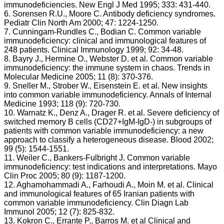
immunodeficiencies. New Engl J Med 1995; 333: 431-440.
6. Sorensen R.U., Moore C. Antibody deficiency syndromes.
Pediatr Clin North Am 2000; 47: 1224-1250.
7. Cunningam-Rundles C., Bodian C. Common variable
immunodeficiency: clinical and immunological features of
248 patients. Clinical Immunology 1999; 92: 34-48.
8. Bayry J., Hermine O., Webster D. et al. Common variable
immunodeficiency: the immune system in chaos. Trends in
Molecular Medicine 2005; 11 (8): 370-376.
9. Sneller M., Strober W., Eisenstein E. et al. New insights
into common variable immunodeficiency. Annals of Internal
Medicine 1993; 118 (9): 720-730.
10. Warnatz K., Denz A., Drager R. et al. Severe deficiency of
switched memory B cells (CD27+IgM-IgD-) in subgroups of
patients with common variable immunodeficiency: a new
approach to classify a heterogeneous disease. Blood 2002;
99 (5): 1544-1551.
11. Weiler C., Bankers-Fulbright J. Common variable
immunodeficiency: test indications and interpretations. Mayo
Clin Proc 2005; 80 (9): 1187-1200.
12. Aghamohammadi A., Farhoudi A., Moin M. et al. Clinical
and immunological features of 65 Iranian patients with
common variable immunodeficiency. Clin Diagn Lab
Immunol 2005; 12 (7): 825-832.
13. Kokron C., Errante P., Barros M. et al Clinical and