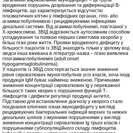
вроджених порушень дозрівання та диференціації В-
лімфоцитів, що характеризується відсутністю
плазматичних клітин у лімфоїдних органах, гіпо- або
агаммаглобулінемією і рецидивуючими інфекціями
дихальної системи. Від агаммаглобулінемії, пов’язаної з
Х-хромосомою, ЗВІД відрізняється аутосомним способом
успадкування та появою перших симптомів хвороби у
більш пізні роки життя. Прояви вродженого дефіциту у
більшості пацієнтів із ЗВІД знаходять тільки у зрілому віці,
звідси інша вживана в літературі назва – пізно виявлена
гіпогаммаглобулінемія (adult onset
hypogammaglobulinemia).
У пацієнтів із ЗВІД спостерігається значне зниження
рівня сироваткових імуноглобулінів усіх класів, хоча іноді
продукція ІgМ буває найменш зниженою. Причинами
зниження концентрації сироваткових Ig у переважної
більшості таких хворих є порушення функцій Т-
лімфоцитів і дефекти регуляції продукції антитіл.
Підставою для встановлення діагнозу у хворого стало
поєднання клінічних ознак імунодефіциту у вигляді
рецидивуючих бактеріальних інфекцій верхніх та нижніх
дихальних шляхів з імунними порушеннями у вигляді
зниження концентрації сироваткових Ig трьох класів і
порушеннями субпопуляційного складу лімфоцитів.