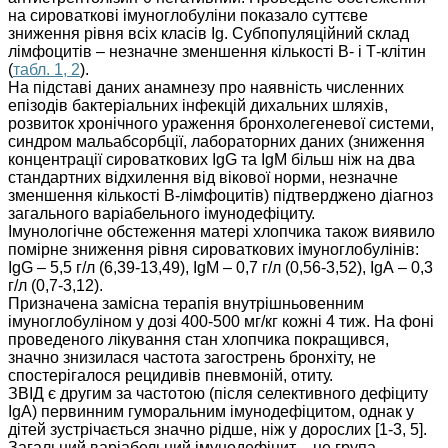
на сироваткові імуноглобуліни показало суттєве
зниження рівня всіх класів Ig. Субпопуляційний склад
лімфоцитів – незначне зменшення кількості В- і Т-клітин
(
табл. 1, 2
).
На підставі даних анамнезу про наявність численних
епізодів бактеріальних інфекцій дихальних шляхів,
розвиток хронічного ураження бронхолегеневої системи,
синдром мальабсорбції, лабораторних даних (зниження
концентрації сироваткових ІgG та ІgМ більш ніж на два
стандартних відхилення від вікової норми, незначне
зменшення кількості В-лімфоцитів) підтверджено діагноз
загального варіабельного імунодефіциту.
Імунологічне обстеження матері хлопчика також виявило
помірне зниження рівня сироваткових імуноглобулінів:
ІgG – 5,5 г/л (6,39-13,49), ІgМ – 0,7 г/л (0,56-3,52), ІgА – 0,3
г/л (0,7-3,12).
Призначена замісна терапія внутрішньовенним
імуноглобуліном у дозі 400-500 мг/кг кожні 4 тиж. На фоні
проведеного лікування стан хлопчика покращився,
значно знизилася частота загострень бронхіту, не
спостерігалося рецидивів пневмоній, отиту.
ЗВІД є другим за частотою (після селективного дефіциту
ІgА) первинним гуморальним імунодефіцитом, однак у
дітей зустрічається значно рідше, ніж у дорослих [1-3, 5].
Загальний варіабельний імунодефіцит – це група