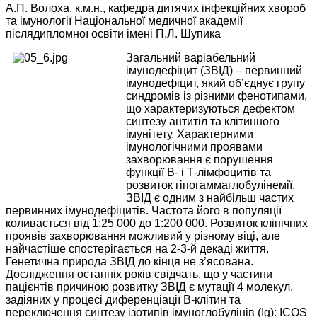
А.П. Волоха, к.м.н., кафедра дитячих інфекційних хвороб
та імунології Національної медичної академії
післядипломної освіти імені П.Л. Шупика
Загальний варіабельний
імунодефіцит (ЗВІД) – первинний
імунодефіцит, який об’єднує групу
синдромів із різними фенотипами,
що характеризуються дефектом
синтезу антитіл та клітинного
імунітету. Характерними
імунологічними проявами
захворювання є порушення
функції В- і Т-лімфоцитів та
розвиток гіпогаммаглобулінемії.
ЗВІД є одним з найбільш частих
первинних імунодефіцитів. Частота його в популяції
коливається від 1:25 000 до 1:200 000. Розвиток клінічних
проявів захворювання можливий у різному віці, але
найчастіше спостерігається на 2-3-й декаді життя.
Генетична природа ЗВІД до кінця не з’ясована.
Дослідження останніх років свідчать, що у частини
пацієнтів причиною розвитку ЗВІД є мутації 4 молекул,
задіяних у процесі диференціації В-клітин та
переключення синтезу ізотипів імуноглобулінів (Ig): ІСОS