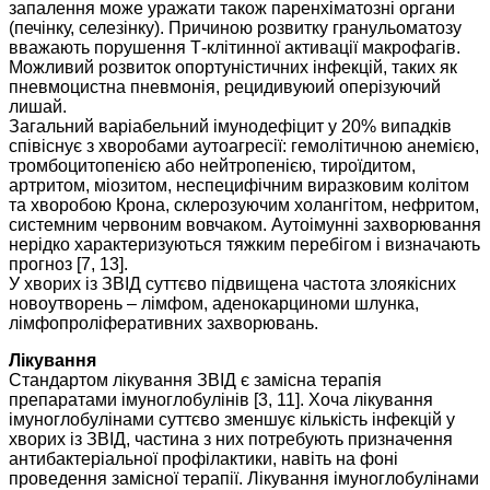
запалення може уражати також паренхіматозні органи
(печінку, селезінку). Причиною розвитку гранульоматозу
вважають порушення Т-клітинної активації макрофагів.
Можливий розвиток опортуністичних інфекцій, таких як
пневмоцистна пневмонія, рецидивуюий оперізуючий
лишай.
Загальний варіабельний імунодефіцит у 20% випадків
співіснує з хворобами аутоагресії: гемолітичною анемією,
тромбоцитопенією або нейтропенією, тироїдитом,
артритом, міозитом, неспецифічним виразковим колітом
та хворобою Крона, склерозуючим холангітом, нефритом,
системним червоним вовчаком. Аутоімунні захворювання
нерідко характеризуються тяжким перебігом і визначають
прогноз [7, 13].
У хворих із ЗВІД суттєво підвищена частота злоякісних
новоутворень – лімфом, аденокарциноми шлунка,
лімфопроліферативних захворювань.
Лікування
Стандартом лікування ЗВІД є замісна терапія
препаратами імуноглобулінів [3, 11]. Хоча лікування
імуноглобулінами суттєво зменшує кількість інфекцій у
хворих із ЗВІД, частина з них потребують призначення
антибактеріальної профілактики, навіть на фоні
проведення замісної терапії. Лікування імуноглобулінами