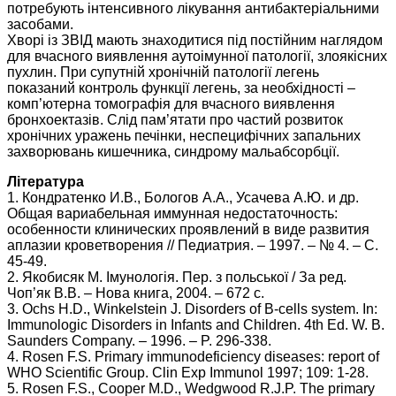
потребують інтенсивного лікування антибактеріальними
засобами.
Хворі із ЗВІД мають знаходитися під постійним наглядом
для вчасного виявлення аутоімунної патології, злоякісних
пухлин. При супутній хронічній патології легень
показаний контроль функції легень, за необхідності –
комп’ютерна томографія для вчасного виявлення
бронхоектазів. Слід пам’ятати про частий розвиток
хронічних уражень печінки, неспецифічних запальних
захворювань кишечника, синдрому мальабсорбції.
Література
1. Кондратенко И.В., Бологов А.А., Усачева А.Ю. и др.
Общая вариабельная иммунная недостаточность:
особенности клинических проявлений в виде развития
аплазии кроветворения // Педиатрия. – 1997. – № 4. – С.
45-49.
2. Якобисяк М. Імунологія. Пер. з польської / За ред.
Чоп’як В.В. – Нова книга, 2004. – 672 с.
3. Ochs H.D., Winkelstein J. Disorders of B-cells system. In:
Immunologic Disorders in Infants and Children. 4th Ed. W. B.
Saunders Company. – 1996. – P. 296-338.
4. Rosen F.S. Primary immunodeficiency diseases: report of
WHO Scientific Group. Clin Exp Immunol 1997; 109: 1-28.
5. Rosen F.S., Cooper M.D., Wedgwood R.J.P. The primary