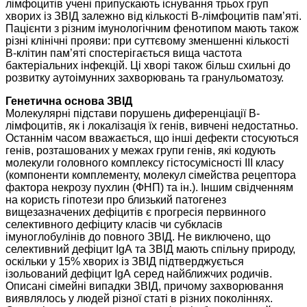
лімфоцитів учені припускають існування трьох груп
хворих із ЗВІД залежно від кількості В-лімфоцитів пам’яті.
Пацієнти з різним імунологічним фенотипом мають також
різні клінічні прояви: при суттєвому зменшенні кількості
В-клітин пам’яті спостерігається вища частота
бактеріальних інфекцій. Ці хворі також більш схильні до
розвитку аутоімунних захворювань та гранульоматозу.
Генетична основа ЗВІД
Молекулярні підстави порушень диференціації В-
лімфоцитів, як і локалізація їх генів, вивчені недостатньо.
Останнім часом вважається, що інші дефекти стосуються
генів, розташованих у межах групи генів, які кодують
молекули головного комплексу гістосумісності ІІІ класу
(компоненти комплементу, молекул сімейства рецептора
фактора некрозу пухлин (ФНП) та ін.). Іншим свідченням
на користь гіпотези про близький патогенез
вищезазначених дефіцитів є прогресія первинного
селективного дефіциту класів чи субкласів
імуноглобулінів до повного ЗВІД. Не виключено, що
селективний дефіцит ІgА та ЗВІД мають спільну природу,
оскільки у 15% хворих із ЗВІД підтверджується
ізольований дефіцит ІgА серед найближчих родичів.
Описані сімейні випадки ЗВІД, причому захворювання
виявлялось у людей різної статі в різних поколіннях.