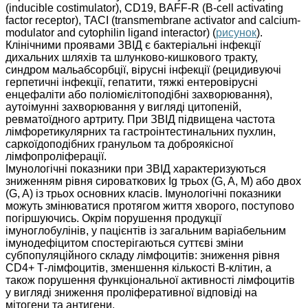
(inducible costimulator), СD19, ВAFF-R (B-cell activating
factor receptor), ТАСІ (transmembrane activator and calcium-
modulator and cytophilin ligand interactor) (
рисунок
).
Клінічними проявами ЗВІД є бактеріальні інфекції
дихальних шляхів та шлунково-кишкового тракту,
синдром мальабсорбції, вірусні інфекції (рецидивуючі
герпетичні інфекції, гепатити, тяжкі ентеровірусні
енцефаліти або поліомієлітоподібні захворювання),
аутоімунні захворювання у вигляді цитопеній,
ревматоїдного артриту. При ЗВІД підвищена частота
лімфоретикулярних та гастроінтестинальних пухлин,
саркоїдоподібних гранульом та доброякісної
лімфопроліферації.
Імунологічні показники при ЗВІД характеризуються
зниженням рівня сироваткових Ig трьох (G, A, M) або двох
(G, A) із трьох основних класів. Імунологічні показники
можуть змінюватися протягом життя хворого, поступово
погіршуючись. Окрім порушення продукції
імуноглобулінів, у пацієнтів із загальним варіабельним
імунодефіцитом спостерігаються суттєві зміни
субпопуляційного складу лімфоцитів: зниження рівня
СD4+ Т-лімфоцитів, зменшення кількості В-клітин, а
також порушення функціональної активності лімфоцитів
у вигляді зниження проліферативної відповіді на
мітогени та антигени.