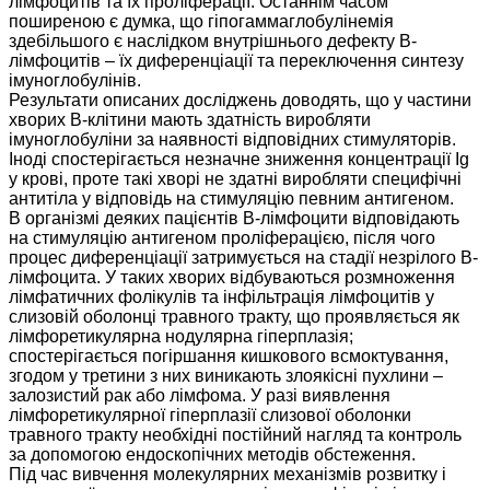
лімфоцитів та їх проліферації. Останнім часом
поширеною є думка, що гіпогаммаглобулінемія
здебільшого є наслідком внутрішнього дефекту В-
лімфоцитів – їх диференціації та переключення синтезу
імуноглобулінів.
Результати описаних досліджень доводять, що у частини
хворих В-клітини мають здатність виробляти
імуноглобуліни за наявності відповідних стимуляторів.
Іноді спостерігається незначне зниження концентрації Ig
у крові, проте такі хворі не здатні виробляти специфічні
антитіла у відповідь на стимуляцію певним антигеном.
В організмі деяких пацієнтів В-лімфоцити відповідають
на стимуляцію антигеном проліферацією, після чого
процес диференціації затримується на стадії незрілого В-
лімфоцита. У таких хворих відбуваються розмноження
лімфатичних фолікулів та інфільтрація лімфоцитів у
слизовій оболонці травного тракту, що проявляється як
лімфоретикулярна нодулярна гіперплазія;
спостерігається погіршання кишкового всмоктування,
згодом у третини з них виникають злоякісні пухлини –
залозистий рак або лімфома. У разі виявлення
лімфоретикулярної гіперплазії слизової оболонки
травного тракту необхідні постійний нагляд та контроль
за допомогою ендоскопічних методів обстеження.
Під час вивчення молекулярних механізмів розвитку і