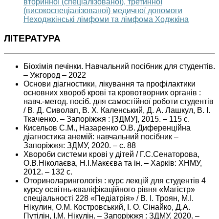
вторинної (спеціалізованої), третинної
(високоспеціалізованої) медичної допомоги
Неходжкінські лімфоми та лімфома Ходжкіна
ЛІТЕРАТУРА
Біохімія печінки. Навчальний посібник для студентів.
– Ужгород – 2022
Основи діагностики, лікування та профілактики
основних хвороб крові та кровотворних органів :
навч.-метод. посіб. для самостійної роботи студентів
/ В. Д. Сиволап, В. Х. Каленський, Д. А. Лашкул, В. І.
Ткаченко. – Запоріжжя : [ЗДМУ], 2015. – 115 с.
Кисельов С.М., Назаренко О.В. Диференційна
діагностика анемій: навчальний посібник –
Запоріжжя: ЗДМУ, 2020. – с. 88
Хвороби системи крові у дітей / Г.С.Сенаторова,
О.В.Ніколаєва, Н.І.Макєєва та ін. – Харків: ХНМУ,
2012. – 132 с.
Оториноларингологія : курс лекцій для студентів 4
курсу освітнь-кваліфікаційного рівня «Магістр»
спеціальності 228 «Педіатрія» / В. І. Троян, М.І.
Нікулин, О.М. Костровський, І. О. Сінайко, Д.А.
Путілін, І.М. Нікулін. – Запоріжжя : ЗДМУ, 2020. –