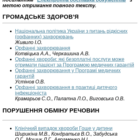
метою отримання повного тексту.
ГРОМАДСЬКЕ ЗДОРОВ’Я
Національна політика України з питань рідкісних
(орфанних) захворювань
Живило І.О.
Орфанні захворювання
Котвіцька А.А., Черкашина А.В.
Орфанні хвороби: які безоплатні послуги може
отримати пацієнт за Програмою медичних гарантій
Орфанні захворювання у Програмі медичних
гарантій
Устінов О.В.
Орфанні захворювання в практиці дитячого
інфекціоніста
Крамарьов С.О., Палатна Л.О., Виговська О.В.
ПОРУШЕННЯ ОБМІНУ РЕЧОВИН
Клінічний випадок хвороби Гоше у дитини
Ширикіна М.В.,
Кондратьєв В.О.,
Забудська
О.Г.,
Мошик Л.Г.,
Авраменко Н.І.