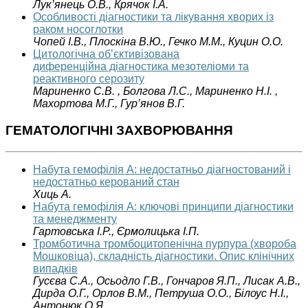
Лук’янець О.В., Крячок І.А.
Особливості діагностики та лікування хворих із
раком носоглотки
Чопей І.В., Плоскіна В.Ю., Гечко М.М., Куцин О.О.
Цитологічна об’єктивізована
диференційна діагностика мезотеліоми та
реактивного серозиту
Мариненко С.В. , Болгова Л.С., Мариненко Н.І. ,
Махортова М.Г., Гур’янов В.Г.
ГЕМАТОЛОГІЧНІ ЗАХВОРЮВАННЯ
Набута гемофілія А: недостатньо діагностований і
недостатньо керований стан
Хиць А.
Набута гемофілія А: ключові принципи діагностики
та менеджменту
Гартовська І.Р., Єрмолицька І.П.
Тромботична тромбоцитопенічна пурпура (хвороба
Мошковіца), складність діагностики. Опис клінічних
випадків
Гусєва С.А., Осьодло Г.В., Гончаров Я.П., Лисак А.В.,
Дирда О.Г., Орлов В.М., Петруша О.О., Білоус Н.І.,
Антонюк О.Я.