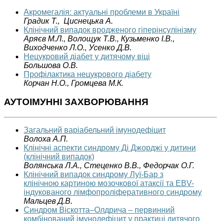
Акромегалія: актуальні проблеми в Україні
Градик Т., Циснецька А.
Клінічний випадок вродженого гіперінсулінізму
Аряєв М.Л., Волощук Т.В., Кузьменко І.В.,
Виходченко Л.О., Усенко Д.В.
Нецукровий діабет у дитячому віці
Большова О.В.
Профілактика нецукрового діабету
Корчан Н.О., Громцева М.К.
АУТОІМУННІ ЗАХВОРЮВАННЯ
Загальний варіабельний імунодефіцит
Волоха А.П.
Клінічні аспекти синдрому Ді Джорджі у дитини
(клінічний випадок)
Волянська Л.А., Стеценко В.В., Федорчак О.Г.
Клінічний випадок синдрому Луї-Бар з
клінічною картиною мозочкової атаксії та EBV-
індукованого лімфопроліферативного синдрому
Мальцев Д.В.
Синдром Віскотта–Олдрича – первинний
комбінований імунодефіцит у практиці дитячого