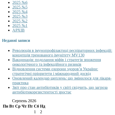
2025 №6
2025 №5
2025 №4
2025 №3
2025 №2
2025 №1
АРХІВ
Недавні записи
Революція в імунопрофілактиці респіраторних інфекцій:
концепція тренованого імунітету MV130
Вакцинація: подолання міфів і стратегія зниження
онкологічного та інфекційного ризиків
Відновлення системи охорони здоров’я України:
стратегічні пріоритети і міжнародний досвід
Оновлений календар щеплень: що змінилося для лікаря-
практика
Звіт про стан антибіотиків у світі свідчить, що загроза
антибіотикорезистентості зростає
Серпень 2026
Пн
Вт
Ср
Чт
Пт
Сб
Нд
1
2