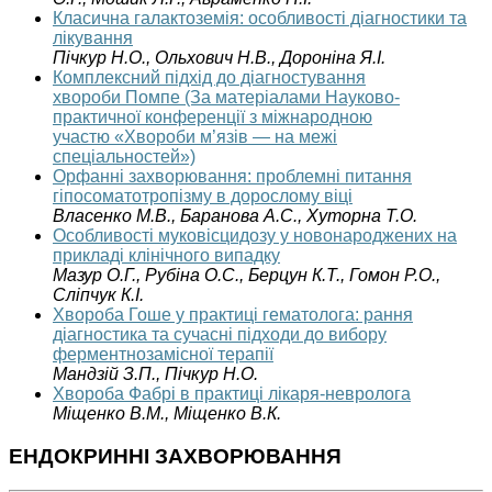
Класична галактоземія: особливості діагностики та
лікування
Пічкур Н.О., Ольхович Н.В., Дороніна Я.І.
Комплексний підхід до діагностування
хвороби Помпе (За матеріалами Науково-
практичної конференції з міжнародною
участю «Хвороби м’язів — на межі
спеціальностей»)
Орфанні захворювання: проблемні питання
гіпосоматотропізму в дорослому віці
Власенко М.В., Баранова А.С., Хуторна Т.О.
Особливості муковісцидозу у новонароджених на
прикладі клінічного випадку
Мазур О.Г., Рубіна О.С., Берцун К.Т., Гомон Р.О.,
Сліпчук К.І.
Хвороба Гоше у практиці гематолога: рання
діагностика та сучасні підходи до вибору
ферментнозамісної терапії
Мандзій З.П., Пічкур Н.О.
Хвороба Фабрі в практиці лікаря-невролога
Міщенко В.М., Міщенко В.К.
ЕНДОКРИННІ ЗАХВОРЮВАННЯ