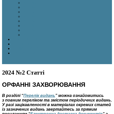
2025 №8
2025 №7
2025 №6
2025 №5
2025 №4
2025 №3
2025 №2
2025 №1
АРХІВ 2018-2024
НОВИНИ
РОЗМІСТИТИ СТАТТЮ
НАПИСАТИ
site mode button
2024 №2 Статті
ОРФАННІ ЗАХВОРЮВАННЯ
В розділі “
Перелік видань
” можна ознайомитись
з повним переліком та змістом періодичних видань.
У разі зацікавленості в матеріалах окремих статей
із зазначених видань звертайтесь за прямим
посиланням “
Електронна доставка документів
” з