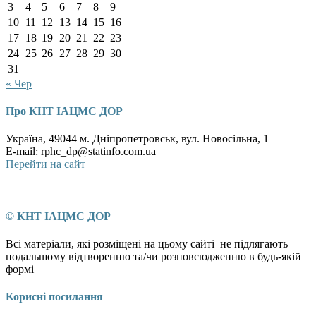
3
4
5
6
7
8
9
10
11
12
13
14
15
16
17
18
19
20
21
22
23
24
25
26
27
28
29
30
31
« Чер
Про КНТ ІАЦМС ДОР
Україна, 49044 м. Дніпропетровськ, вул. Новосільна, 1
E-mail: rphc_dp@statinfo.com.ua
Перейти на сайт
© КНТ ІАЦМС ДОР
Всі матеріали, які розміщені на цьому сайті не підлягають
подальшому відтворенню та/чи розповсюдженню в будь-якій
формі
Корисні посилання