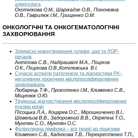
алерголога
Охотнікова О.М., Шарікадзе О.В., Поночевна
О.В., Гаврилюк І.М., Грищенко O.M.
ОНКОЛОГІЧНІ ТА ОНКОГЕМАТОЛОГІЧНІ
ЗАХВОРЮВАННЯ
Злоякісні новоутворення голови, шиї та ЛОР-
органів
Антіпова С.В., Надірашвілі М.А., Піщіков
О.К., Піщікова О.В.,Котілевська В.І.
Сучасні аспекти патогенезу та діагностики Ph’-
негативних хронічних мієлопроліферативних
захворювань
Любарець Т.Ф., Прокопенко І.М., Клименко С.В.,
Міщенюк О.Ю.
Труднощі діагностування мієлопроліферативних
пухлин крові
Пісоцька Л.А., Коцарев О.С., Мірошниченко В.І.,
Шевельов В.В., Задорожний В.В., Опрятна Т.О.,
Мунтян С.О., Мунтян О.С.
Фолікулярна лімфома – від теорії до практики
Клименко С.В., Каднікова Т.В., Перехрестенко Т.П.,