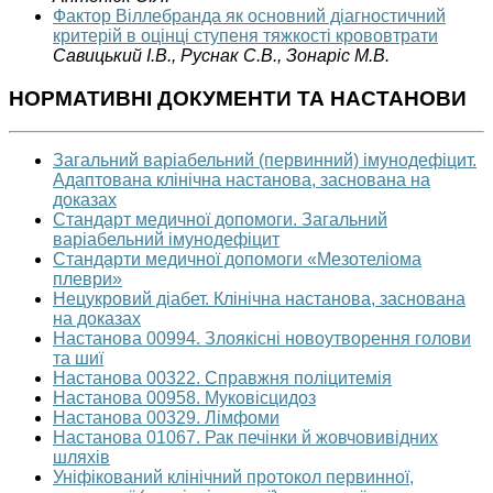
Фактор Віллебранда як основний діагностичний
критерій в оцінці ступеня тяжкості крововтрати
Савицький І.В., Руснак С.В., Зонаріс М.В.
НОРМАТИВНІ ДОКУМЕНТИ ТА НАСТАНОВИ
Загальний варіабельний (первинний) імунодефіцит.
Адаптована клінічна настанова, заснована на
доказах
Стандарт медичної допомоги. Загальний
варіабельний імунодефіцит
Стандарти медичної допомоги «Мезотеліома
плеври»
Нецукровий діабет. Клінічна настанова, заснована
на доказах
Настанова 00994. Злоякісні новоутворення голови
та шиї
Настанова 00322. Справжня поліцитемія
Настанова 00958. Муковісцидоз
Настанова 00329. Лімфоми
Настанова 01067. Рак печінки й жовчовивідних
шляхів
Уніфікований клінічний протокол первинної,